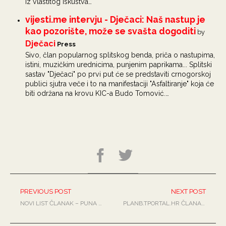
iz vlastitog iskustva…
vijesti.me intervju - Dječaci: Naš nastup je
kao pozorište, može se svašta dogoditi
by
Dječaci
Press
Sivo, član popularnog splitskog benda, priča o nastupima,
istini, muzičkim urednicima, punjenim paprikama... Splitski
sastav "Dječaci" po prvi put će se predstaviti crnogorskoj
publici sjutra veče i to na manifestaciji "Asfaltiranje" koja će
biti održana na krovu KIC-a Budo Tomović.…
PREVIOUS POST
NEXT POST
NOVI LIST ČLANAK – PUNA MI JE KITA SPLITA
PLANB.TPORTAL.HR ČLANAK – DOMAĆI MEDIJI I ELEKTRONIČKA GLAZBA