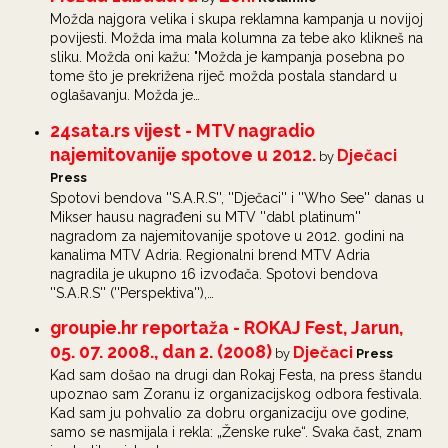
Možda najgora velika i skupa reklamna kampanja u novijoj
povijesti. Možda ima mala kolumna za tebe ako klikneš na
sliku. Možda oni kažu: "Možda je kampanja posebna po
tome što je prekrižena riječ možda postala standard u
oglašavanju. Možda je…
24sata.rs vijest - MTV nagradio
najemitovanije spotove u 2012.
Dječaci
by
Press
Spotovi bendova ''S.A.R.S'', ''Dječaci'' i ''Who See'' danas u
Mikser hausu nagrađeni su MTV ''dabl platinum''
nagradom za najemitovanije spotove u 2012. godini na
kanalima MTV Adria. Regionalni brend MTV Adria
nagradila je ukupno 16 izvođača. Spotovi bendova
''S.A.R.S'' (''Perspektiva''),…
groupie.hr reportaža - ROKAJ Fest, Jarun,
05. 07. 2008., dan 2. (2008)
Dječaci
by
Press
Kad sam došao na drugi dan Rokaj Festa, na press štandu
upoznao sam Zoranu iz organizacijskog odbora festivala.
Kad sam ju pohvalio za dobru organizaciju ove godine,
samo se nasmijala i rekla: „Ženske ruke“. Svaka čast, znam