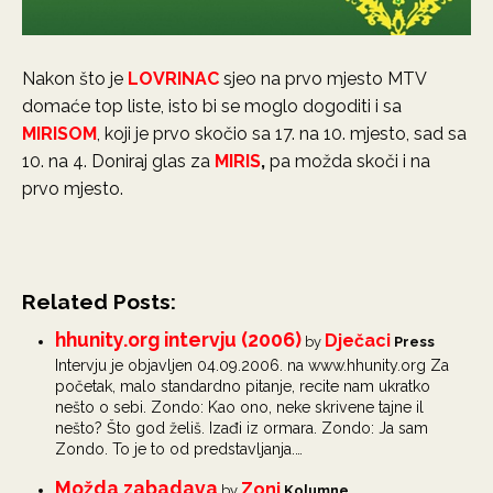
Nakon što je
LOVRINAC
sjeo na prvo mjesto MTV
domaće top liste, isto bi se moglo dogoditi i sa
MIRISOM
, koji je prvo skočio sa 17. na 10. mjesto, sad sa
10. na 4. Doniraj glas za
MIRIS
,
pa možda skoči i na
prvo mjesto.
Related Posts:
hhunity.org intervju (2006)
Dječaci
by
Press
Intervju je objavljen 04.09.2006. na www.hhunity.org Za
početak, malo standardno pitanje, recite nam ukratko
nešto o sebi. Zondo: Kao ono, neke skrivene tajne il
nešto? Što god želiš. Izađi iz ormara. Zondo: Ja sam
Zondo. To je to od predstavljanja.…
Možda zabadava
Zoni
by
Kolumne