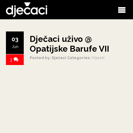
Dječaci uživo @
03
Opatijske Barufe VII
Jun
Posted by: Dječaci
Categories:
Vijesti
3