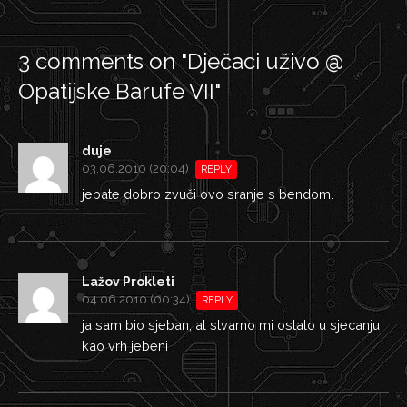
3 comments on "
Dječaci uživo @
Opatijske Barufe VII
"
duje
03.06.2010 (20:04)
REPLY
jebate dobro zvuči ovo sranje s bendom.
Lažov Prokleti
04.06.2010 (00:34)
REPLY
ja sam bio sjeban, al stvarno mi ostalo u sjecanju
kao vrh jebeni