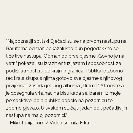
“Najpoznatiji splitski Dječaci su se na prvom nastupu na
Barufama odmah pokazali kao pun pogodak što se
tiče live nastupa. Odmah od prve pjesme „Govno je na
vatri” pokazali su izrazit entuzijazam i sposobnost za
podići atmosferu do krajnjih granica. Publika je zborno
recitirala skupa s njima gotovo sve pjesme s njihovog
prvijenca i zasada jedinog albuma „Drama”. Atmosfera
je dosegnula vrhunac na bisu kada se, barem iz moje
perspektive, pola publike popelo na pozornicu te
zborno pjevalo. U svakom slučaju jedan od upečatljivijih
nastupa na maloj pozornici.”
– Mikrofonija.com / Video snimila Frka