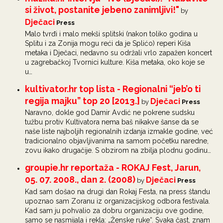
si život, postanite jebeno zanimljivi!"
by
Dječaci
Press
Malo tvrđi i malo mekši splitski (nakon toliko godina u
Splitu i za Zonija mogu reći da je Splićo) reperi Kiša
metaka i Dječaci, nedavno su održali vrlo zapažen koncert
u zagrebačkoj Tvornici kulture. Kiša metaka, oko koje se
u…
kultivator.hr top lista - Regionalni “jeb’o ti
regija majku” top 20 [2013.]
Dječaci
by
Press
Naravno, dokle god Damir Avdić ne pokrene sudsku
tužbu protiv Kultivatora nema baš nikakve šanse da se
naše liste najboljih regionalnih izdanja izmakle godine, već
tradicionalno objavljivanima na samom početku naredne,
zovu ikako drugačije. S obzirom na zbilja plodnu godinu…
groupie.hr reportaža - ROKAJ Fest, Jarun,
05. 07. 2008., dan 2. (2008)
Dječaci
by
Press
Kad sam došao na drugi dan Rokaj Festa, na press štandu
upoznao sam Zoranu iz organizacijskog odbora festivala.
Kad sam ju pohvalio za dobru organizaciju ove godine,
samo se nasmijala i rekla: „Ženske ruke“. Svaka čast, znam