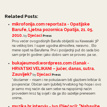
Related Posts:
mikrofonija.com reportaža - Opatijske
Barufe, Ljetna pozornica Opatija, 21. 05.
2010.
Dječaci
by
Press
Prvu večer ovogodišnjih Barufa obilježili su Kawasaki 3P
na velikoj bini. I super ugodna atmosfera, naravno... Eto
mene opet na Barufama. Prvi i posljednji put do sada bio
sam prije tri godine i jako dobro sam se proveo, pa se…
bukajeumodi.wordpress.com članak -
HRVATSKI VELIKANI – jučer, danas, sutra.
Zauvijek?
Dječaci
by
Press
*disclamer – nisam i ne pokušavam biti glazbeni kritičar ili
povjesničar. Običan sam ljubitelj hrvatskog hip hopa i ovo
je samo moj način da sam sebe na najopširniji način
provedem kroz taj svijet i da ga što sažetije prenesem
onima…
muzika.hr intervju - Ivo (Dječaci): "Nabavite