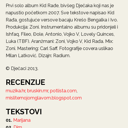
Prvi solo album Kid Rađe, bivšeg Dječaka koji nas je
napustio početkom 2007. Sve tekstove napisao Kid
Rađa, gostujuće versove bacaju Krešo Bengalka i Ivo.
Produkcija: Zoni. Instrumentalno albumu su pridonjeli i
Ishfaq, Fileo, Đole, Antonio, Vojko V, Lovely Quinces,
Luka (TBF). Aranžmani: Zoni, Vojko V, Kid Rađa. Mix:
Zoni. Mastering: Carl Saff. Fotografije covera uslikao
Milan Latković. Dizajn: Radium.
© Dječaci 2013.
RECENZIJE
muzika.hr
,
bruskin.mr
,
potlista.com
,
mislitemojomglavom.blogspot.com
TEKSTOVI
01.
Marijana
02.
Dim