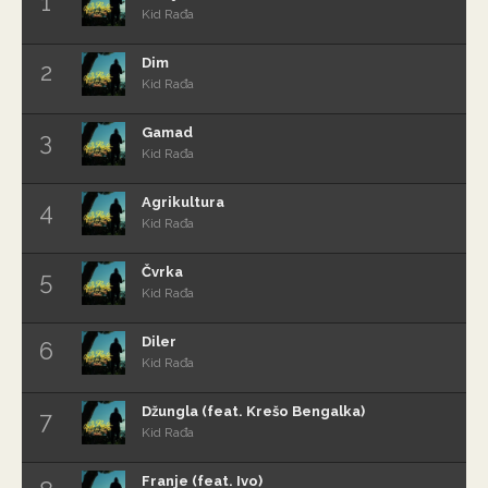
Kid Rađa
Dim
Kid Rađa
Gamad
Kid Rađa
Agrikultura
Kid Rađa
Čvrka
Kid Rađa
Diler
Kid Rađa
Džungla (feat. Krešo Bengalka)
Kid Rađa
Franje (feat. Ivo)