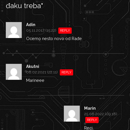
đaku treba
"
Adin
05.11.2017 (15:22)
REPLY
Ocemo nesto novo od Rađe
Akutni
08.02.2021 (22:11)
REPLY
Marineee
Marin
25.08.2022 (09:18)
REPLY
Reci