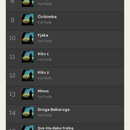
Kid Rađa
Ćiribimba
Kid Rađa
Fjaka
Kid Rađa
Kiks 1
Kid Rađa
Kiks 2
Kid Rađa
Minus
Kid Rađa
Droga Babaroga
Kid Rađa
Sve šta đaku treba