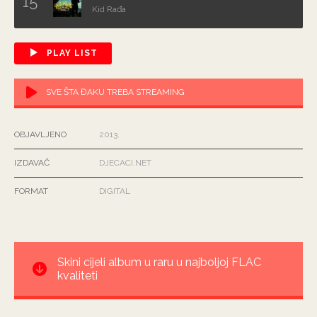
Kid Rađa
PLAY LIST
SVE ŠTA ĐAKU TREBA STREAMING
OBJAVLJENO
2013.
IZDAVAČ
DJECACI.NET
FORMAT
DIGITAL
Skini cijeli album u raru u najboljoj FLAC
kvaliteti