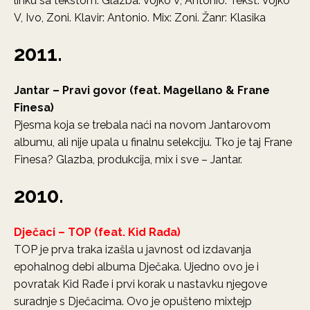
linku sa tekstom. Glazba: Vojko V, Antonio. Tekst: Vojko
V, Ivo, Zoni. Klavir: Antonio. Mix: Zoni. Žanr: Klasika
2011.
Jantar – Pravi govor (feat. Magellano & Frane
Finesa)
Pjesma koja se trebala naći na novom Jantarovom
albumu, ali nije upala u finalnu selekciju. Tko je taj Frane
Finesa? Glazba, produkcija, mix i sve – Jantar.
2010.
Dječaci – TOP (feat. Kid Rađa)
TOP je prva traka izašla u javnost od izdavanja
epohalnog debi albuma Dječaka. Ujedno ovo je i
povratak Kid Rađe i prvi korak u nastavku njegove
suradnje s Dječacima. Ovo je opušteno mixtejp