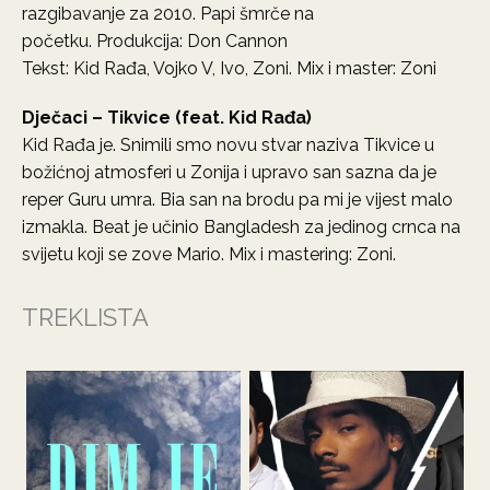
razgibavanje za 2010. Papi šmrče na
početku. Produkcija: Don Cannon
Tekst: Kid Rađa, Vojko V, Ivo, Zoni. Mix i master: Zoni
Dječaci – Tikvice (feat. Kid Rađa)
Kid Rađa je. Snimili smo novu stvar naziva Tikvice u
božićnoj atmosferi u Zonija i upravo san sazna da je
reper Guru umra. Bia san na brodu pa mi je vijest malo
izmakla. Beat je učinio Bangladesh za jedinog crnca na
svijetu koji se zove Mario. Mix i mastering: Zoni.
TREKLISTA