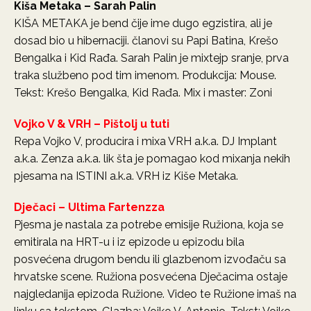
Kiša Metaka – Sarah Palin
KIŠA METAKA je bend čije ime dugo egzistira, ali je
dosad bio u hibernaciji. članovi su Papi Batina, Krešo
Bengalka i Kid Rađa. Sarah Palin je mixtejp sranje, prva
traka službeno pod tim imenom. Produkcija: Mouse.
Tekst: Krešo Bengalka, Kid Rađa. Mix i master: Zoni
Vojko V & VRH – Pištolj u tuti
Repa Vojko V, producira i mixa VRH a.k.a. DJ Implant
a.k.a. Zenza a.k.a. lik šta je pomagao kod mixanja nekih
pjesama na ISTINI a.k.a. VRH iz Kiše Metaka.
Dječaci – Ultima Fartenzza
Pjesma je nastala za potrebe emisije Ružiona, koja se
emitirala na HRT-u i iz epizode u epizodu bila
posvećena drugom bendu ili glazbenom izvođaču sa
hrvatske scene. Ružiona posvećena Dječacima ostaje
najgledanija epizoda Ružione. Video te Ružione imaš na