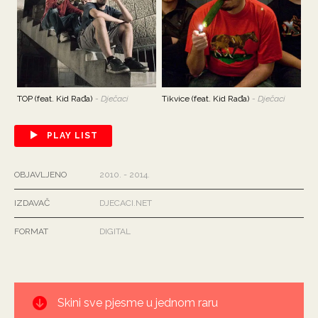
TOP (feat. Kid Rađa)
Dječaci
Tikvice (feat. Kid Rađa)
Dječaci
PLAY LIST
OBJAVLJENO
2010. - 2014.
IZDAVAČ
DJECACI.NET
FORMAT
DIGITAL
Skini sve pjesme u jednom raru