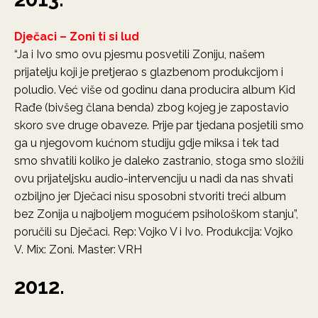
Dječaci – Zoni ti si lud
“Ja i Ivo smo ovu pjesmu posvetili Zoniju, našem
prijatelju koji je pretjerao s glazbenom produkcijom i
poludio. Već više od godinu dana producira album Kid
Rađe (bivšeg člana benda) zbog kojeg je zapostavio
skoro sve druge obaveze. Prije par tjedana posjetili smo
ga u njegovom kućnom studiju gdje miksa i tek tad
smo shvatili koliko je daleko zastranio, stoga smo složili
ovu prijateljsku audio-intervenciju u nadi da nas shvati
ozbiljno jer Dječaci nisu sposobni stvoriti treći album
bez Zonija u najboljem mogućem psihološkom stanju”,
poručili su Dječaci. Rep: Vojko V i Ivo. Produkcija: Vojko
V. Mix: Zoni. Master: VRH
2012.