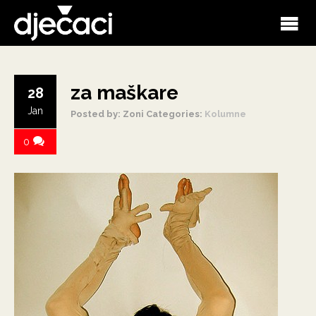
za maškare
28
Jan
Posted by: Zoni
Categories:
Kolumne
0