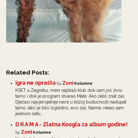
Related Posts:
igra ne oprašta
Zoni
by
Kolumne
KSET u Zagrebu, meni najdraži klub dok sam još živio
tamo i dok je program stvarao Mate. Ako želiš znat zaš
Dječaci najvjerojatnije neće u bližoj budućnosti nastupat
tamo, iako je bilo izgledno, evo zaš. Naime, rekao sam
jednom šefu…
D R A M A - Zlatna Koogla za album godine!
Zoni
by
Kolumne