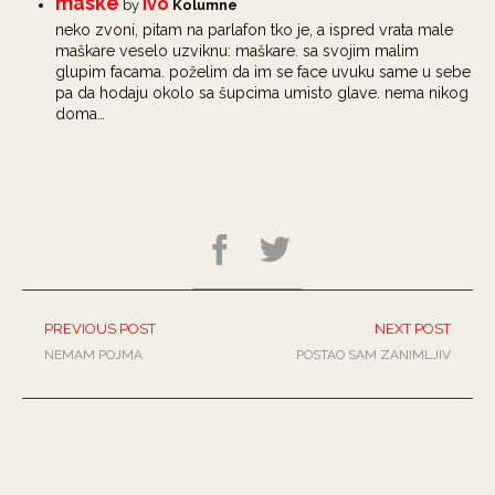
maske
Ivo
by
Kolumne
neko zvoni, pitam na parlafon tko je, a ispred vrata male
maškare veselo uzviknu: maškare. sa svojim malim
glupim facama. poželim da im se face uvuku same u sebe
pa da hodaju okolo sa šupcima umisto glave. nema nikog
doma…
PREVIOUS POST
NEXT POST
NEMAM POJMA
POSTAO SAM ZANIMLJIV