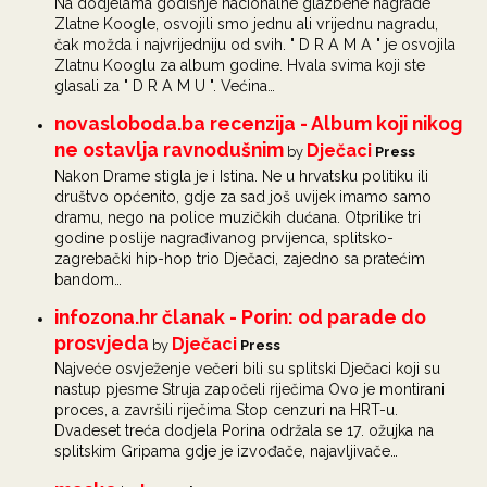
Na dodjelama godišnje nacionalne glazbene nagrade
Zlatne Koogle, osvojili smo jednu ali vrijednu nagradu,
čak možda i najvrijedniju od svih. " D R A M A " je osvojila
Zlatnu Kooglu za album godine. Hvala svima koji ste
glasali za " D R A M U ". Većina…
novasloboda.ba recenzija - Album koji nikog
ne ostavlja ravnodušnim
Dječaci
by
Press
Nakon Drame stigla je i Istina. Ne u hrvatsku politiku ili
društvo općenito, gdje za sad još uvijek imamo samo
dramu, nego na police muzičkih dućana. Otprilike tri
godine poslije nagrađivanog prvijenca, splitsko-
zagrebački hip-hop trio Dječaci, zajedno sa pratećim
bandom…
infozona.hr članak - Porin: od parade do
prosvjeda
Dječaci
by
Press
Najveće osvježenje večeri bili su splitski Dječaci koji su
nastup pjesme Struja započeli riječima Ovo je montirani
proces, a završili riječima Stop cenzuri na HRT-u.
Dvadeset treća dodjela Porina održala se 17. ožujka na
splitskim Gripama gdje je izvođače, najavljivače…