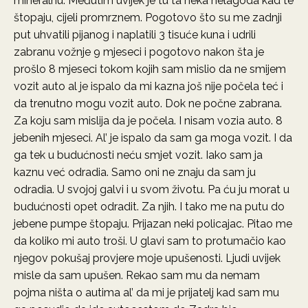
mineralnu. Međutim uvijek je tu ta neka nelagoda kad te
štopaju, cijeli promrznem. Pogotovo što su me zadnji
put uhvatili pijanog i naplatili 3 tisuće kuna i udrili
zabranu vožnje 9 mjeseci i pogotovo nakon šta je
prošlo 8 mjeseci tokom kojih sam mislio da ne smijem
vozit auto al je ispalo da mi kazna još nije počela teć i
da trenutno mogu vozit auto. Dok ne počne zabrana.
Za koju sam mislija da je počela. I nisam vozia auto. 8
jebenih mjeseci. Al’ je ispalo da sam ga moga vozit. I da
ga tek u budućnosti neću smjet vozit. Iako sam ja
kaznu već odradia. Samo oni ne znaju da sam ju
odradia. U svojoj galvi i u svom životu. Pa ću ju morat u
budućnosti opet odradit. Za njih. I tako me na putu do
jebene pumpe štopaju. Prijazan neki policajac. Pitao me
da koliko mi auto troši. U glavi sam to protumačio kao
njegov pokušaj provjere moje upušenosti. Ljudi uvijek
misle da sam upušen. Rekao sam mu da nemam
pojma ništa o autima al’ da mi je prijatelj kad sam mu