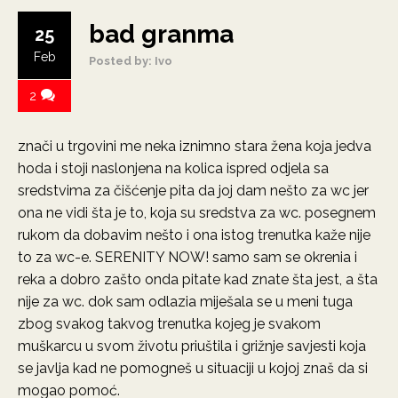
bad granma
25
Feb
Posted by: Ivo
2
znači u trgovini me neka iznimno stara žena koja jedva
hoda i stoji naslonjena na kolica ispred odjela sa
sredstvima za čišćenje pita da joj dam nešto za wc jer
ona ne vidi šta je to, koja su sredstva za wc. posegnem
rukom da dobavim nešto i ona istog trenutka kaže nije
to za wc-e. SERENITY NOW! samo sam se okrenia i
reka a dobro zašto onda pitate kad znate šta jest, a šta
nije za wc. dok sam odlazia miješala se u meni tuga
zbog svakog takvog trenutka kojeg je svakom
muškarcu u svom životu priuštila i grižnje savjesti koja
se javlja kad ne pomogneš u situaciji u kojoj znaš da si
mogao pomoć.