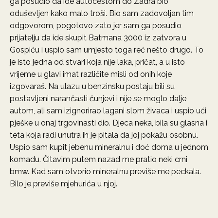
ga posudio da ide autocestom do Zadra bio
oduševljen kako malo troši. Bio sam zadovoljan tim
odgovorom, pogotovo zato jer sam ga posudio
prijatelju da ide skupit Batmana 3000 iz zatvora u
Gospiću i uspio sam umjesto toga reć nešto drugo. To
je isto jedna od stvari koja nije laka, pričat, a u isto
vrijeme u glavi imat različite misli od onih koje
izgovaraš. Na ulazu u benzinsku postaju bili su
postavljeni narančasti čunjevi i nije se moglo dalje
autom, ali sam izignorirao lagani slom živaca i uspio ući
pješke u onaj trgovinasti dio. Djeca neka, bila su glasna i
teta koja radi unutra ih je pitala da joj pokažu osobnu.
Uspio sam kupit jebenu mineralnu i doć doma u jednom
komadu. Čitavim putem nazad me pratio neki crni
bmw. Kad sam otvorio mineralnu previše me peckala.
Bilo je previše mjehurića u njoj.