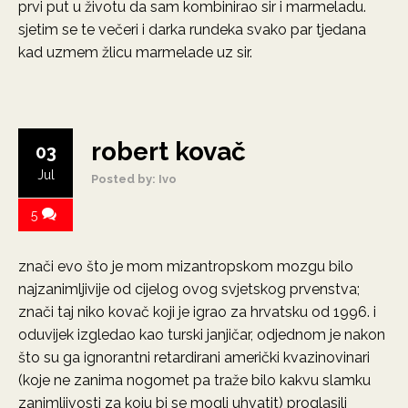
prvi put u životu da sam kombinirao sir i marmeladu.
sjetim se te večeri i darka rundeka svako par tjedana
kad uzmem žlicu marmelade uz sir.
robert kovač
03
Jul
Posted by: Ivo
5
znači evo što je mom mizantropskom mozgu bilo
najzanimljivije od cijelog ovog svjetskog prvenstva;
znači taj niko kovač koji je igrao za hrvatsku od 1996. i
oduvijek izgledao kao turski janjičar, odjednom je nakon
što su ga ignorantni retardirani američki kvazinovinari
(koje ne zanima nogomet pa traže bilo kakvu slamku
zanimljivosti za koju bi se mogli uhvatit) proglasili