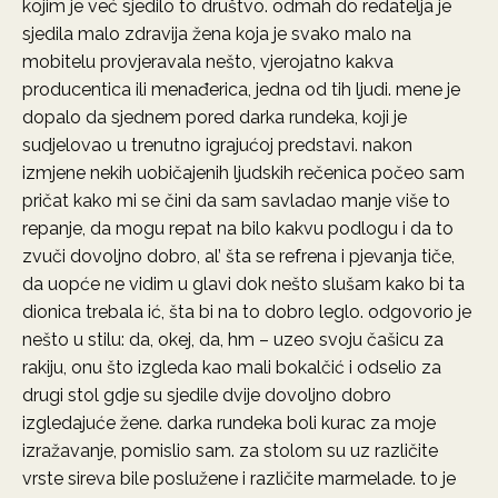
kojim je već sjedilo to društvo. odmah do redatelja je
sjedila malo zdravija žena koja je svako malo na
mobitelu provjeravala nešto, vjerojatno kakva
producentica ili menađerica, jedna od tih ljudi. mene je
dopalo da sjednem pored darka rundeka, koji je
sudjelovao u trenutno igrajućoj predstavi. nakon
izmjene nekih uobičajenih ljudskih rečenica počeo sam
pričat kako mi se čini da sam savladao manje više to
repanje, da mogu repat na bilo kakvu podlogu i da to
zvuči dovoljno dobro, al’ šta se refrena i pjevanja tiče,
da uopće ne vidim u glavi dok nešto slušam kako bi ta
dionica trebala ić, šta bi na to dobro leglo. odgovorio je
nešto u stilu: da, okej, da, hm – uzeo svoju čašicu za
rakiju, onu što izgleda kao mali bokalčić i odselio za
drugi stol gdje su sjedile dvije dovoljno dobro
izgledajuće žene. darka rundeka boli kurac za moje
izražavanje, pomislio sam. za stolom su uz različite
vrste sireva bile poslužene i različite marmelade. to je