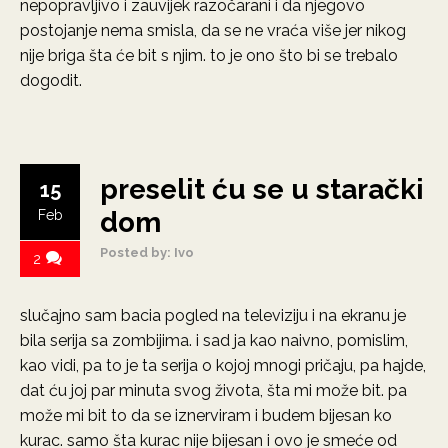
nepopravljivo i zauvijek razočarani i da njegovo
postojanje nema smisla, da se ne vraća više jer nikog
nije briga šta će bit s njim. to je ono što bi se trebalo
dogodit.
preselit ću se u starački
15
dom
Feb
Posted by: Ivo
2
slučajno sam bacia pogled na televiziju i na ekranu je
bila serija sa zombijima. i sad ja kao naivno, pomislim,
kao vidi, pa to je ta serija o kojoj mnogi pričaju, pa hajde,
dat ću joj par minuta svog života, šta mi može bit. pa
može mi bit to da se iznerviram i budem bijesan ko
kurac. samo šta kurac nije bijesan i ovo je smeće od