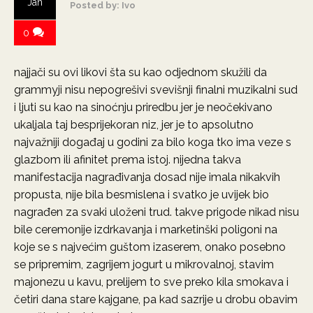
Jan
Posted by: Ivo
0
najjači su ovi likovi šta su kao odjednom skužili da
grammyji nisu nepogrešivi svevišnji finalni muzikalni sud
i ljuti su kao na sinoćnju priredbu jer je neočekivano
ukaljala taj besprijekoran niz, jer je to apsolutno
najvažniji događaj u godini za bilo koga tko ima veze s
glazbom ili afinitet prema istoj. nijedna takva
manifestacija nagrađivanja dosad nije imala nikakvih
propusta, nije bila besmislena i svatko je uvijek bio
nagrađen za svaki uloženi trud. takve prigode nikad nisu
bile ceremonije izdrkavanja i marketinški poligoni na
koje se s najvećim guštom izaserem, onako posebno
se pripremim, zagrijem jogurt u mikrovalnoj, stavim
majonezu u kavu, prelijem to sve preko kila smokava i
četiri dana stare kajgane, pa kad sazrije u drobu obavim