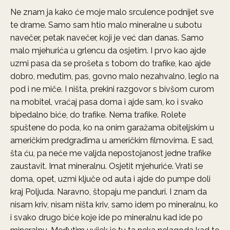
Ne znam ja kako će moje malo srculence podnijet sve
te drame. Samo sam htio malo mineralne u subotu
navečer, petak navečer, koji je već dan danas. Samo
malo mjehurića u grlencu da osjetim. I prvo kao ajde
uzmi pasa da se prošeta s tobom do trafike, kao ajde
dobro, međutim, pas, govno malo nezahvalno, leglo na
pod i ne miče. I ništa, prekini razgovor s bivšom curom
na mobitel, vraćaj pasa doma i ajde sam, ko i svako
bipedalno biće, do trafike. Nema trafike. Rolete
spuštene do poda, ko na onim garažama obiteljskim u
američkim predgrađima u američkim filmovima. E sad,
šta ću, pa neće me valjda nepostojanost jedne trafike
zaustavit. Imat mineralnu. Osjetit mjehuriće. Vrati se
doma, opet, uzmi ključe od auta i ajde do pumpe doli
kraj Poljuda. Naravno, štopaju me panduri. I znam da
nisam kriv, nisam ništa kriv, samo idem po mineralnu, ko
i svako drugo biće koje ide po mineralnu kad ide po