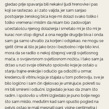
gledao prije spavanja bili nekakvi ljudi hrenovke i pas
koji se rastezao. a i zato valjda, jer sam sanjao
postojanje ženskog bića koje mi dolazi svako toliko i
toliko vremena i mislim da nisam bio zadovoljan
učestalošću njenog dolaženja i smetalo mi je što mi je
kurac non stop dignut a ona negdje drugdje biva i onda
sam ga samo uhvatio za korijen i odsjekao. ne mogu se
sjetit čime al išlo je jako brzo i bezbolno i nije bilo krvi.
mora da se radilo o nekoj džepnoj verziji svjetlosnog
mača, o svojevrsnom svjetlosnom nožiću. i tako sam ja
držao u ruci svoje otkinuto spolovilo koje je ostalo u
stanju trajne erekcije i odlučio ga odložiti u ormar,
kredencu ili vitrinu koja je stajala u tom potkrovlju. sve je
bilo logično i sam čin djelovao je umirujuće. pokreti su
mi bili smireni i odlučni. izgledalo je kao da znam što
radim. i spolovilo u vitrini izgledalo je puno bolje nego
što sam mislio. međutim kad sam spustio pogled na
pelvis ostao je mali mesnati panj, visine centimetra i