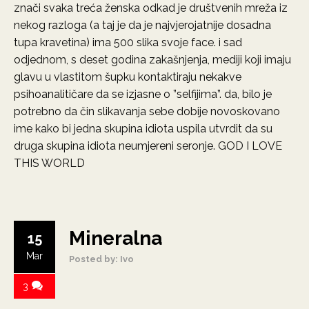
znači svaka treća ženska odkad je društvenih mreža iz
nekog razloga (a taj je da je najvjerojatnije dosadna
tupa kravetina) ima 500 slika svoje face. i sad
odjednom, s deset godina zakašnjenja, mediji koji imaju
glavu u vlastitom šupku kontaktiraju nekakve
psihoanalitičare da se izjasne o ”selfijima”. da, bilo je
potrebno da čin slikavanja sebe dobije novoskovano
ime kako bi jedna skupina idiota uspila utvrdit da su
druga skupina idiota neumjereni seronje. GOD I LOVE
THIS WORLD
Mineralna
15
Mar
Posted by: Ivo
3