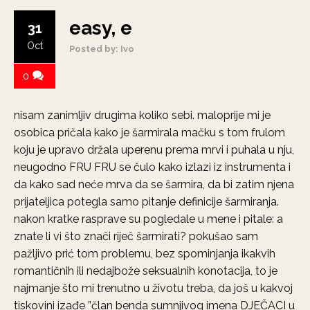
easy, e
31
Oct
Posted by: Ivo
0
nisam zanimljiv drugima koliko sebi. maloprije mi je
osobica pričala kako je šarmirala mačku s tom frulom
koju je upravo držala uperenu prema mrvi i puhala u nju,
neugodno FRU FRU se čulo kako izlazi iz instrumenta i
da kako sad neće mrva da se šarmira, da bi zatim njena
prijateljica potegla samo pitanje definicije šarmiranja.
nakon kratke rasprave su pogledale u mene i pitale: a
znate li vi što znači riječ šarmirati? pokušao sam
pažljivo prić tom problemu, bez spominjanja ikakvih
romantičnih ili nedajbože seksualnih konotacija, to je
najmanje što mi trenutno u životu treba, da još u kakvoj
tiskovini izađe ”član benda sumnjivog imena DJEČACI u