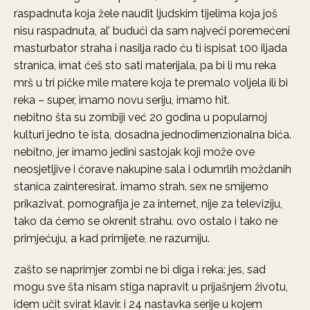
raspadnuta koja žele naudit ljudskim tijelima koja još
nisu raspadnuta, al’ budući da sam najveći poremećeni
masturbator straha i nasilja rado ću ti ispisat 100 iljada
stranica, imat ćeš sto sati materijala, pa bi li mu reka
mrš u tri pičke mile matere koja te premalo voljela ili bi
reka – super, imamo novu seriju, imamo hit.
nebitno šta su zombiji već 20 godina u popularnoj
kulturi jedno te ista, dosadna jednodimenzionalna bića.
nebitno, jer imamo jedini sastojak koji može ove
neosjetljive i ćorave nakupine sala i odumrlih moždanih
stanica zainteresirat. imamo strah. sex ne smijemo
prikazivat, pornografija je za internet, nije za televiziju,
tako da ćemo se okrenit strahu. ovo ostalo i tako ne
primjećuju, a kad primijete, ne razumiju.
zašto se naprimjer zombi ne bi diga i reka: jes, sad
mogu sve šta nisam stiga napravit u prijašnjem životu,
idem učit svirat klavir. i 24 nastavka serije u kojem