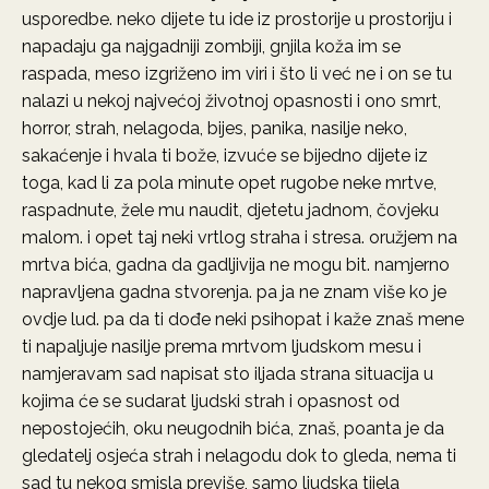
usporedbe. neko dijete tu ide iz prostorije u prostoriju i
napadaju ga najgadniji zombiji, gnjila koža im se
raspada, meso izgriženo im viri i što li već ne i on se tu
nalazi u nekoj najvećoj životnoj opasnosti i ono smrt,
horror, strah, nelagoda, bijes, panika, nasilje neko,
sakaćenje i hvala ti bože, izvuće se bijedno dijete iz
toga, kad li za pola minute opet rugobe neke mrtve,
raspadnute, žele mu naudit, djetetu jadnom, čovjeku
malom. i opet taj neki vrtlog straha i stresa. oružjem na
mrtva bića, gadna da gadljivija ne mogu bit. namjerno
napravljena gadna stvorenja. pa ja ne znam više ko je
ovdje lud. pa da ti dođe neki psihopat i kaže znaš mene
ti napaljuje nasilje prema mrtvom ljudskom mesu i
namjeravam sad napisat sto iljada strana situacija u
kojima će se sudarat ljudski strah i opasnost od
nepostojećih, oku neugodnih bića, znaš, poanta je da
gledatelj osjeća strah i nelagodu dok to gleda, nema ti
sad tu nekog smisla previše, samo ljudska tijela