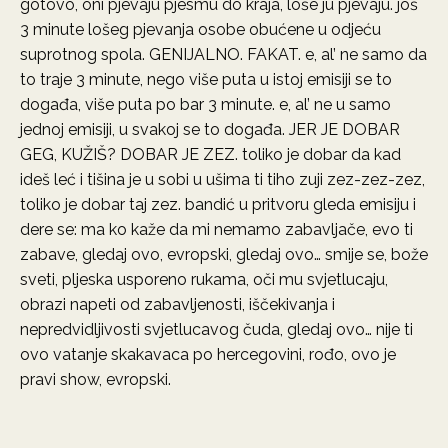
gotovo, oni pjevaju pjesmu do kraja, loše ju pjevaju. još
3 minute lošeg pjevanja osobe obućene u odjeću
suprotnog spola. GENIJALNO. FAKAT. e, al’ ne samo da
to traje 3 minute, nego više puta u istoj emisiji se to
događa, više puta po bar 3 minute. e, al’ ne u samo
jednoj emisiji, u svakoj se to događa. JER JE DOBAR
GEG, KUŽIŠ? DOBAR JE ZEZ. toliko je dobar da kad
ideš leć i tišina je u sobi u ušima ti tiho zuji zez-zez-zez,
toliko je dobar taj zez. bandić u pritvoru gleda emisiju i
dere se: ma ko kaže da mi nemamo zabavljače, evo ti
zabave, gledaj ovo, evropski, gledaj ovo… smije se, bože
sveti, pljeska usporeno rukama, oči mu svjetlucaju,
obrazi napeti od zabavljenosti, iščekivanja i
nepredvidljivosti svjetlucavog čuda, gledaj ovo… nije ti
ovo vatanje skakavaca po hercegovini, rođo, ovo je
pravi show, evropski.