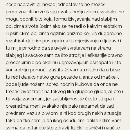
neće napravit, al’ nekad jednostavno ne možeš
prepoznat ili ne želiš vjerovat u nečiju zloću. svakako ne
mogu podnit bilo koju formu iživljavanja nad slabijim
oblicima života (osim ako se ne radi o kakvim erotskim
ili psihičkim oblicima egzibicionizma koji će dugoročno
rezultirat dobrim postupcima i izmjenjivanjem ljubavi) i
tu mi je prirodno da se uvijek svrstavam na stranu
slabijeg i svakako sam za što strožije i efikasnije pravno
procesuiranje po okolinu ugrožavajućih psihopata i što
konkretniju pomoć i zaštitu žrtvama. mislim dalo bi se
tu reć i da ako netko gura petarde u anus od mačke ili
bode ljude nožem ispred noćnih klubova da onda ne
trebaš život trošit na takvog lika glupačo glupa, al’ eto i
to valja zanemarit, jer zaljubljenost je često slijepa i
presnažna, meni svakako nije palo napamet da tad
prekinem vezu s bivšom, a ni kod drugih nekih situacija,
tako da tko sam ja da ikog osuđujem. dakle želim vam
svima da ostanete što zdraviji fizički i psihički i naučite