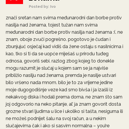
Posted by: Ivo
znači sretan nam svima međunarodni dan borbe protiv
nasilja nad ženama, tojest tužan nam svima
međunarodni dan borbe protiv nasilja nad ženama :(. ne
znam, oboje zvuči pogrešno. pogotovo je čudan i
zbunjujuć osječaj kad vidiš da žene ostaju s nasilnicima i
kao, tko si ti da se uopće miješaš u prirodu tuđeg
odnosa, govoriš sebi. razlog zbog kojeg to donekle
mogu razumit je slučaj u kojem sam se ja najviše
približio nasilju nad ženama, premda je nasilje ustvari
bilo vršeno nada mnom. bilo je to za vrijeme jedine
moje dugogodišnje veze kad smo bivša i ja izašli iz
nekakvog diska i hodali prema doma. ne znam što sam
joj odgovorio na neko pitanje, al’ ja znam govorit dosta
grozne stvari ljudima u lice i ukoliko si tašta, nesigurna ili
ne možeš podnijet šalu na svoj račun, a u nekim
slučajevima čak i ako si sasvim normalna – you’re