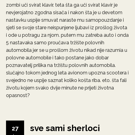
zombi uči svirat klavir. teta šta ga uči svirat klavir je
nevjerojatno zgodna sisača i nakon šta je u devetom
nastavku uspije smuvat naraste mu samopouzdanje i
sjeti se svoje stare neispunjene ljubavi iz prošlog života
i ode u potragu za njom. putem mu zatreba auto i onda
5 nastavaka samo proučava tržište polovnih
automobila jer se u prošlom životu nikad nije razumia u
polovne automobile i tako postane jako dobar
poznavatelj prilika na tržištu polovnih automobila.
slučajno tokom jednog leta avionom upozna scootera i
svejedno ne uspije saznat koliko košta riba. eto. šta fali
životu kojem svako dvije minute ne prijeti životna
opasnost?
sve sami sherloci
27