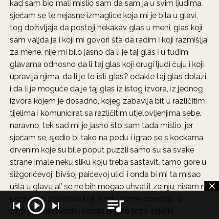
kad sam bio mali mislio sam da sam ja u svim ljudima.
sjećam se te nejasne izmaglice koja mi je bila u glavi,
tog doživljaja da postoji nekakav glas u meni, glas koji
sam valjda ja i koji mi govori šta da radim i koji razmišlja
za mene. nije mi bilo jasno da li je taj glas i u tuđim
glavama odnosno da li taj glas koji drugi ljudi čuju i koji
upravlja njima, da li je to isti glas? odakle taj glas dolazi
i da li je moguće da je taj glas iz istog izvora, iz jednog
izvora kojem je dosadno, kojeg zabavlja bit u različitim
tijelima i komunicirat sa različitim utjelovljenjima sebe.
naravno, tek sad mi je jasno što sam tada mislio, jer
sjećam se, sjedio bi tako na podu i igrao se s kockama
drvenim koje su bile poput puzzli samo su sa svake
strane imale neku sliku koju treba sastavit, tamo gore u
šižgorićevoj, bivšoj paićevoj ulici i onda bi mi ta misao
ušla u glavu al’ se ne bih mogao uhvatit za nju, nisam ni
poznavao pojmove koji bi mi u tome pomogli, u
zadržavanju te misli i onda bi jako brzo osjetio