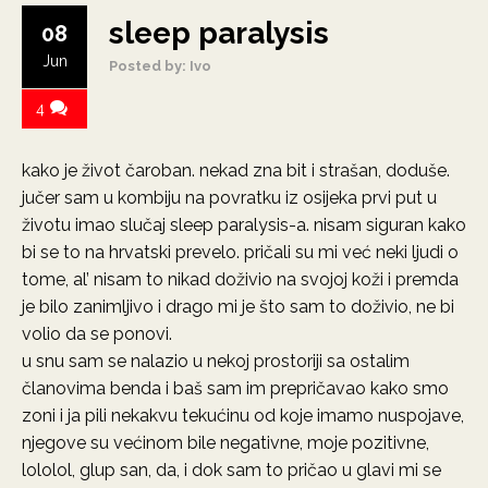
sleep paralysis
08
Jun
Posted by: Ivo
4
kako je život čaroban. nekad zna bit i strašan, doduše.
jučer sam u kombiju na povratku iz osijeka prvi put u
životu imao slučaj sleep paralysis-a. nisam siguran kako
bi se to na hrvatski prevelo. pričali su mi već neki ljudi o
tome, al’ nisam to nikad doživio na svojoj koži i premda
je bilo zanimljivo i drago mi je što sam to doživio, ne bi
volio da se ponovi.
u snu sam se nalazio u nekoj prostoriji sa ostalim
članovima benda i baš sam im prepričavao kako smo
zoni i ja pili nekakvu tekućinu od koje imamo nuspojave,
njegove su većinom bile negativne, moje pozitivne,
lololol, glup san, da, i dok sam to pričao u glavi mi se