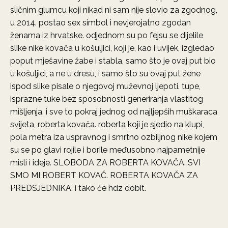
sličnim glumcu koji nikad ni sam nije slovio za zgodnog,
u 2014. postao sex simbol i nevjerojatno zgodan
ženama iz hrvatske. odjednom su po fejsu se dijelile
slike nike kovača u košuljici, koji je, kao i uvijek, izgledao
poput mješavine žabe i stabla, samo što je ovaj put bio
u košuljici, a ne u dresu, i samo što su ovaj put žene
ispod slike pisale o njegovoj muževnoj ljepoti. tupe,
isprazne tuke bez sposobnosti generiranja vlastitog
mišljenja. i sve to pokraj jednog od najljepših muškaraca
svijeta, roberta kovača. roberta koji je sjedio na klupi,
pola metra iza uspravnog i smrtno ozbiljnog nike kojem
su se po glavi rojile i borile međusobno najpametnije
misli i ideje. SLOBODA ZA ROBERTA KOVAČA. SVI
SMO MI ROBERT KOVAČ. ROBERTA KOVAČA ZA
PREDSJEDNIKA. i tako će hdz dobit.