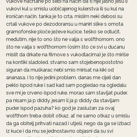
vukove nacrtane po sebi na način da ti nije jasno jesu li
vukovi kul u smislu uobičajenog kulerstva ili su kul na
ironičan način. tanka je to crta. mislim neki debosi su
crtali vukove po dezodoransu u maniri slike s omota
gramofonske ploče ježeve kućice. teško se odlučit.
međutim, nije to ono što ne valja s wolfthornom. ono
što ne valja s wolfthornom (osim što će svi u dućanu
mislit da drkate na filmove s vukodlacima) je što miriše
na kontiki sladoled. stvarno sam stojebenopostotno
siguran da muškarac nebi smio mirisat na kiki od
ananasa. i to nije jedini problem. danas me cijeli dan
peklo ispod ruke i sad kad sam pogledao na ogledalu
sve mi je crveno ispod ruke. morao sam stavljat puder.
pa nisam ja p diddy. jesam li ja p diddy da stavljam
puder ispod pazuha? ko god je zaslužan za ovaj
wolfthorn treba dobit otkaz, al’ ne samo otkaz u smislu
da ga obitelj prihvati nazad i utješi, nego da ga se izbaci
iz kuće i da mu se jednostavno objasni da su svi