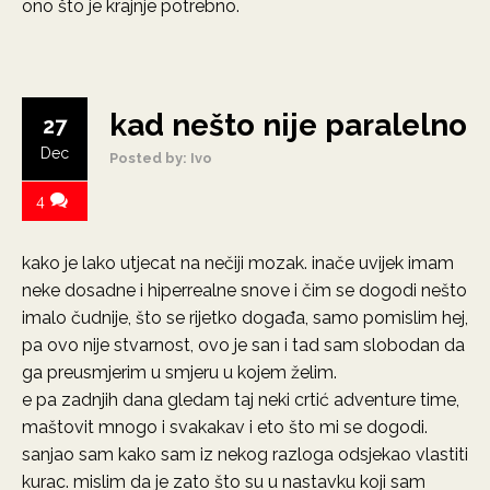
ono što je krajnje potrebno.
kad nešto nije paralelno
27
Dec
Posted by: Ivo
4
kako je lako utjecat na nečiji mozak. inače uvijek imam
neke dosadne i hiperrealne snove i čim se dogodi nešto
imalo čudnije, što se rijetko događa, samo pomislim hej,
pa ovo nije stvarnost, ovo je san i tad sam slobodan da
ga preusmjerim u smjeru u kojem želim.
e pa zadnjih dana gledam taj neki crtić adventure time,
maštovit mnogo i svakakav i eto što mi se dogodi.
sanjao sam kako sam iz nekog razloga odsjekao vlastiti
kurac. mislim da je zato što su u nastavku koji sam