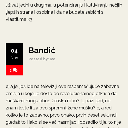
uživat jedni u drugima, u potenciranju i kultiviranju nečijih
ljepših strana i osobina i da ne budete sebični s
vlastitima <3
Bandić
04
Nov
Posted by: Ivo
1
e, a jel još ide na televiziji ova raspamećujuće zabavna
emisija u kojoj je došlo do revolucionarnog otkrića da
muškarci mogu obuć žensku robu? ili, pazi sad, ne
znam jeste li za ovo spremni, žene mušku? e, a reci
koliko je to zabavno, prvo onako, prvih deset sekundi
gledaš to i iako si se već nasmijao i dosadilo ti je, to nije