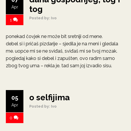
tog
Apr
Posted by: Ivo
1
ponekad čovjek ne može bit sretniji od mene.
debel si i pričaš pizdarije – sjedila je na meni i gledala
me. uopće mi se ne sviđaš, sviđaš mi se tvoj mozak.
pogledaj kako si debel i zapušten, ovo radim samo
zbog tvog uma – rekla je. tad sam joj izvadio sisu.
o selfijima
05
Apr
Posted by: Ivo
0