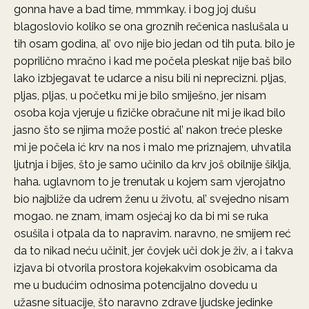
gonna have a bad time, mmmkay. i bog joj dušu
blagoslovio koliko se ona groznih rečenica naslušala u
tih osam godina, al’ ovo nije bio jedan od tih puta. bilo je
poprilično mračno i kad me počela pleskat nije baš bilo
lako izbjegavat te udarce a nisu bili ni neprecizni. pljas,
pljas, pljas, u početku mi je bilo smiješno, jer nisam
osoba koja vjeruje u fizičke obračune nit mi je ikad bilo
jasno što se njima može postić al’ nakon treće pleske
mi je počela ić krv na nos i malo me priznajem, uhvatila
ljutnja i bijes, što je samo učinilo da krv još obilnije šiklja,
haha. uglavnom to je trenutak u kojem sam vjerojatno
bio najbliže da udrem ženu u životu, al’ svejedno nisam
mogao. ne znam, imam osjećaj ko da bi mi se ruka
osušila i otpala da to napravim. naravno, ne smijem reć
da to nikad neću učinit, jer čovjek uči dok je živ, a i takva
izjava bi otvorila prostora kojekakvim osobicama da
me u budućim odnosima potencijalno dovedu u
užasne situacije, što naravno zdrave ljudske jedinke