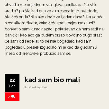
uhvatila me odjednom vrtoglava panika. pa šta si to
uradio? pa šta kad ona za 2 mjeseca idući put dođe,
šta ćeš onda? šta ako dođe za tjedan dana? šta uopće
s ostatkom života, kako ćeš jebat, majmune glupi?
dohvatio sam kurac nazad i pokušavao ga namjestit na
panjčić i kao ako ga budem držao dovoljno dugo srast
će sam od sebe, ali to se nije događalo. kad sam
pogledao u presjek izgledalo mi je kao da gledam u
meso od hrenovke. probudio sam se.
kad sam bio mali
22
Dec
Posted by: Ivo
2