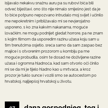
isijavalo nekakvu snažnu auru pa su rubovi bića bili
odveć blještavi. ono što nije nimalo smiješno jest da je
to biće potpuno nepozvano intrudalo moj svijet i učinilo
me nepokretnim i približavalo mi se nevjerojatno
usporeno, s ko zna kakvim nakanama, moguće
lovačkim. ne mogu podnijet gledat horrore, pa ne znam
s kojim filmom da usporedim razinu užasa koju sam u
tim trenutcima osjetio. sreća samo da sam zaspao bez
majice i s otvorenim prozorom u kombiju pa me
moguće probudila, osim te dosad ne doživljene razine
užasa i ogromna hladnoća. kad sam otvorio oči činilo
mi se da mi je tijelo hladno kao u mrtvaca, a kroz
prozor je tuklo sunce i vozili smo se autocestom po
hrvatskoj. najljepšoj hrvatskoj u životu.
dana gospodnjeg, tog i
07