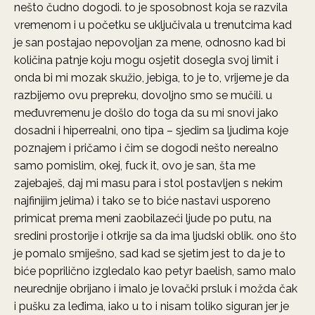
nešto čudno dogodi. to je sposobnost koja se razvila
vremenom i u početku se uključivala u trenutcima kad
je san postajao nepovoljan za mene, odnosno kad bi
količina patnje koju mogu osjetit dosegla svoj limit i
onda bi mi mozak skužio, jebiga, to je to, vrijeme je da
razbijemo ovu prepreku, dovoljno smo se mučili. u
međuvremenu je došlo do toga da su mi snovi jako
dosadni i hiperrealni, ono tipa – sjedim sa ljudima koje
poznajem i pričamo i čim se dogodi nešto nerealno
samo pomislim, okej, fuck it, ovo je san, šta me
zajebaješ, daj mi masu para i stol postavljen s nekim
najfinijim jelima) i tako se to biće nastavi usporeno
primicat prema meni zaobilazeći ljude po putu, na
sredini prostorije i otkrije sa da ima ljudski oblik. ono što
je pomalo smiješno, sad kad se sjetim jest to da je to
biće poprilično izgledalo kao petyr baelish, samo malo
neurednije obrijano i imalo je lovački prsluk i možda čak
i pušku za leđima, iako u to i nisam toliko siguran jer je