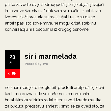
parku zavodio dvije sedmogodišnjakinje objašnjavajući
im osnove šarmiranja”. dok sam se mučio i zaobilazio
između riječi prestale su me slušat i rekle su da se
antein pas isto zove mrva. ne mogu držat stabilnu
konverzaciju ni s osobama iz drugog osnovne.
sir i marmelada
23
Sep
Posted by: Ivo
0
ne znam kad je to moglo bit, prošle ili pretprošle jeseni,
kad smo pozvani da se nađemo s renomiranim
hrvatskim kazališnim redateljem u vezi izrade muzike
za buduću predstavu. smjestili smo se za oveći stol za