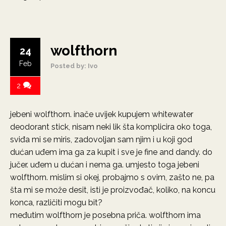
wolfthorn
24
Feb
Posted by: Ivo
2
jebeni wolfthorn. inače uvijek kupujem whitewater
deodorant stick, nisam neki lik šta komplicira oko toga,
sviđa mi se miris, zadovoljan sam njim i u koji god
dućan uđem ima ga za kupit i sve je fine and dandy. do
jučer. uđem u dućan i nema ga. umjesto toga jebeni
wolfthorn. mislim si okej, probajmo s ovim, zašto ne, pa
šta mi se može desit, isti je proizvođač, koliko, na koncu
konca, različiti mogu bit?
međutim wolfthorn je posebna priča. wolfthorn ima