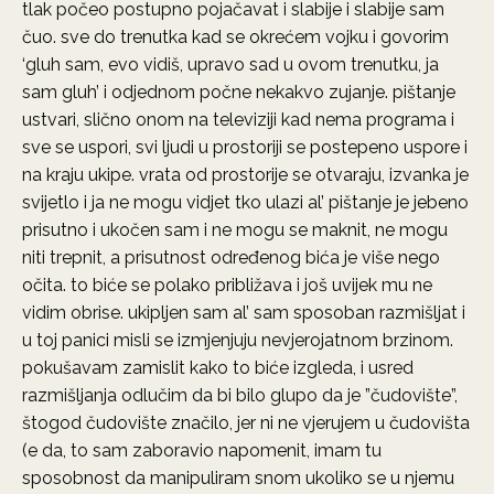
tlak počeo postupno pojačavat i slabije i slabije sam
čuo. sve do trenutka kad se okrećem vojku i govorim
‘gluh sam, evo vidiš, upravo sad u ovom trenutku, ja
sam gluh’ i odjednom počne nekakvo zujanje. pištanje
ustvari, slično onom na televiziji kad nema programa i
sve se uspori, svi ljudi u prostoriji se postepeno uspore i
na kraju ukipe. vrata od prostorije se otvaraju, izvanka je
svijetlo i ja ne mogu vidjet tko ulazi al’ pištanje je jebeno
prisutno i ukočen sam i ne mogu se maknit, ne mogu
niti trepnit, a prisutnost određenog bića je više nego
očita. to biće se polako približava i još uvijek mu ne
vidim obrise. ukipljen sam al’ sam sposoban razmišljat i
u toj panici misli se izmjenjuju nevjerojatnom brzinom.
pokušavam zamislit kako to biće izgleda, i usred
razmišljanja odlučim da bi bilo glupo da je ”čudovište”,
štogod čudovište značilo, jer ni ne vjerujem u čudovišta
(e da, to sam zaboravio napomenit, imam tu
sposobnost da manipuliram snom ukoliko se u njemu