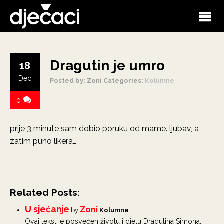
Dragutin je umro
18
Dec
Posted by: Zoni
Categories:
Kolumne
0
prije 3 minute sam dobio poruku od mame. ljubav, a
zatim puno likera…
Related Posts:
U sjećanje
Zoni
by
Kolumne
Ovaj tekst je posvećen životu i djelu Dragutina Simona,