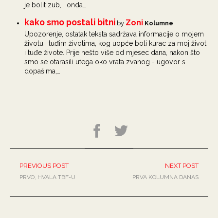
je bolit zub, i onda…
kako smo postali bitni
Zoni
by
Kolumne
Upozorenje, ostatak teksta sadržava informacije o mojem
životu i tuđim životima, kog uopće boli kurac za moj život
i tuđe živote. Prije nešto više od mjesec dana, nakon što
smo se otarasili utega oko vrata zvanog - ugovor s
dopašima,…
PREVIOUS POST
NEXT POST
PRVO, HVALA TBF-U
PRVA KOLUMNA DANAS