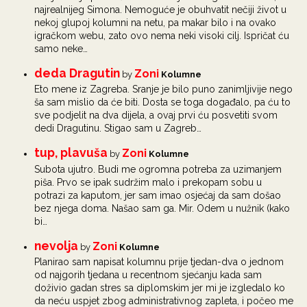
najrealnijeg Simona. Nemoguće je obuhvatit nečiji život u
nekoj glupoj kolumni na netu, pa makar bilo i na ovako
igračkom webu, zato ovo nema neki visoki cilj. Ispričat ću
samo neke…
deda Dragutin
Zoni
by
Kolumne
Eto mene iz Zagreba. Sranje je bilo puno zanimljivije nego
ša sam mislio da će biti. Dosta se toga događalo, pa ću to
sve podjelit na dva dijela, a ovaj prvi ću posvetiti svom
dedi Dragutinu. Stigao sam u Zagreb…
tup, plavuša
Zoni
by
Kolumne
Subota ujutro. Budi me ogromna potreba za uzimanjem
piša. Prvo se ipak sudržim malo i prekopam sobu u
potrazi za kaputom, jer sam imao osjećaj da sam došao
bez njega doma. Našao sam ga. Mir. Odem u nužnik (kako
bi…
nevolja
Zoni
by
Kolumne
Planirao sam napisat kolumnu prije tjedan-dva o jednom
od najgorih tjedana u recentnom sjećanju kada sam
doživio gadan stres sa diplomskim jer mi je izgledalo ko
da neću uspjet zbog administrativnog zapleta, i počeo me