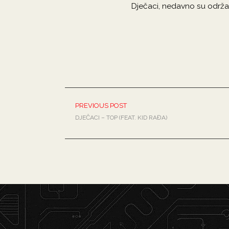
Dječaci, nedavno su održal
PREVIOUS POST
DJEČACI – TOP (FEAT. KID RAĐA)