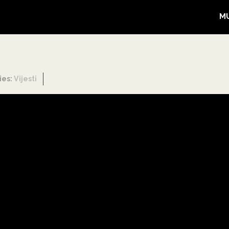
M
ies:
Vijesti