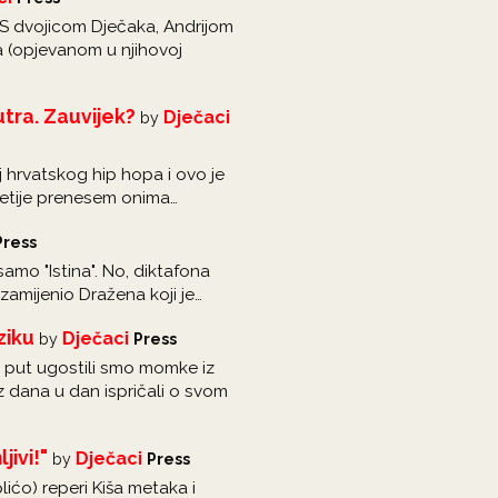
 S dvojicom Dječaka, Andrijom
a (opjevanom u njihovoj
tra. Zauvijek?
Dječaci
by
lj hrvatskog hip hopa i ovo je
ažetije prenesem onima…
Press
amo "Istina". No, diktafona
zamijenio Dražena koji je…
ziku
Dječaci
by
Press
j put ugostili smo momke iz
z dana u dan ispričali o svom
jivi!"
Dječaci
by
Press
lićo) reperi Kiša metaka i