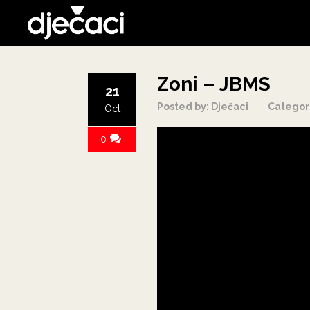
Zoni – JBMS
21
Posted by: Dječaci
Categor
Oct
0