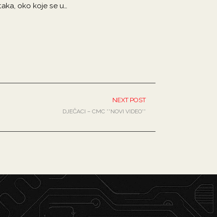
taka, oko koje se u…
NEXT POST
DJEČACI – CMC **NOVI VIDEO**