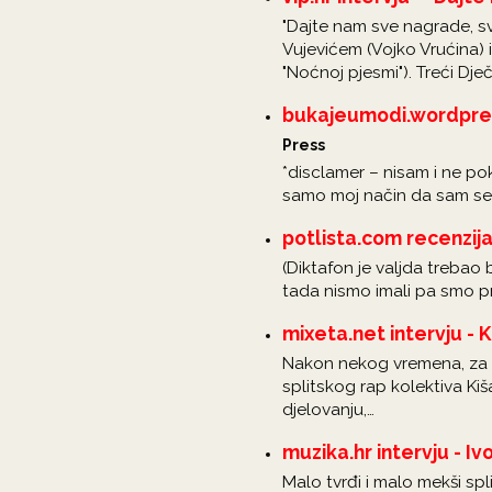
"Dajte nam sve nagrade, s
Vujevićem (Vojko Vrućina)
"Noćnoj pjesmi"). Treći Dje
bukajeumodi.wordpress
Press
*disclamer – nisam i ne pok
samo moj način da sam sebe
potlista.com recenzija
(Diktafon je valjda trebao
tada nismo imali pa smo pr
mixeta.net intervju - 
Nakon nekog vremena, za va
splitskog rap kolektiva Ki
djelovanju,…
muzika.hr intervju - Iv
Malo tvrđi i malo mekši spl