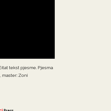
čitat tekst pjesme. Pjesma
, master: Zoni
ci
Press