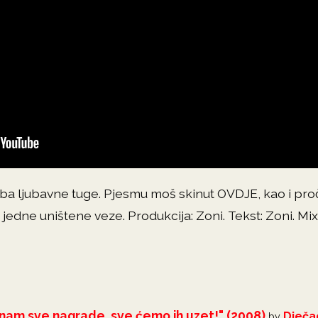
doba ljubavne tuge. Pjesmu moš skinut OVDJE, kao i pro
jedne uništene veze. Produkcija: Zoni. Tekst: Zoni. Mix
te nam sve nagrade, sve ćemo ih uzet!" (2008)
Dječa
by