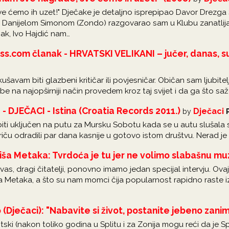
ve ćemo ih uzet!" Dječake je detaljno isprepipao Davor Drezga
 i Danijelom Simonom (Zondo) razgovarao sam u Klubu zanatlij
čak, Ivo Hajdić nam…
.com članak - HRVATSKI VELIKANI – jučer, danas, su
ušavam biti glazbeni kritičar ili povjesničar. Običan sam ljubite
 na najopširniji način provedem kroz taj svijet i da ga što s
 - DJEČACI - Istina (Croatia Records 2011.)
Dječaci
by
 biti uključen na putu za Mursku Sobotu kada se u autu slušala s
iču odradili par dana kasnije u gotovo istom društvu. Nerad je 
Kiša Metaka: Tvrdoća je tu jer ne volimo slabašnu mu
s, dragi čitatelji, ponovno imamo jedan specijal intervju. Ova
ša Metaka, a što su nam momci čija popularnost rapidno raste i
o (Dječaci): "Nabavite si život, postanite jebeno zaniml
itski (nakon toliko godina u Splitu i za Zonija mogu reći da je Sp