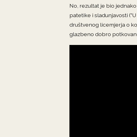
No, rezultat je bio jedna
patetike i sladunjavosti (”U
društvenog licemjerja o k
glazbeno dobro potkovanog