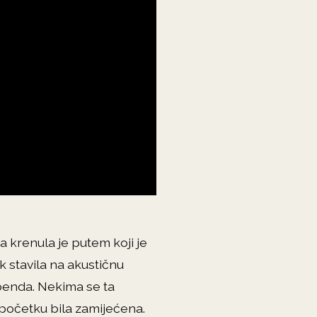
 krenula je putem koji je
 stavila na akustičnu
u benda. Nekima se ta
 u početku bila zamijećena.