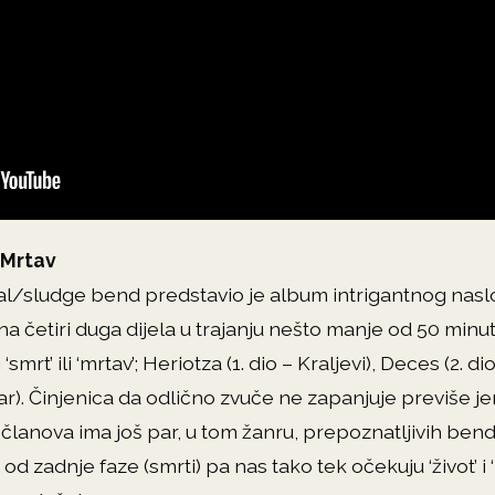
 Mrtav
l/sludge bend predstavio je album intrigantnog naslo
 na četiri duga dijela u trajanju nešto manje od 50 min
smrt’ ili ‘mrtav’; Heriotza (1. dio – Kraljevi), Deces (2. di
ltar). Činjenica da odlično zvuče ne zapanjuje previše j
članova ima još par, u tom žanru, prepoznatljivih bend
d zadnje faze (smrti) pa nas tako tek očekuju ‘život’ i 