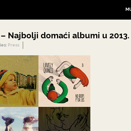
M
a – Najbolji domaći albumi u 2013.
ies:
Press