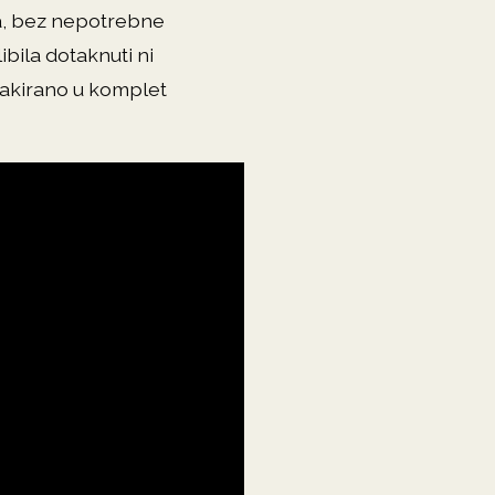
ka, bez nepotrebne
libila dotaknuti ni
pakirano u komplet