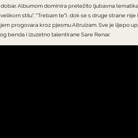
ko dobar. Albumom dominira pretežito ljubavna temati
 velikom stilu”, ”Trebam te”), dok se s druge strane nije 
ojem progovara kroz pjesmu Altruizam. Sve je lijepo u
 benda i izuzetno talentirane Sare Renar.