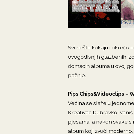
Svi nešto kukaju i okreću 
ovogodišnjih glazbenih izda
domaćih albuma u ovoj godin
pažnje.
Pips Chips&Videoclips – 
Većina se slaže u jednome 
Kreativac Dubravko Ivaniš 
pjesama, a nakon svake s 
album koji zvuči moderno,