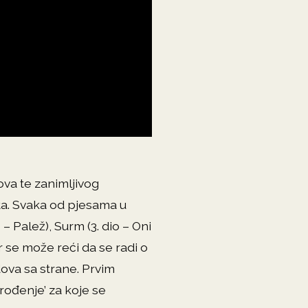
va te zanimljivog
uta. Svaka od pjesama u
o – Palež), Surm (3. dio – Oni
er se može reći da se radi o
ova sa strane. Prvim
‘rođenje’ za koje se