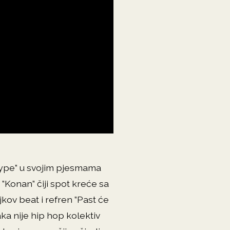
”hype” u svojim pjesmama
 ”Konan” čiji spot kreće sa
ov beat i refren ”Past će
ka nije hip hop kolektiv