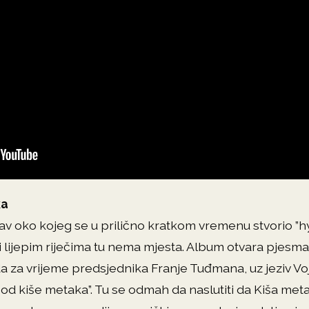
ka
tav oko kojeg se u prilično kratkom vremenu stvorio 
vi i lijepim riječima tu nema mjesta. Album otvara pjesma
a vrijeme predsjednika Franje Tuđmana, uz jeziv Vojk
 od kiše metaka”. Tu se odmah da naslutiti da Kiša meta