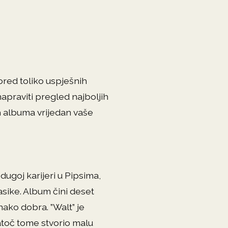
ored toliko uspješnih
napraviti pregled najboljih
ih albuma vrijedan vaše
ugoj karijeri u Pipsima,
asike. Album čini deset
ako dobra. ”Walt” je
atoč tome stvorio malu