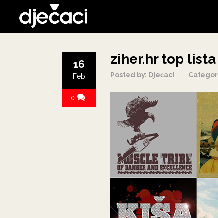
ziher.hr top list
16
Posted by: Dječaci
Categor
Feb
0