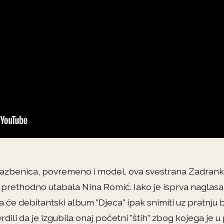
glazbenica, povremeno i model, ova svestrana Zadranka
prethodno utabala Nina Romić. Iako je isprva naglasak
 da će debitantski album ”Djeca” ipak snimiti uz pratnj
vrdili da je izgubila onaj početni ”štih” zbog kojega je