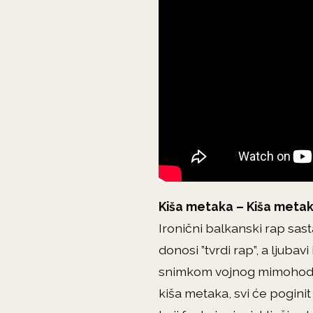
Kiša metaka – Kiša meta
Ironični balkanski rap sas
donosi ”tvrdi rap”, a ljuba
snimkom vojnog mimohoda z
kiša metaka, svi će poginit