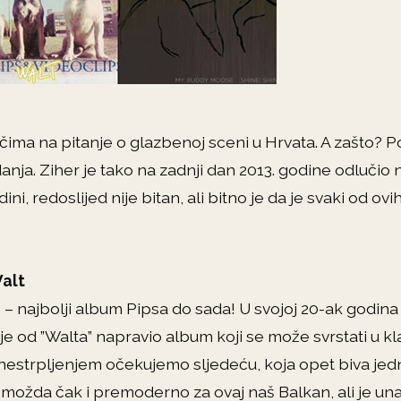
očima na pitanje o glazbenoj sceni u Hrvata. A zašto? P
nja. Ziher je tako na zadnji dan 2013. godine odlučio 
i, redoslijed nije bitan, ali bitno je da je svaki od ov
Walt
– najbolji album Pipsa do sada! U svojoj 20-ak godina d
je od ”Walta” napravio album koji se može svrstati u kl
nestrpljenjem očekujemo sljedeću, koja opet biva jedn
 možda čak i premoderno za ovaj naš Balkan, ali je un