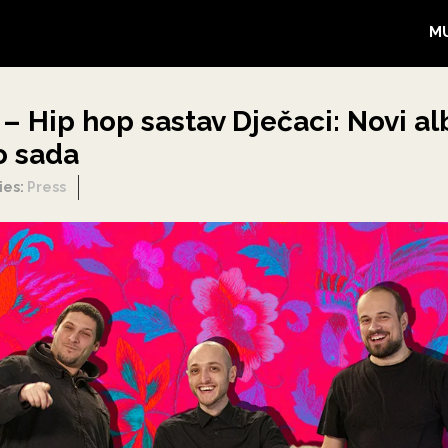
M
u – Hip hop sastav Dječaci: Novi a
o sada
ies:
Press