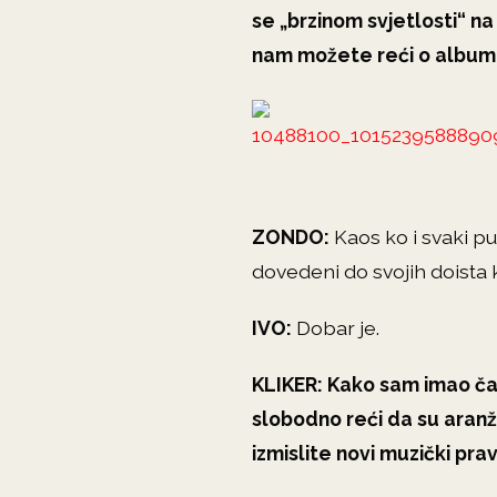
se „brzinom svjetlosti“ n
nam možete reći o album
ZONDO:
Kaos ko i svaki p
dovedeni do svojih doista 
IVO:
Dobar je.
KLIKER:
Kako sam imao ča
slobodno reći da su aranžm
izmislite novi muzički pra