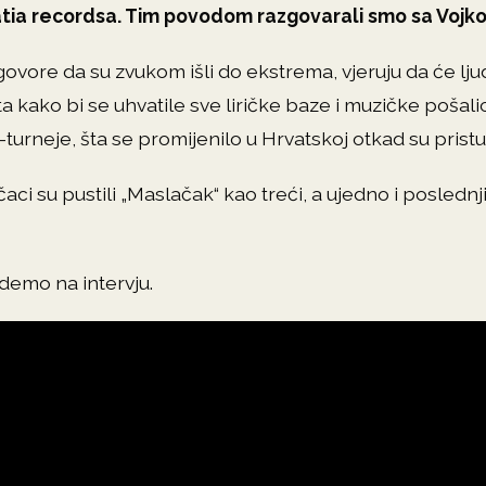
ia recordsa. Tim povodom razgovarali smo sa Vojko
 govore da su zvukom išli do ekstrema, vjeruju da će ljud
a kako bi se uhvatile sve liričke baze i muzičke pošali
urneje, šta se promijenilo u Hrvatskoj otkad su pristup
aci su pustili „Maslačak“ kao treći, a ujedno i poslednji
demo na intervju.