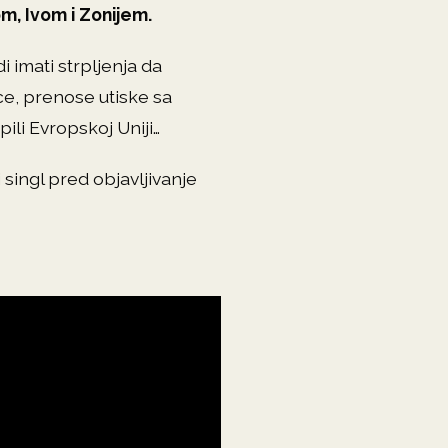
m, Ivom i Zonijem.
i imati strpljenja da
ce, prenose utiske sa
ili Evropskoj Uniji…
 singl pred objavljivanje