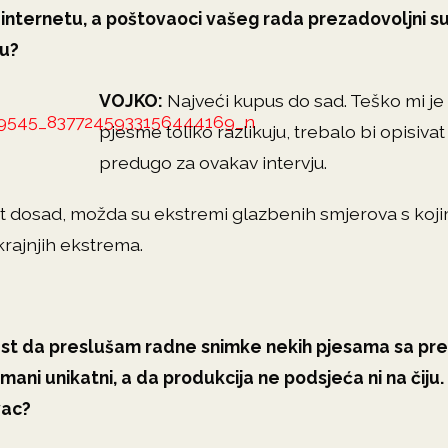
a internetu, a poštovaoci vašeg rada prezadovoljni 
u?
VOJKO:
Najveći kupus do sad. Teško mi je 
pjesme toliko razlikuju, trebalo bi opisiva
predugo za ovakav intervju.
ut dosad, možda su ekstremi glazbenih smjerova s koj
krajnjih ekstrema.
st da preslušam radne snimke nekih pjesama sa p
ani unikatni, a da produkcija ne podsjeća ni na čiju. 
vac?