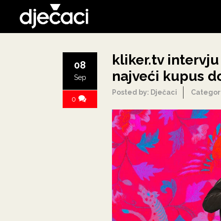
kliker.tv intervj
08
najveći kupus d
Sep
Posted by: Dječaci
Categor
0