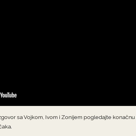
govor sa Vojkom, Ivom i Zonijem pogledajte konačnu l
čaka.