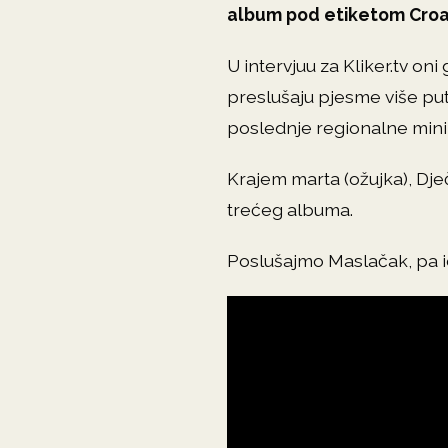
album pod etiketom Croat
U intervjuu za Kliker.tv oni
preslušaju pjesme više put
poslednje regionalne mini-t
Krajem marta (ožujka), Dječ
trećeg albuma.
Poslušajmo Maslačak, pa i