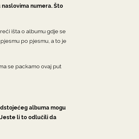
su naslovima numera. Što
reći išta o albumu gdje se
t pjesmu po pjesmu, a to je
ima se packamo ovaj put
redstojećeg albuma mogu
Jeste li to odlučili da