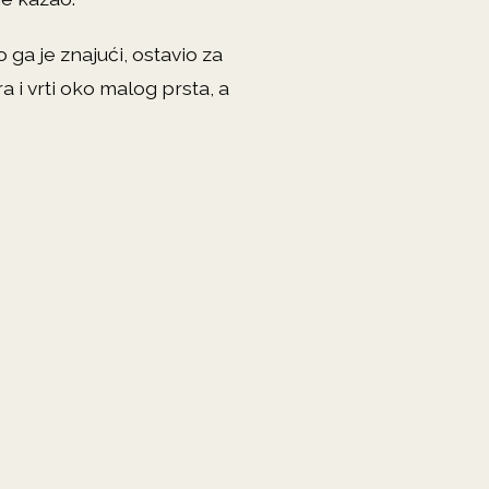
 ga je znajući, ostavio za
 i vrti oko malog prsta, a