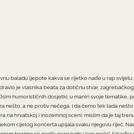
nu baladu ljepote kakva se rijetko nađe u rap svijetu, i
dravio je vlasnika beata za dotičnu stvar, zagrebačko
Osim humorističnih dosjetki, u maniri svoje tematike, po
 za nešto, a ne protiv nečega, i da ćemo tek tada nešto 
 na hrvatskoj i inozemnoj sceni, mislim da je taj trenu
jekom cijelog koncerta upijala svaku njegovu riječ. Nada
njem borimo se protiv nepravde i korupcije”, također 