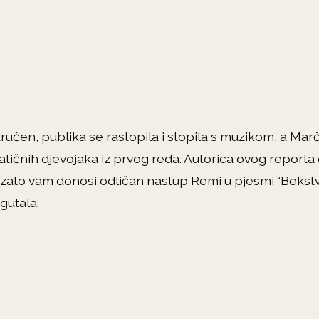
aručen, publika se rastopila i stopila s muzikom, a Mar
ičnih djevojaka iz prvog reda. Autorica ovog reporta 
o zato vam donosi odličan nastup Remi u pjesmi “Bekstvo
gutala: