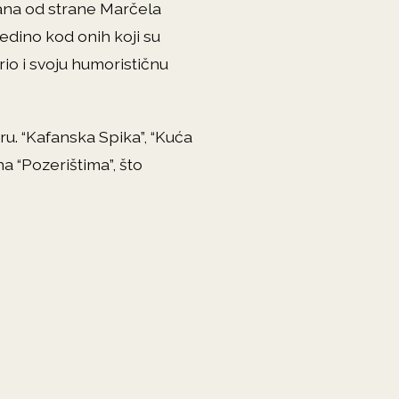
ana od strane Marčela
jedino kod onih koji su
rio i svoju humorističnu
u. “Kafanska Spika”, “Kuća
na “Pozerištima”, što