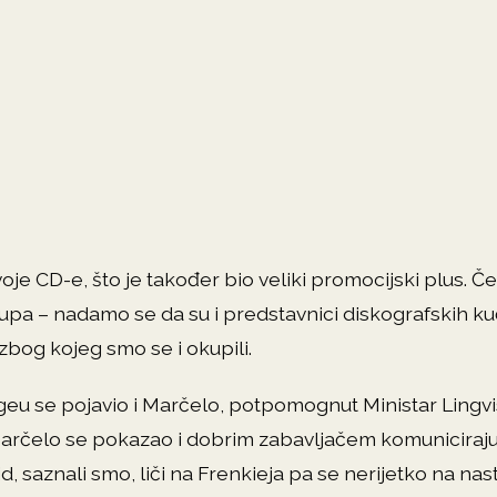
 svoje CD-e, što je također bio veliki promocijski plus. 
pa – nadamo se da su i predstavnici diskografskih ku
zbog kojeg smo se i okupili.
eu se pojavio i Marčelo, potpomognut Ministar Lingvi
 Marčelo se pokazao i dobrim zabavljačem komuniciraj
, saznali smo, liči na Frenkieja pa se nerijetko na nas