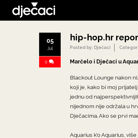
hip-hop.hr repor
05
Posted by: Dječaci
Categor
Jul
Marčelo i Dječaci u Aqua
0
Blackout Lounge nakon niza
koji je, kako bi moj prijat
jednu od najperspektivniji
nijednom nije održala u hr
Dječacima. Ako se prvi mačić
Aquarius k’o Aquarius, viš