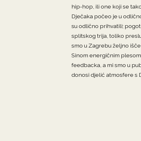
hip-hop, ili one koji se ta
Dječaka počeo je u odlično
su odlično prihvatili; pog
splitskog trija, toliko pre
smo u Zagrebu željno išček
Sinom energičnim plesom i
feedbacka, a mi smo u publ
donosi djelić atmosfere s