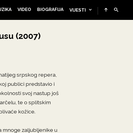
UZIKA
VIDEO
BIOGRAFIJA
VIJESTI
iusu (2007)
natijeg srpskog repera,
koj publici predstavio i
kolnosti svoj nastup još
rčelu, te o splitskim
 plivaće kožice.
za mnoge zaljubljenike u