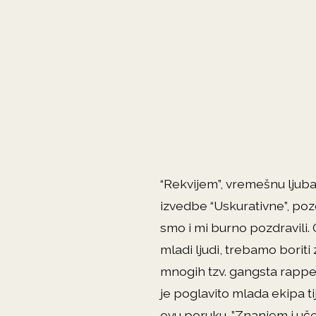
“Rekvijem”, vremešnu ljubav
izvedbe “Uskurativne”, poz
smo i mi burno pozdravili. 
mladi ljudi, trebamo boriti
mnogih tzv. gangsta rappera
je poglavito mlada ekipa ti
ovu poruku. ”Znanjem i uče