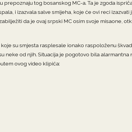
mu prepoznaju tog bosanskog MC-a. Ta je zgoda isprič
la, i izazvala salve smijeha, koje će ovi reci izazvati 
 zabilježiti da je ovaj srpski MC osim svoje misaone, otk
a koje su smjesta rasplesale ionako raspoloženu škvadr
 su neke od njih. Situacija je pogotovo bila alarmantna 
putem ovog video klipića: