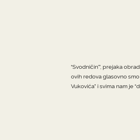
“Svodničin'”, prejaka obrad
ovih redova glasovno smo n
Vukovića” i svima nam je “