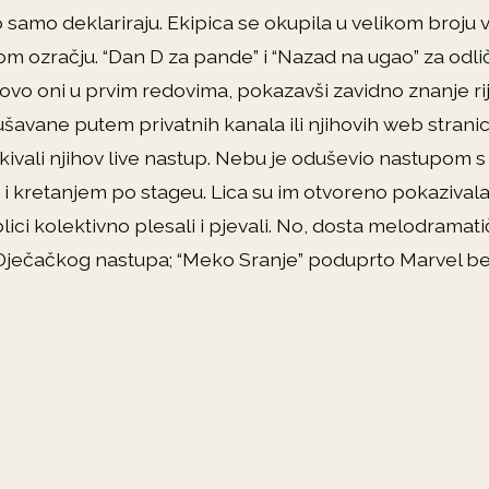
ko samo deklariraju. Ekipica se okupila u velikom broju 
m ozračju. “Dan D za pande” i “Nazad na ugao” za odli
otovo oni u prvim redovima, pokazavši zavidno znanje r
slušavane putem privatnih kanala ili njihovih web strani
ivali njihov live nastup. Nebu je oduševio nastupom 
 kretanjem po stageu. Lica su im otvoreno pokazivala
ici kolektivno plesali i pjevali. No, dosta melodramat
 Dječačkog nastupa; “Meko Sranje” poduprto Marvel b