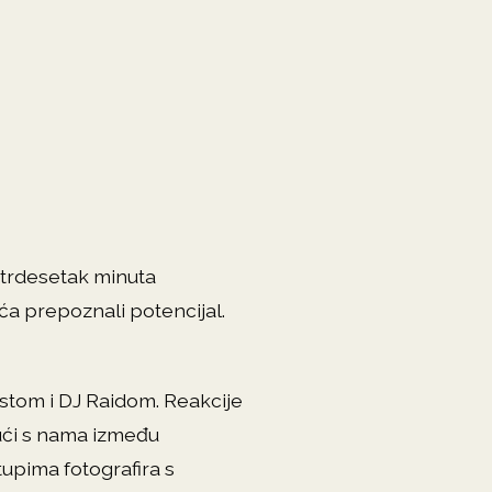
Četrdesetak minuta
ća prepoznali potencijal.
stom i DJ Raidom. Reakcije
ući s nama između
tupima fotografira s