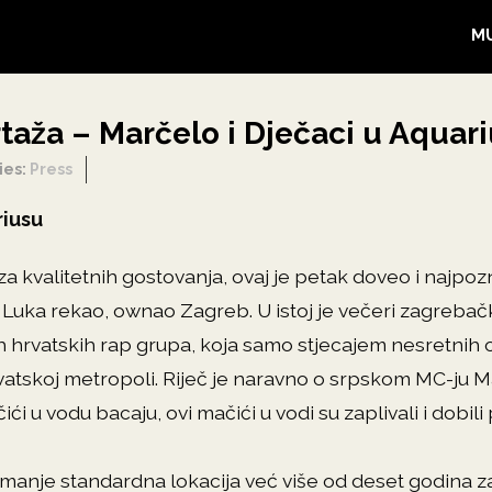
M
taža – Marčelo i Dječaci u Aquar
ies:
Press
riusu
 kvalitetnih gostovanja, ovaj je petak doveo i najpoz
elj Luka rekao, ownao Zagreb. U istoj je večeri zagrebač
h hrvatskih rap grupa, koja samo stjecajem nesretnih o
vatskoj metropoli. Riječ je naravno o srpskom MC-ju Ma
i u vodu bacaju, ovi mačići u vodi su zaplivali i dobili
e manje standardna lokacija već više od deset godina 