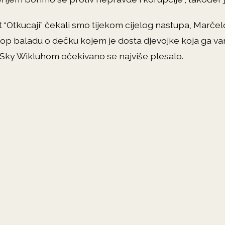
t “Otkucaji” čekali smo tijekom cijelog nastupa, Marčelo
pop baladu o dečku kojem je dosta djevojke koja ga vara
sa Sky Wikluhom očekivano se najviše plesalo.