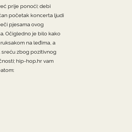
već prije ponoći; debi
čan početak koncerta ljudi
iječi pjesama ovog
ca. Očigledno je bilo kako
s ruksakom na leđima, a
 sreću zbog pozitivnog
ičnosti; hip-hop.hr vam
eatom: