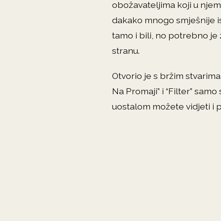
obožavateljima koji u nje
dakako mnogo smješnije ispa
tamo i bili, no potrebno je
stranu.
Otvorio je s bržim stvarim
Na Promaji” i “Filter” samo
uostalom možete vidjeti i 