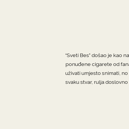
“Sveti Bes” došao je kao n
ponuđene cigarete od fanat
uživati umjesto snimati, n
svaku stvar, rulja doslovno 