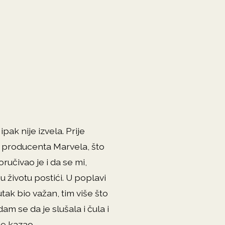
pak nije izvela. Prije
g producenta Marvela, što
ručivao je i da se mi,
u životu postići. U poplavi
tak bio važan, tim više što
m se da je slušala i čula i
je kazao.