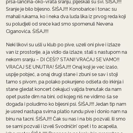
prsa-lančina-oko-vrata sranju, pljeskali su svi. ŠIŠAJ!!!
Sranje je bilo bijesno. ŠIŠAJ!!! Konobarice i tonac su
mahali rukama, ko i neka dva luda lika iz prvog reda koji
su poludjeli od sreće kad smo spomenuli Nevena
Ciganovića. ŠIŠAJ!!!
Neki likovi su ušli u klub po pive, uzeli oni pive i izlaze
van iz prostorije, a ja vidio da izlaze, stali s nastupom na
nekom sranju – DI ĆEŠ!? STANI! VRAĆAJ SE VAMO!!
VRAĆAJ SE UNUTRA! ŠIŠAJ!!! Onaj koji je već izašo,
uspije pobjeć, a onaj drugi stane i zbuni se sav i stoji
tamo s pivom, pa polako pokunjeno odšeta do irkinja i
stane gledat koncert čekajući valjda trenutak da nam
opet puste dim na bini, od kojeg niš ne vidimo ša se
događa i poludimo ko bijesni psi. ŠIŠAJ!!! Jedan tip nam
je usred nastupa svima platio rundu pive i donio nam na
binu na tacni. ŠIŠAJ!!! Čak su nas i na bis pozvali, ili smo
se sami pozvali i izveli Svodničin’ opet i to acapella,