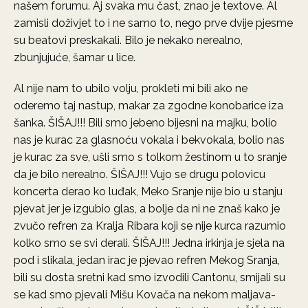
našem forumu. Aj svaka mu čast, znao je textove. Al
zamisli doživjet to i ne samo to, nego prve dvije pjesme
su beatovi preskakali. Bilo je nekako nerealno,
zbunjujuće, šamar u lice.
Al nije nam to ubilo volju, prokleti mi bili ako ne
oderemo taj nastup, makar za zgodne konobarice iza
šanka. ŠIŠAJ!!! Bili smo jebeno bijesni na majku, bolio
nas je kurac za glasnoću vokala i bekvokala, bolio nas
je kurac za sve, ušli smo s tolkom žestinom u to sranje
da je bilo nerealno. ŠIŠAJ!!! Vujo se drugu polovicu
koncerta derao ko luđak, Meko Sranje nije bio u stanju
pjevat jer je izgubio glas, a bolje da ni ne znaš kako je
zvučo refren za Kralja Ribara koji se nije kurca razumio
kolko smo se svi derali. ŠIŠAJ!!! Jedna irkinja je sjela na
pod i slikala, jedan irac je pjevao refren Mekog Sranja,
bili su dosta sretni kad smo izvodili Cantonu, smijali su
se kad smo pjevali Mišu Kovača na nekom maljava-