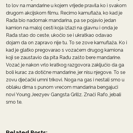
to lov na mandarine u kojem vrijede pravila ko i svakom
drugom akcijskom filmu. Recimo kamuflaža, ko kad je
Rađa bio nadomak mandarina, pa se pojavio jedan
kamion na maloj cesti koja izlazi na glavnu i onda je
Rađa stao do ceste, ukočio se i ukratkao odavao
dojam da on zapravo nije tu. To se zove kamuflaža. Ko i
kad je glatko pregovarao s vozačem drugog kamiona
koji se zaustavio da pita Rađu zašto bere mandarine.
Vozač je nakon vrlo kratkog razgovora zaključio da ga
boli kurac za dotične mandarine, jer nisu njegove. To se
zovu dječački umni trikovi. Noga na gas i nestali smo u
oblaku dima s punom vrećom mandarina bengajući
novi Young Jeezyev Gangsta Grillz. Znači Rafo, jebali
smo te.
Related Posts: