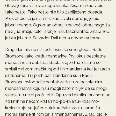
Glava je bila više šira nego visoka. Nisam nikad vidio
tako nešto. Tako nešto nije bilo zabilježeno dosada.
Proklet bio ša ju nisam slikao, svaki obraz joj je bio
jebeni mango. Ogroman obraz. Ima veći obraz nego ša
neki ljudi imaju čelo i sranje. Baš fascinantno. Znači noć
je bila jebi me. Salvador Dali nema govno na tome.
Drugi dan nismo niš radili osim ša smo gledali Rađu i
Bronsona kako kradu mandarine. Prvi okus besplatne
mandarine su dobili sa stabla kraj zidina, di smo se
smijali mrtvom mačku ispod tih mandarina koji je hladio
s muhama. Tih prvih par mandarina su u Rađi i
Bronsonu oslobodile neutaživu želju za besplatnim
mandarinama koju nisu mogli zatomiti, jer da su mogli,
vjerojatno ne bi prošli cijeli Opuzen i okolicu brzinom od
30 kmh na nekom krstarimo-po-kvartu-i-tražimo-
kmice-koje-su-jučer-polukoračale sranju, samo ša
moraš zamijenit “kmice” s “mandarinama”. Znači bio je