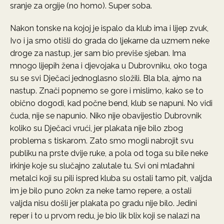
sranje za orgije (no homo). Super soba.
Nakon tonske na kojoj je ispalo da klub ima i lijep zvuk,
Ivo i ja smo otišli do grada do ljekarne da uzmem neke
droge za nastup, jer sam bio previše sjeban. Ima
mnogo lijepih žena i djevojaka u Dubrovniku, oko toga
su se svi Dječaci jednoglasno složili. Bla bla, ajmo na
nastup. Znači popnemo se gore i mislimo, kako se to
obično dogodi, kad počne bend, klub se napuni. No vidi
čuda, nije se napunio. Niko nije obavijestio Dubrovnik
koliko su Dječaci vrući, jer plakata nije bilo zbog
problema s tiskarom. Zato smo mogli nabrojit svu
publiku na prste dvije ruke, a pola od toga su bile neke
irkinje koje su slučajno zalutale tu. Svi oni mlađahni
metalci koji su pili ispred kluba su ostali tamo pit, valjda
im je bilo puno 20kn za neke tamo repere, a ostali
valjda nisu došli jer plakata po gradu nije bilo. Jedini
reper i to u prvom redu, je bio lik blix koji se nalazi na