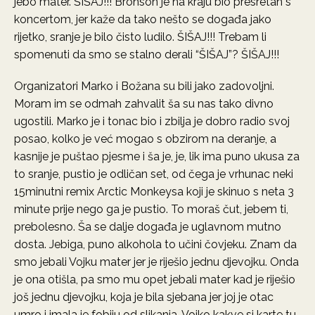
jebo mater. ŠIŠAJ!!! Bronson je na kraju bio presretan s
koncertom, jer kaže da tako nešto se događa jako
rijetko, sranje je bilo čisto ludilo. ŠIŠAJ!!! Trebam li
spomenuti da smo se stalno derali “ŠIŠAJ”? ŠIŠAJ!!!
Organizatori Marko i Božana su bili jako zadovoljni.
Moram im se odmah zahvalit ša su nas tako divno
ugostili. Marko je i tonac bio i zbilja je dobro radio svoj
posao, kolko je već mogao s obzirom na deranje, a
kasnije je puštao pjesme i ša je, je, lik ima puno ukusa za
to sranje, pustio je odličan set, od čega je vrhunac neki
15minutni remix Arctic Monkeysa koji je skinuo s neta 3
minute prije nego ga je pustio. To moraš čut, jebem ti,
prebolesno. Ša se dalje događa je uglavnom mutno
dosta. Jebiga, puno alkohola to učini čovjeku. Znam da
smo jebali Vojku mater jer je riješio jednu djevojku. Onda
je ona otišla, pa smo mu opet jebali mater kad je riješio
još jednu djevojku, koja je bila sjebana jer joj je otac
umro i imala je fobiju od slikanja. Vojko kakve si karte tu