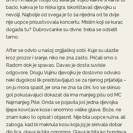
bacio, kakva je to niska igra, iskorištavaš djevojku u
nevolji. Najbolje od svega je to ša nijedna od te dvije
nije uopće prisustvovala koncertu. Mislim koji se kurac
događa tu? Dubrovčanke su divne, treba se odselit
tamo.
After se odvio u našoj orgijaškoj sobi. Kuje su ulazile
kroz prozor i sranje, niko ne zna zašto. Pričali smo s
Rađom dok je spavao. Davao je dosta suvisle
odgovore. Drugu Vujinu djevojku je doslovno odvuko
neki dugokosi lik predstavljajući se za njenog prijatelja –
on ju mora spasit, jer ona ne zna ša čini. Ivo se skinuo
gol pokušavajući dokazat da ima manjeg pišu od MC
Najmanjeg Piše. Onda se pojavila još jedna djevojka
lijepe kovrčave kose i enormno velike glave. Bože, ne
znam kako to opisat i objasnit. Nije bila uopće ružna, ali
zaboga, kad bi maknula kosu koja joj je skrivala dobar
dio lica, glava je bila ogromna. Glava je bila ko bundeva.