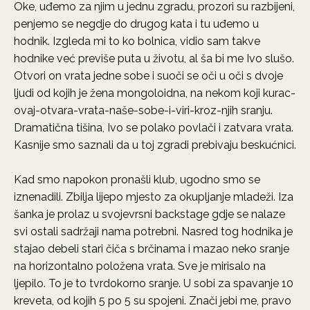
Oke, uđemo za njim u jednu zgradu, prozori su razbijeni,
penjemo se negdje do drugog kata i tu uđemo u
hodnik. Izgleda mi to ko bolnica, vidio sam takve
hodnike već previše puta u životu, al ša bi me Ivo slušo.
Otvori on vrata jedne sobe i suoči se oči u oči s dvoje
ljudi od kojih je žena mongoloidna, na nekom koji kurac-
ovaj-otvara-vrata-naše-sobe-i-viri-kroz-njih sranju.
Dramatična tišina, Ivo se polako povlači i zatvara vrata.
Kasnije smo saznali da u toj zgradi prebivaju beskućnici.
Kad smo napokon pronašli klub, ugodno smo se
iznenadili. Zbilja lijepo mjesto za okupljanje mladeži. Iza
šanka je prolaz u svojevrsni backstage gdje se nalaze
svi ostali sadržaji nama potrebni. Nasred tog hodnika je
stajao debeli stari čiča s brčinama i mazao neko sranje
na horizontalno položena vrata. Sve je mirisalo na
ljepilo. To je to tvrdokorno sranje. U sobi za spavanje 10
kreveta, od kojih 5 po 5 su spojeni. Znači jebi me, pravo