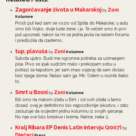
Zagorčavanje života u Makarskoj
Zoni
by
Kolumne
Prošli put kad sam se vozio od Splita do Makarske, u autu
smo bili Vojko, dvije lude žene, i ja. Te večeri smo ih prvi
put upoznali, nakon ša mi se jedna javila na našem forumu
i predložila da izađemo…
tup, plavuša
Zoni
by
Kolumne
Subota ujutro. Budi me ogromna potreba za uzimanjem
piša. Prvo se ipak sudržim malo i prekopam sobu u
potrazi za kaputom, jer sam imao osjećaj da sam došao
bez njega doma. Našao sam ga. Mir. Odem u nužnik (kako
bi…
Smrt u Bosni
Zoni
by
Kolumne
Bili smo na malom izletu u BiH, i od svih izleta u tamo
dosad, ovaj je definitivno bio najpozitivnije iskustvo, i zato
zaslužuje da iscijedim jednu kolumnu iz svojih sjećanja.
No nije sve bilo breskve i krema. Naime, neka 3…
Kralj Ribara EP Denis Latin intervju (2007)
by
Dječaci
Press