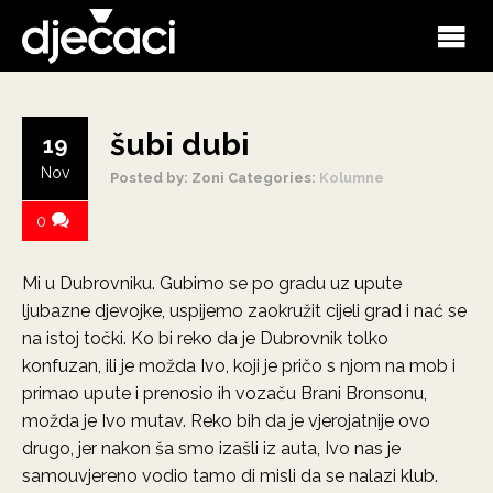
šubi dubi
19
Nov
Posted by: Zoni
Categories:
Kolumne
0
Mi u Dubrovniku. Gubimo se po gradu uz upute
ljubazne djevojke, uspijemo zaokružit cijeli grad i nać se
na istoj točki. Ko bi reko da je Dubrovnik tolko
konfuzan, ili je možda Ivo, koji je pričo s njom na mob i
primao upute i prenosio ih vozaču Brani Bronsonu,
možda je Ivo mutav. Reko bih da je vjerojatnije ovo
drugo, jer nakon ša smo izašli iz auta, Ivo nas je
samouvjereno vodio tamo di misli da se nalazi klub.