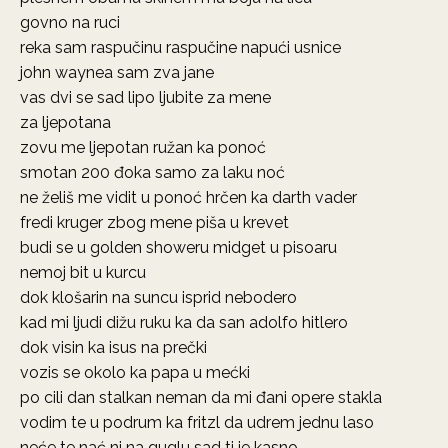
govno na ruci
reka sam raspučinu raspučine napući usnice
john waynea sam zva jane
vas dvi se sad lipo ljubite za mene
za ljepotana
zovu me ljepotan ružan ka ponoć
smotan 200 đoka samo za laku noć
ne želiš me vidit u ponoć hrčen ka darth vader
fredi kruger zbog mene piša u krevet
budi se u golden showeru midget u pisoaru
nemoj bit u kurcu
dok klošarin na suncu isprid nebodero
kad mi ljudi dižu ruku ka da san adolfo hitlero
dok visin ka isus na prečki
vozis se okolo ka papa u mećki
po cili dan stalkan neman da mi đani opere stakla
vodim te u podrum ka fritzl da udrem jednu laso
neće te nać ni na guglu sad ti je kasno