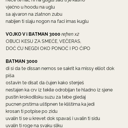
vječno u hoodu na uglu
sa ajvaron na zlatnon zubu
nabijen ti slaju nogon na faci imas kuglu
VOJKO V i BATMAN 3000
refren x2
OBUCI KESU ZA SMEĆE, VEČERAS,
DOĆ ĆU NEGDI OKO PONOĆ I PO ĆIPO
BATMAN 3000
di si da te dissan nemos se sakrit ka missy elliot dok
piša
ostavin te disat da čujen kako stenješ
nestajen ka crv iz tekile odrobijan te hladno iz sjene
pustin krokodilsku suzu za tebe gledaj
pucnen prstima uštipnen te klištima ka jedi
krosan ti potpise po zidu
uvalin ti se u krevet dok spavaš i uvalin ti sidu
uvalin ti roge na svaku sliku