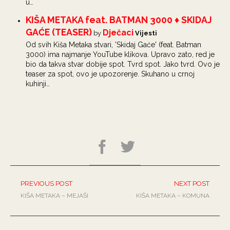
u…
KIŠA METAKA feat. BATMAN 3000 ♦ SKIDAJ
GAĆE (TEASER)
Dječaci
by
Vijesti
Od svih Kiša Metaka stvari, 'Skidaj Gaće' (feat. Batman
3000) ima najmanje YouTube klikova. Upravo zato, red je
bio da takva stvar dobije spot. Tvrd spot. Jako tvrd. Ovo je
teaser za spot, ovo je upozorenje. Skuhano u crnoj
kuhinji…
PREVIOUS POST
NEXT POST
KIŠA METAKA – MEJAŠI
KIŠA METAKA – KOMUNA