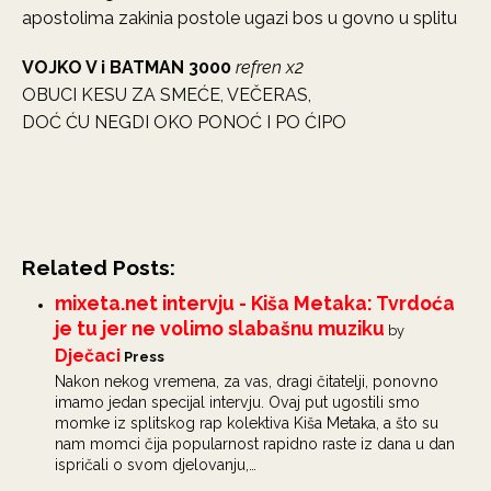
apostolima zakinia postole ugazi bos u govno u splitu
VOJKO V i BATMAN 3000
refren x2
OBUCI KESU ZA SMEĆE, VEČERAS,
DOĆ ĆU NEGDI OKO PONOĆ I PO ĆIPO
Related Posts:
mixeta.net intervju - Kiša Metaka: Tvrdoća
je tu jer ne volimo slabašnu muziku
by
Dječaci
Press
Nakon nekog vremena, za vas, dragi čitatelji, ponovno
imamo jedan specijal intervju. Ovaj put ugostili smo
momke iz splitskog rap kolektiva Kiša Metaka, a što su
nam momci čija popularnost rapidno raste iz dana u dan
ispričali o svom djelovanju,…