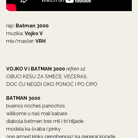
rep:
Batman 3000
muzika:
Vojko V
mix/master:
VRH
VOJKO V i BATMAN 3000
refren x2
OBUCI KESU ZA SMEĆE, VEČERAS,
DOĆ ĆU NEGDI OKO PONOĆ I PO ĆIPO
BATMAN 3000
buenos noches panochos
willkome u naš mali kabare
diabola betmen tres mil i tri hiljade
modela ka švaba i pinky
one armed kinky gengbengaz ka general korade