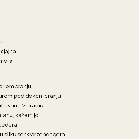
ći
 sjajna
ime-a
ekom sranju
curom pod dekom sranju
jubavnu TV dramu
etanu, kažem joj
 pedera
aju sliku schwarzeneggera