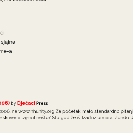
ći
 sjajna
ime-a
006)
Dječaci
by
Press
9.2006. na www.hhunity.org Za početak, malo standardno pitanj
skrivene tajne il nešto? Što god želiš. Izađi iz ormara. Zondo: