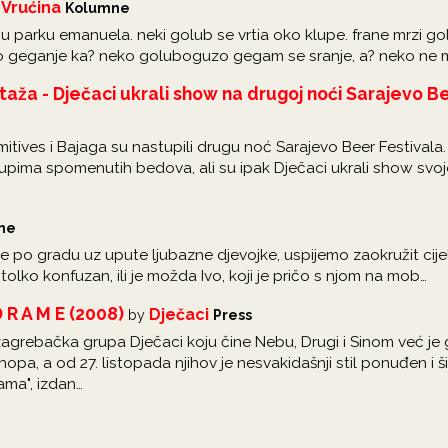
 Vrućina
Kolumne
 u parku emanuela. neki golub se vrtia oko klupe. frane mrzi 
 neko geganje ka? neko goluboguzo gegam se sranje, a? neko ne
aža - Dječaci ukrali show na drugoj noći Sarajevo B
ives i Bajaga su nastupili drugu noć Sarajevo Beer Festivala. Uz 
stupima spomenutih bedova, ali su ipak Dječaci ukrali show sv
ne
po gradu uz upute ljubazne djevojke, uspijemo zaokružit cijeli 
tolko konfuzan, ili je možda Ivo, koji je pričo s njom na mob…
 R A M E (2008)
Dječaci
by
Press
zagrebačka grupa Dječaci koju čine Nebu, Drugi i Sinom već 
pa, a od 27. listopada njihov je nesvakidašnji stil ponuđen i ši
ama", izdan…