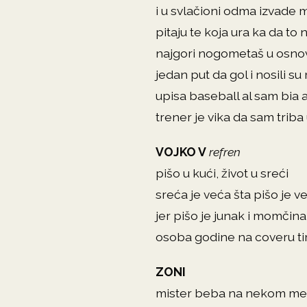
i u svlačioni odma izvade 
pitaju te koja ura ka da to n
najgori nogometaš u osnov
jedan put da gol i nosili 
upisa baseball al sam bia a
trener je vika da sam triba
VOJKO V
refren
pišo u kući, život u sreći
sreća je veća šta pišo je ve
jer pišo je junak i momčina
osoba godine na coveru t
ZONI
mister beba na nekom me