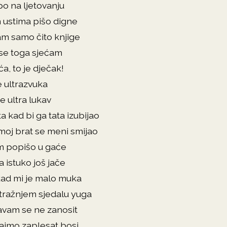
po na ljetovanju
m ustima pišo digne
sam samo čito knjige
 se toga sjećam
a, to je dječak!
e ultrazvuka
e ultra lukav
 kad bi ga tata izubijao
moj brat se meni smijao
m popišo u gaće
 istuko još jače
kad mi je malo muka
stražnjem sjedalu yuga
avam se ne zanosit
 ajmo zaplesat bosi