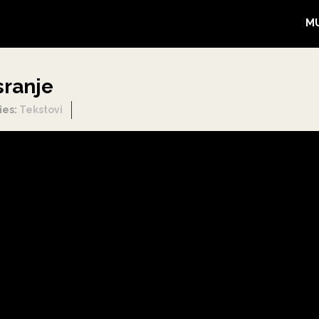
M
sranje
ies:
Tekstovi