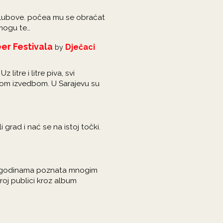
golubove. počea mu se obraćat
 mogu te…
eer Festivala
Dječaci
by
litre i litre piva, svi
ojom izvedbom. U Sarajevu su
grad i nać se na istoj točki.
je godinama poznata mnogim
roj publici kroz album