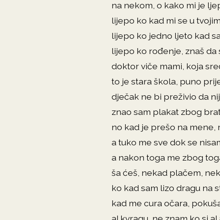
na nekom, o kako mi je lje
lijepo ko kad mi se u tvoji
lijepo ko jedno ljeto kad 
lijepo ko rođenje, znaš da
doktor viče mami, koja sreć
to je stara škola, puno prij
dječak ne bi preživio da nij
znao sam plakat zbog brata
no kad je prešo na mene, 
a tuko me sve dok se nisa
a nakon toga me zbog toga
ša ćeš, nekad plačem, ne
ko kad sam lizo dragu na 
kad me cura očara, pokuš
al kvragu, ne znam ko si al