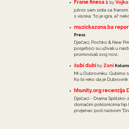
Frane finesa 1
Vojko
by
jutros sam sidia sa franom
s visoka: "to je igra, a?
muzickazona.ba report
Press
Dječaci, Pochko & New Primit
posjetioci su uživali u na
promovisali svoj novi…
šubi dubi
Zoni
by
Kolum
Mi u Dubrovniku. Gubimo se 
Ko bi reko da je Dubrovnik 
hhunity.org recenzija D
Dječaci - Drama Splitsko-
domaćim poklonicima hip ho
prvijenac pod nazivom "Dr