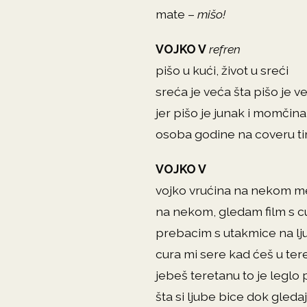
mate –
mišo!
VOJKO V
refren
pišo u kući, život u sreći
sreća je veća šta pišo je ve
jer pišo je junak i momčina
osoba godine na coveru t
VOJKO V
vojko vrućina na nekom m
na nekom, gledam film s 
prebacim s utakmice na l
cura mi sere kad ćeš u ter
jebeš teretanu to je leglo
šta si ljube bice dok gled