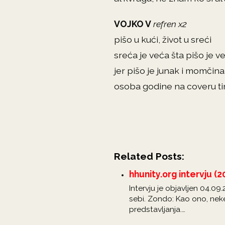
VOJKO V
refren x2
pišo u kući, život u sreći
sreća je veća šta pišo je ve
jer pišo je junak i momčina
osoba godine na coveru t
Related Posts:
hhunity.org intervju (2
Intervju je objavljen 04.0
sebi. Zondo: Kao ono, neke 
predstavljanja.…