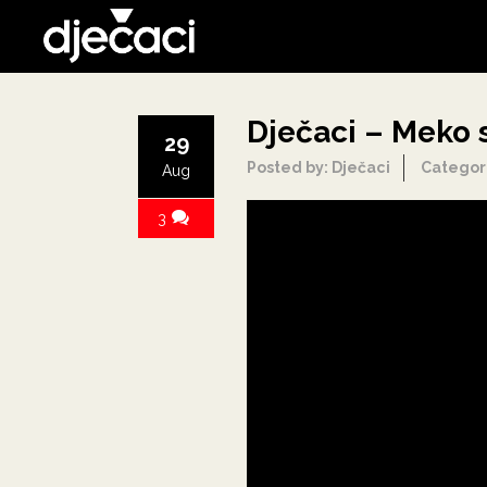
Dječaci – Meko 
29
Posted by: Dječaci
Categor
Aug
3