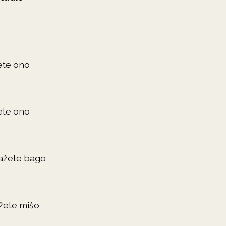
ete ono
ete ono
kažete bago
žete mišo