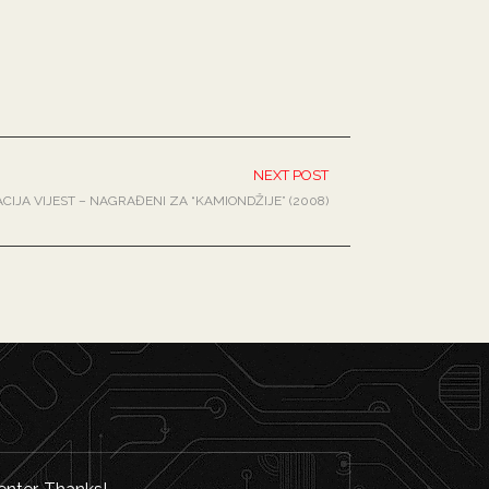
NEXT POST
IJA VIJEST – NAGRAĐENI ZA “KAMIONDŽIJE” (2008)