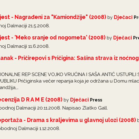
jest - Nagrađeni za "Kamiondžije" (2008)
Dječaci
by
Pr
oj Dalmaciji 21.5.2008.
jest - 'Meko sranje od nogometa' (2008)
Dječaci
by
Pr
oj Dalmaciji 11.6.2008.
nak - Pričirepovi s Pričigina: Sašina strava iz noćnog
IONALNE REP SCENE VOJKO VRUĆINA I SAŠA ANTIĆ USTUPILI 
LIKU Pričiginska večer repanja koja je održana u Domu mlad
andžija,…
cenzija D R A M E (2008)
Dječaci
by
Press
bodnoj Dalmaciji 20.11.2008. Napisao Zlatko Gall.
portaža - Drama s kraljevima u glavnoj ulozi (2008)
bodnoj Dalmaciji 1.12.2008.