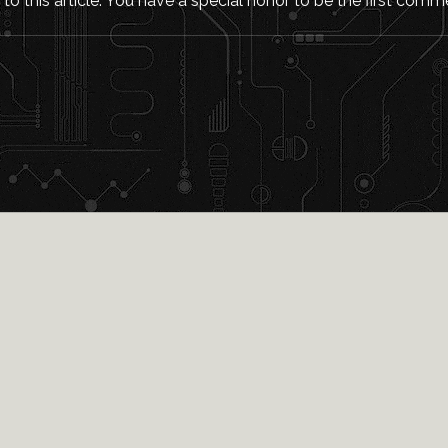
o this article. You have a special honor to be the first comm