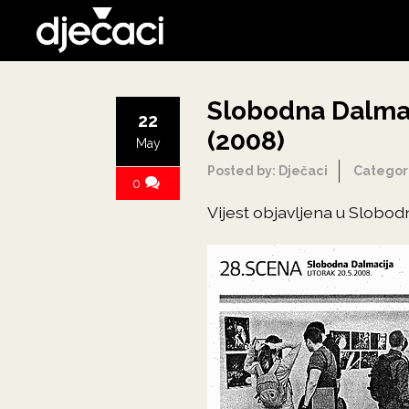
Slobodna Dalmaci
22
(2008)
May
Posted by: Dječaci
Categor
0
Vijest objavljena u Slobodn