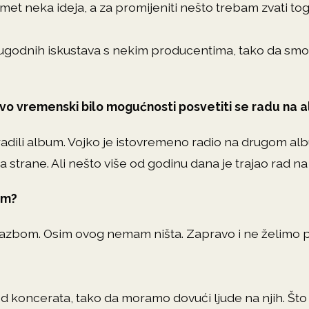
 neka ideja, a za promijeniti nešto trebam zvati tog čov
eugodnih iskustava s nekim producentima, tako da smo
ravo vremenski bilo mogućnosti posvetiti se radu na
adili album. Vojko je istovremeno radio na drugom al
sa strane. Ali nešto više od godinu dana je trajao rad n
om?
zbom. Osim ovog nemam ništa. Zapravo i ne želimo pri
od koncerata, tako da moramo dovući ljude na njih. Što 