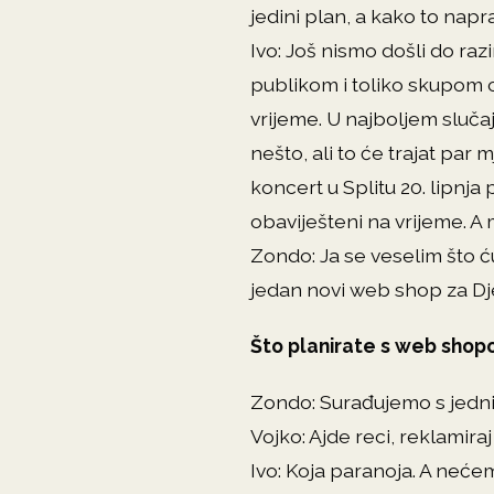
jedini plan, a kako to napra
Ivo: Još nismo došli do ra
publikom i toliko skupom 
vrijeme. U najboljem sluča
nešto, ali to će trajat par
koncert u Splitu 20. lipnja
obaviješteni na vrijeme. A 
Zondo: Ja se veselim što ću
jedan novi web shop za D
Što planirate s web sho
Zondo: Surađujemo s jednim
Vojko: Ajde reci, reklamira
Ivo: Koja paranoja. A neć