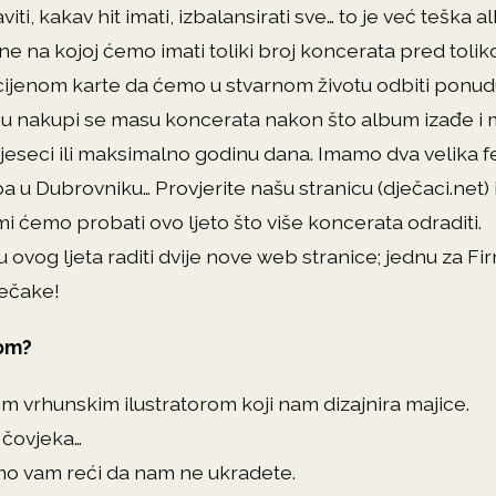
viti, kakav hit imati, izbalansirati sve… to je već teška a
zine na kojoj ćemo imati toliki broj koncerata pred to
cijenom karte da ćemo u stvarnom životu odbiti ponu
ju nakupi se masu koncerata nakon što album izađe i 
 mjeseci ili maksimalno godinu dana. Imamo dva velika f
 pa u Dubrovniku… Provjerite našu stranicu (dječaci.net) 
mi ćemo probati ovo ljeto što više koncerata odraditi.
 ovog ljeta raditi dvije nove web stranice; jednu za Fir
ječake!
pom?
 vrhunskim ilustratorom koji nam dizajnira majice.
j čovjeka…
emo vam reći da nam ne ukradete.