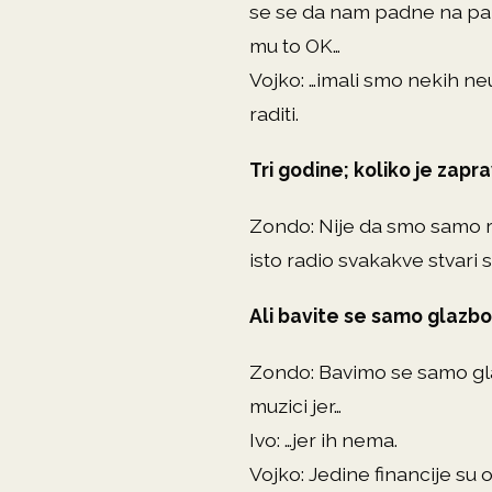
se se da nam padne na pamet
mu to OK…
Vojko: …imali smo nekih n
raditi.
Tri godine; koliko je zap
Zondo: Nije da smo samo r
isto radio svakakve stvari 
Ali bavite se samo glazb
Zondo: Bavimo se samo gla
muzici jer…
Ivo: …jer ih nema.
Vojko: Jedine financije su 