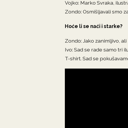
Vojko: Marko Svraka, ilust
Zondo: Osmišljavali smo z
Hoće li se naći i starke?
Zondo: Jako zanimljivo, ali
Ivo: Sad se rade samo tri i
T-shirt. Sad se pokušavamo 