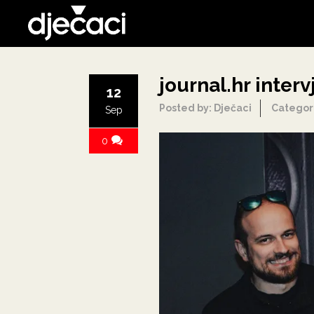
journal.hr inter
12
Posted by: Dječaci
Categor
Sep
0