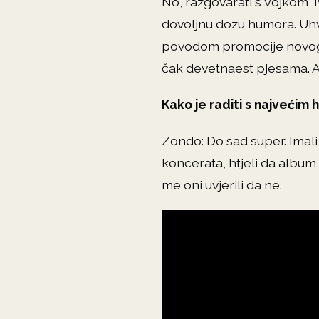
No, razgovarati s Vojkom,
dovoljnu dozu humora. Uhv
povodom promocije novog
čak devetnaest pjesama. A b
Kako je raditi s najvećim
Zondo: Do sad super. Imali 
koncerata, htjeli da album 
me oni uvjerili da ne.