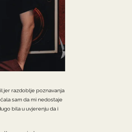
l jer razdoblje poznavanja
ećala sam da mi nedostaje
go bila u uvjerenju da i