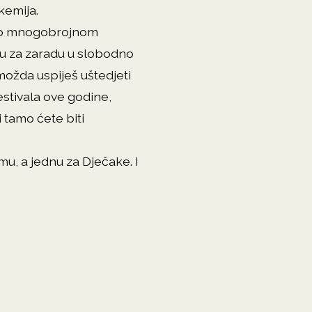
lkemija.
liko mnogobrojnom
du za zaradu u slobodno
možda uspiješ uštedjeti
estivala ove godine,
i tamo ćete biti
mu, a jednu za Dječake. I