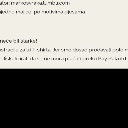
rator: markosvraka.tumblr.com
ajedno majice, po motivima pjesama.
 neće bit starke!
lustracije za tri T-shirta. Jer smo dosad prodavali polo 
fiskalizirati da se ne mora plaćati preko Pay Pala itd.