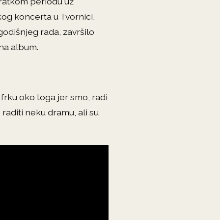
kratkom periodu uz
og koncerta u Tvornici,
godišnjeg rada, završilo
 na album.
 frku oko toga jer smo, radi
 raditi neku dramu, ali su