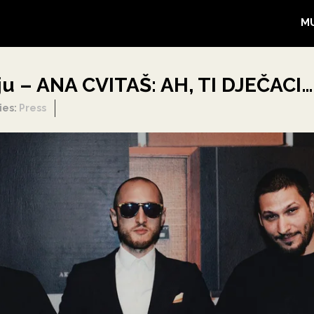
M
vju – ANA CVITAŠ: AH, TI DJEČACI…
ies:
Press