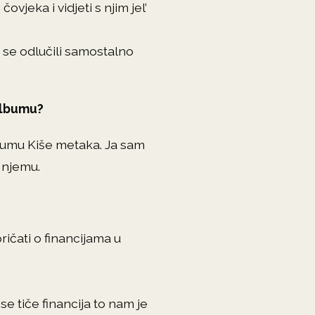
jeka i vidjeti s njim jel’
 se odlučili samostalno
 albumu?
bumu Kiše metaka. Ja sam
a njemu.
čati o financijama u
se tiče financija to nam je