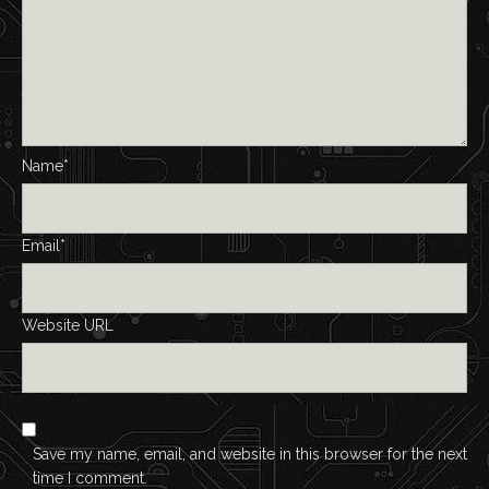
Name*
Email*
Website URL
Save my name, email, and website in this browser for the next
time I comment.