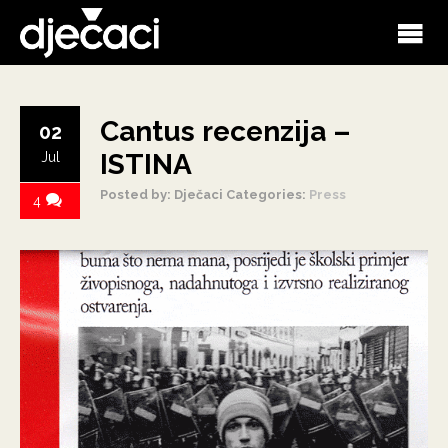
Cantus recenzija –
02
ISTINA
Jul
Posted by: Dječaci
Categories:
Press
4