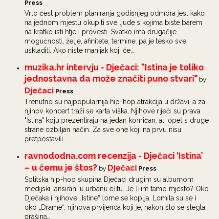
Press
Vrlo čest problem planiranja godišnjeg odmora jest kako
na jednom mjestu okupiti sve ljude s kojima biste barem
na kratko isti htjeli provesti. Svatko ima drugačije
mogućnosti, želje, afinitete, termine, pa je teško sve
uskladiti. Ako niste manijak koji će…
muzika.hr intervju - Dječaci: "Istina je toliko
jednostavna da može značiti puno stvari"
by
Dječaci
Press
Trenutno su najpopularnija hip-hop atrakcija u državi, a za
njihov koncert traži se karta viška. Njihove riječi su prava
"Istina" koju prezentiraju na jedan komičan, ali opet s druge
strane ozbiljan način. Za sve one koji na prvu nisu
pretpostavili…
ravnododna.com recenzija - Dječaci ‘Istina’
– u čemu je štos?
Dječaci
by
Press
Splitska hip-hop skupina Dječaci drugim su albumom
medijski lansirani u urbanu elitu. Je li im tamo mjesto? Oko
Dječaka i njihove „Istine“ lome se koplja. Lomila su se i
oko „Drame“, njihova prvijenca koji je, nakon što se slegla
prašina…