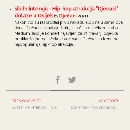
sib.hr intervju - Hip-hop atrakcija "Dječaci"
dolaze u Osijek
Dječaci
by
Press
Nakon što su rasprodali prvu nakladu albuma u samo dva
dana, Dječaci nastavljaju širiti „Istinu" i u osječkom klubu
Medium. Iako je koncert najavljen za 13. travanj, osječka
publika željno ga isčekuje već sada. Dječaci su trenutno
najpopularnija hip-hop atrakcija…
PREVIOUS POST
NEXT POST
VIJESTI.ME INTERVJU – DJEČACI: NAŠ NASTUP JE KAO POZORIŠTE, MOŽE SE SVAŠTA DOGODITI
SOMERSBY, PRVI SPONZOR MIRIS VIDEA