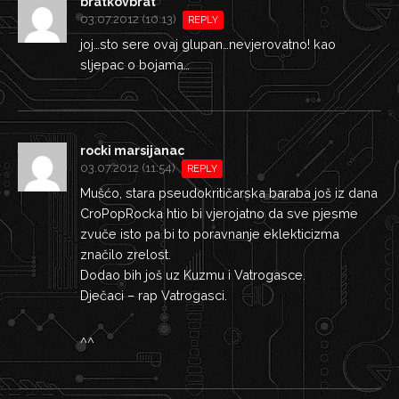
bratkovbrat
03.07.2012 (10:13)
REPLY
joj…sto sere ovaj glupan…nevjerovatno! kao
sljepac o bojama…
rocki marsijanac
03.07.2012 (11:54)
REPLY
Mušćo, stara pseudokritičarska baraba još iz dana
CroPopRocka htio bi vjerojatno da sve pjesme
zvuče isto pa bi to poravnanje eklekticizma
značilo zrelost.
Dodao bih još uz Kuzmu i Vatrogasce.
Dječaci – rap Vatrogasci.
^^