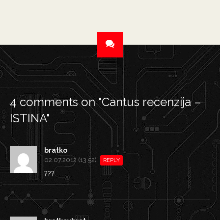
4 comments on "
Cantus recenzija –
ISTINA
"
bratko
02.07.2012 (13:52)
REPLY
???