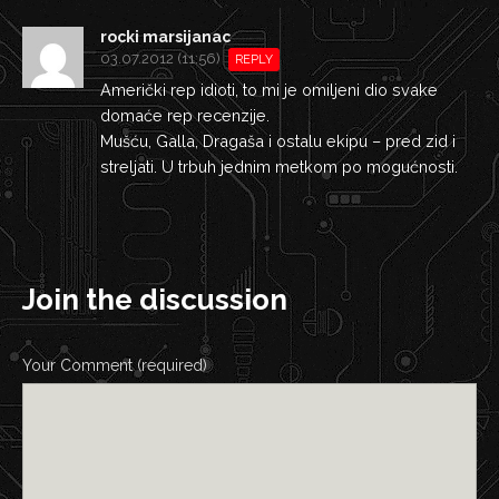
rocki marsijanac
03.07.2012 (11:56)
REPLY
Američki rep idioti, to mi je omiljeni dio svake
domaće rep recenzije.
Mušću, Galla, Dragaša i ostalu ekipu – pred zid i
streljati. U trbuh jednim metkom po mogućnosti.
Join the discussion
Your Comment (required)