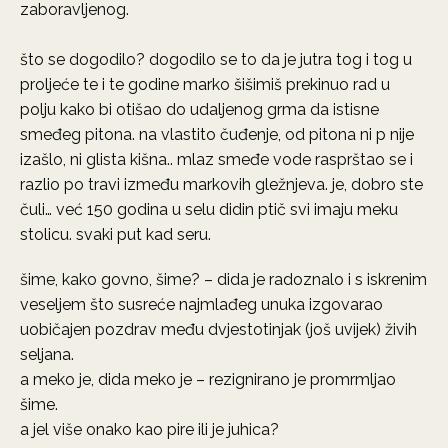
zaboravljenog.
što se dogodilo? dogodilo se to da je jutra tog i tog u
proljeće te i te godine marko šišimiš prekinuo rad u
polju kako bi otišao do udaljenog grma da istisne
smeđeg pitona. na vlastito čuđenje, od pitona ni p nije
izašlo, ni glista kišna.. mlaz smeđe vode rasprštao se i
razlio po travi između markovih gležnjeva. je, dobro ste
čuli… već 150 godina u selu didin ptič svi imaju meku
stolicu. svaki put kad seru.
šime, kako govno, šime? – dida je radoznalo i s iskrenim
veseljem što susreće najmlađeg unuka izgovarao
uobičajen pozdrav među dvjestotinjak (još uvijek) živih
seljana.
a meko je, dida meko je – rezignirano je promrmljao
šime.
a jel više onako kao pire ili je juhica?