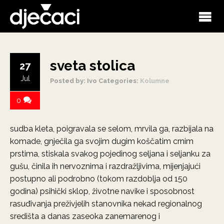
sveta stolica
27
Jul
Posted by: Ivo
Categories:
Kolumne
0
sudba kleta, poigravala se selom, mrvila ga, razbijala na
komade, gnječila ga svojim dugim koščatim crnim
prstima, stiskala svakog pojedinog seljana i seljanku za
gušu, činila ih nervoznima i razdražljivima, mijenjajući
postupno ali podrobno (tokom razdoblja od 150
godina) psihički sklop, životne navike i sposobnost
rasuđivanja preživjelih stanovnika nekad regionalnog
središta a danas zaseoka zanemarenog i