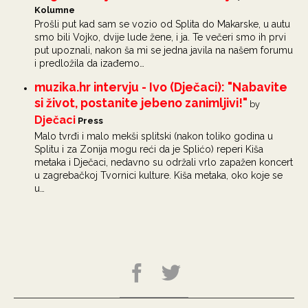
Kolumne
Prošli put kad sam se vozio od Splita do Makarske, u autu
smo bili Vojko, dvije lude žene, i ja. Te večeri smo ih prvi
put upoznali, nakon ša mi se jedna javila na našem forumu
i predložila da izađemo…
muzika.hr intervju - Ivo (Dječaci): "Nabavite
si život, postanite jebeno zanimljivi!"
by
Dječaci
Press
Malo tvrđi i malo mekši splitski (nakon toliko godina u
Splitu i za Zonija mogu reći da je Splićo) reperi Kiša
metaka i Dječaci, nedavno su održali vrlo zapažen koncert
u zagrebačkoj Tvornici kulture. Kiša metaka, oko koje se
u…