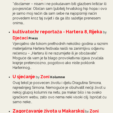
*disclamer – nisam i ne pokušavam biti glazbeni kritičar ili
povjesničar. Običan sam ljubitelj hrvatskog hip hopa i ovo
je samo moj način da sam sebe na najopširniji način
provedem kroz taj svijet i da ga što sažetije prenesem
onima…
kultivator.hr reportaža - Hartera 8, Rijeka
by
Dječaci
Press
Vjerojatno ste tokom prethodnih nekoliko godina u raznim
materijalima Hartera festivala naišli na zanimljivu odjavnu
rečenicu – „Harteru ili ne razumijete ili je obožavate“.
Moguće da vam je ta blago provokativna izjava zvučala
krajnje pretenciozno, pogotovo ako niste poklonik
Harterinog…
U sjećanje
Zoni
by
Kolumne
Ovaj tekst je posvećen životu i djelu Dragutina Simona,
najrealnijeg Simona. Nemoguće je obuhvatit nečiji život u
nekoj glupoj kolumni na netu, pa makar bilo i na ovako
igračkom webu, zato ovo nema neki visoki cilj. Ispričat ću
samo neke…
Zagorčavanje života u Makarskoj
Zoni
by