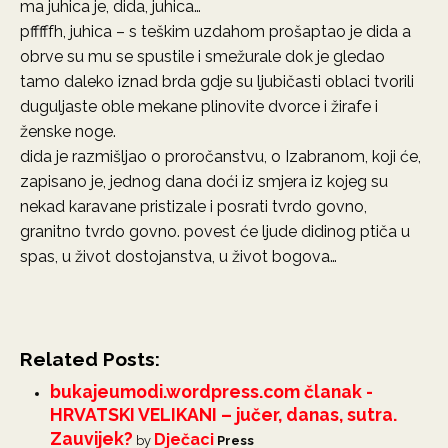
ma juhica je, dida, juhica…
pfffffh, juhica – s teškim uzdahom prošaptao je dida a
obrve su mu se spustile i smežurale dok je gledao
tamo daleko iznad brda gdje su ljubičasti oblaci tvorili
duguljaste oble mekane plinovite dvorce i žirafe i
ženske noge.
dida je razmišljao o proročanstvu, o Izabranom, koji će,
zapisano je, jednog dana doći iz smjera iz kojeg su
nekad karavane pristizale i posrati tvrdo govno,
granitno tvrdo govno. povest će ljude didinog ptiča u
spas, u život dostojanstva, u život bogova…
Related Posts:
bukajeumodi.wordpress.com članak -
HRVATSKI VELIKANI – jučer, danas, sutra.
Zauvijek?
Dječaci
by
Press