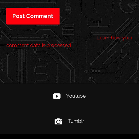
This site uses Akismet to reduce spam.
Learn how your
comment data is processed.
Youtube
Tumblr