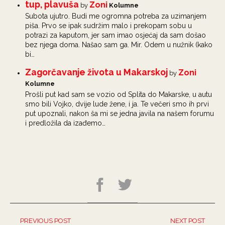
tup, plavuša
Zoni
by
Kolumne
Subota ujutro. Budi me ogromna potreba za uzimanjem
piša. Prvo se ipak sudržim malo i prekopam sobu u
potrazi za kaputom, jer sam imao osjećaj da sam došao
bez njega doma. Našao sam ga. Mir. Odem u nužnik (kako
bi…
Zagorčavanje života u Makarskoj
Zoni
by
Kolumne
Prošli put kad sam se vozio od Splita do Makarske, u autu
smo bili Vojko, dvije lude žene, i ja. Te večeri smo ih prvi
put upoznali, nakon ša mi se jedna javila na našem forumu
i predložila da izađemo…
PREVIOUS POST
NEXT POST