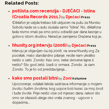
Related Posts:
potlista.com recenzija - DJEČACI - Istina
(Croatia Records 2011.)
Dječaci
by
Press
(Diktafon je valjda trebao biti uključen na putu za Mursku
Sobotu kada se u autu slušala samo "Istina". No, diktafona
tada nismo imali pa smo priču odradili par dana kasnije u
gotovo istom društvu. Nerad je zamijenio Dražena koji je…
hhunity.org intervju (2006)
Dječaci
by
Press
Intervju je objavljen 04.09.2006. na www.hhunity.org Za
početak, malo standardno pitanje, recite nam ukratko
nešto o sebi. Zondo: Kao ono, neke skrivene tajne il
nešto? Što god želiš. Izađi iz ormara. Zondo: Ja sam
Zondo. To je to od predstavljanja.…
kako smo postali bitni
Zoni
by
Kolumne
Upozorenje, ostatak teksta sadržava informacije o mojem
životu i tuđim životima, kog uopće boli kurac za moj život
i tuđe živote. Prije nešto više od mjesec dana, nakon što
smo se otarasili utega oko vrata zvanog - ugovor s
dopašima,…