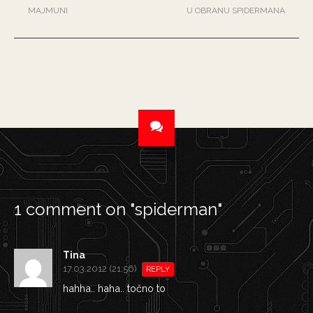
MAJMUNI
U OBRANU SPIDERMANA
1 comment on "
spiderman
"
Tina
17.03.2012 (21:56)
REPLY
hahha.. haha.. točno to