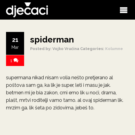
spiderman
21
Mar
Posted by: Vojko Vrućina
Categories:
Kolumne
1
supermana nikad nisam volia nešto pretjerano al
poštova sam ga, ka lik je super, leti i masu je jak.
betmen mi je bia zakon, crni emo lik u noći, drama,
plašt, mrtvi roditelji vamo tamo. al ovaj spiderman lik.
mrzim ga. lik šeta po zidovima. jebeš to.