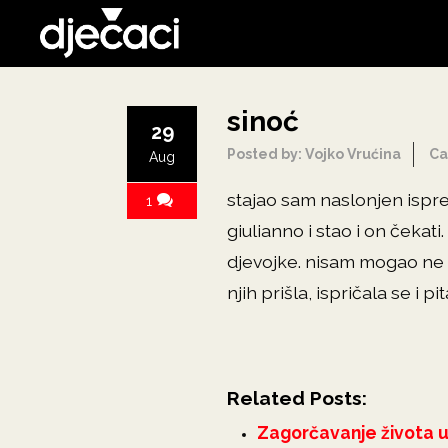
sinoć
29
Posted by: Vojko Vrućina
Ca
Aug
stajao sam naslonjen ispre
1
giulianno i stao i on čekat
djevojke. nisam mogao ne pr
njih prišla, ispričala se i 
Related Posts:
Zagorčavanje života 