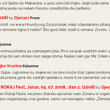
 od Splita do Makarske, u autu smo bili Vojko, dvije lude žene, i
edna javila na našem forumu i predložila da izađemo…
006)
Dječaci
by
Press
9.2006. na www.hhunity.org Za početak, malo standardno pitanj
skrivene tajne il nešto? Što god želiš. Izađi iz ormara. Zondo:
lumne
romna potreba za uzimanjem piša. Prvo se ipak sudržim malo i
ećaj da sam došao bez njega doma. Našao sam ga. Mir. Odem u
jko Vrućina
Kolumne
bf Gripe...ogromne su, majke mi. na binu može stat cijela london
daš prema gore do zadnjih sjedalica, može ti se zamantat od veli
ROKAJ Fest, Jarun, 05. 07. 2008., dan 2. (2008)
Dječ
by
n Rokaj Festa, na press štandu upoznao sam Zoranu iz organi
ru organizaciju ove godine, samo se nasmijala i rekla: „Ženske