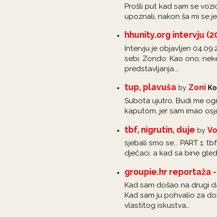
Prošli put kad sam se vozio
upoznali, nakon ša mi se j
hhunity.org intervju (2
Intervju je objavljen 04.0
sebi. Zondo: Kao ono, neke 
predstavljanja.…
tup, plavuša
Zoni
by
Ko
Subota ujutro. Budi me og
kaputom, jer sam imao osj
tbf, nigrutin, duje
Vo
by
sjebali smo se... PART 1: t
dječaci. a kad sa bine gle
groupie.hr reportaža - 
Kad sam došao na drugi da
Kad sam ju pohvalio za dob
vlastitog iskustva…