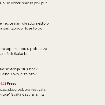
 ja. Te večeri smo ih prvi put
e, recite nam ukratko nešto o
 Ja sam Zondo. To je to od
 prekopam sobu u potrazi za
 nužnik (kako bi…
ska simfonija plus bečki
čine. i ako je zalazak…
aci
Press
zacijskog odbora festivala.
 ruke“. Svaka čast, znam iz