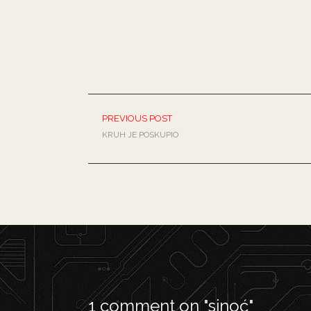
PREVIOUS POST
KRUH JE POSKUPIO
1 comment on "
sinoć
"