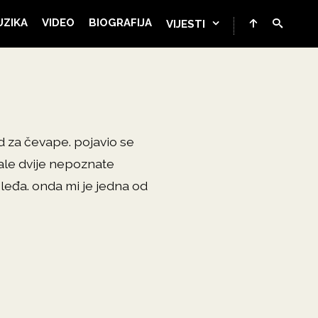
UZIKA
VIDEO
BIOGRAFIJA
VIJESTI
d za čevape. pojavio se
stale dvije nepoznate
 leđa. onda mi je jedna od