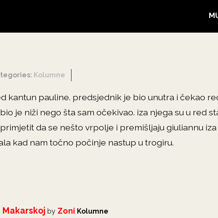
M
tegories:
Kolumne
d kantun pauline. predsjednik je bio unutra i čekao re
i. bio je niži nego šta sam očekivao. iza njega su u red 
imjetit da se nešto vrpolje i premišljaju giuliannu iza
pitala kad nam točno počinje nastup u trogiru.
u Makarskoj
Zoni
by
Kolumne