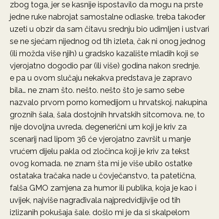
zbog toga, jer se kasnije ispostavilo da mogu na prste
jedne ruke nabrojat samostalne odlaske. treba također
uzeti u obzir da sam čitavu srednju bio udimljen i ustvari
se ne sjećam nijednog od tih izleta, čak ni onog jednog
(ili možda više njih) u gradsko kazalište mladih koji se
vjerojatno dogodio par (ili više) godina nakon srednje.
e pa u ovom slučaju nekakva predstava je zapravo
bila… ne znam što. nešto. nešto što je samo sebe
nazvalo prvom porno komedijom u hrvatskoj. nakupina
groznih šala, šala dostojnih hrvatskih sitcomova. ne, to
nije dovoljna uvreda. degenerični um koji je kriv za
scenarij nad lipom 36 će vjerojatno završit u manje
vrućem dijelu pakla od zločinca koji je kriv za tekst
ovog komada. ne znam šta mi je više ubilo ostatke
ostataka tračaka nade u čovječanstvo, ta patetična,
falša GMO zamjena za humor ili publika, koja je kao i
uvijek, najviše nagrađivala najpredvidljivije od tih
izlizanih pokušaja šale. došlo mi je da si skalpelom