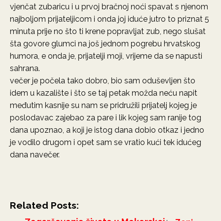
vjenčat zubaricu i u prvoj bračnoj noći spavat s njenom
najboljom prijateljicom i onda joj iduće jutro to priznat 5
minuta prije no što ti krene popravljat zub, nego slušat
šta govore glumci na još jednom pogrebu hrvatskog
humora, e onda je, prijatelji moji, vrijeme da se napusti
sahrana.
večer je počela tako dobro, bio sam oduševljen što
idem u kazalište i što se taj petak možda neću napit
međutim kasnije su nam se pridružili prijatelj kojeg je
poslodavac zajebao za pare i lik kojeg sam ranije tog
dana upoznao, a koji je istog dana dobio otkaz i jedno
je vodilo drugom i opet sam se vratio kući tek idućeg
dana navečer.
Related Posts: