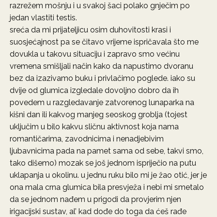
razrežem mošnju i u svakoj šaci polako gnječim po
jedan vlastiti testis.
sreća da mi prijateljicu osim duhovitosti krasi i
suosjećajnost pa se čitavo vrijeme ispričavala što me
dovukla u takovu situaciju i zapravo smo većinu
vremena smišljali način kako da napustimo dvoranu
bez da izazivamo buku i privlačimo poglede. iako su
dvije od glumica izgledale dovoljno dobro da ih
povedem u razgledavanje zatvorenog lunaparka na
kišni dan ili kakvog manjeg seoskog groblja (tojest
uključim u bilo kakvu sličnu aktivnost koja nama
romantičarima, zavodnicima i nenadjebivim
ljubavnicima pada na pamet sama od sebe, takvi smo,
tako dišemo) mozak se još jednom ispriječio na putu
uklapanja u okolinu. u jednu ruku bilo mi je žao otić, jer je
ona mala crna glumica bila presvježa i nebi mi smetalo
da se jednom nađem u prigodi da provjerim njen
irigacijski sustav, al’ kad dođe do toga da ćeš rađe