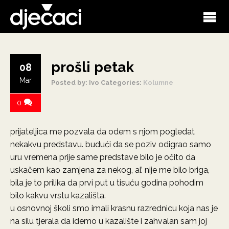
prošli petak
08
Mar
Posted by: Ivo
Categories:
Kolumne
0
prijateljica me pozvala da odem s njom pogledat
nekakvu predstavu. budući da se poziv odigrao samo
uru vremena prije same predstave bilo je očito da
uskačem kao zamjena za nekog, al’ nije me bilo briga,
bila je to prilika da prvi put u tisuću godina pohodim
bilo kakvu vrstu kazališta.
u osnovnoj školi smo imali krasnu razrednicu koja nas je
na silu tjerala da idemo u kazalište i zahvalan sam joj