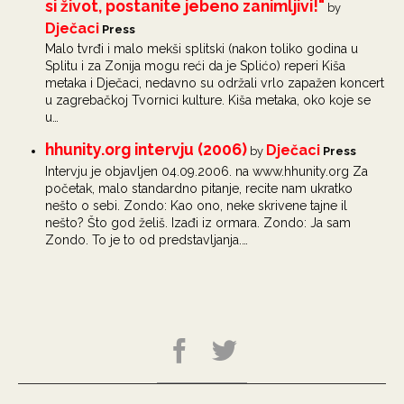
si život, postanite jebeno zanimljivi!"
by
Dječaci
Press
Malo tvrđi i malo mekši splitski (nakon toliko godina u
Splitu i za Zonija mogu reći da je Splićo) reperi Kiša
metaka i Dječaci, nedavno su održali vrlo zapažen koncert
u zagrebačkoj Tvornici kulture. Kiša metaka, oko koje se
u…
hhunity.org intervju (2006)
Dječaci
by
Press
Intervju je objavljen 04.09.2006. na www.hhunity.org Za
početak, malo standardno pitanje, recite nam ukratko
nešto o sebi. Zondo: Kao ono, neke skrivene tajne il
nešto? Što god želiš. Izađi iz ormara. Zondo: Ja sam
Zondo. To je to od predstavljanja.…