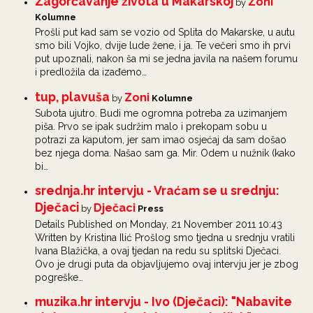
Zagorčavanje života u Makarskoj
Zoni
by
Kolumne
Prošli put kad sam se vozio od Splita do Makarske, u autu
smo bili Vojko, dvije lude žene, i ja. Te večeri smo ih prvi
put upoznali, nakon ša mi se jedna javila na našem forumu
i predložila da izađemo…
tup, plavuša
Zoni
by
Kolumne
Subota ujutro. Budi me ogromna potreba za uzimanjem
piša. Prvo se ipak sudržim malo i prekopam sobu u
potrazi za kaputom, jer sam imao osjećaj da sam došao
bez njega doma. Našao sam ga. Mir. Odem u nužnik (kako
bi…
srednja.hr intervju - Vraćam se u srednju:
Dječaci
Dječaci
by
Press
Details Published on Monday, 21 November 2011 10:43
Written by Kristina Ilić Prošlog smo tjedna u srednju vratili
Ivana Blažička, a ovaj tjedan na redu su splitski Dječaci.
Ovo je drugi puta da objavljujemo ovaj intervju jer je zbog
pogreške…
muzika.hr intervju - Ivo (Dječaci): "Nabavite