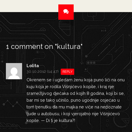
1 comment on "
kultura
"
Lolita
30.10.2012 (14:47)
REPLY
Okrenem se i ugledam ženu koja puno liči na onu
kuju koja je rodila Višnjićevo kopile, i kraj nje
sramežljivog dječaka od kojih 8 godina, koji bi se,
bar mi se tako učinilo, puno ugodnije osjećao u
tom trenutku da mu majka ne viče na nepoznate
ljude u autobusu, i koji vjerojatno nije Višnjićevo
kopile. — Di ti je kultura?!