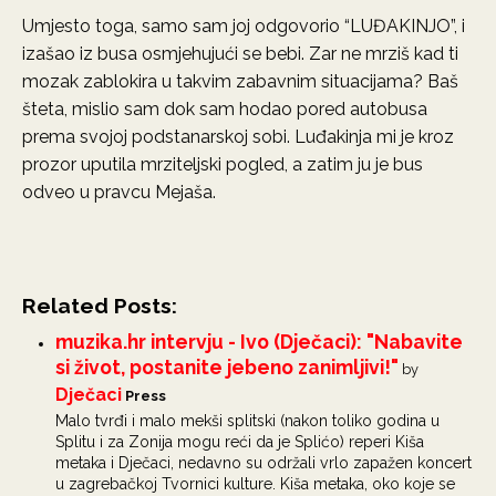
Umjesto toga, samo sam joj odgovorio “LUĐAKINJO”, i
izašao iz busa osmjehujući se bebi. Zar ne mrziš kad ti
mozak zablokira u takvim zabavnim situacijama? Baš
šteta, mislio sam dok sam hodao pored autobusa
prema svojoj podstanarskoj sobi. Luđakinja mi je kroz
prozor uputila mrziteljski pogled, a zatim ju je bus
odveo u pravcu Mejaša.
Related Posts:
muzika.hr intervju - Ivo (Dječaci): "Nabavite
si život, postanite jebeno zanimljivi!"
by
Dječaci
Press
Malo tvrđi i malo mekši splitski (nakon toliko godina u
Splitu i za Zonija mogu reći da je Splićo) reperi Kiša
metaka i Dječaci, nedavno su održali vrlo zapažen koncert
u zagrebačkoj Tvornici kulture. Kiša metaka, oko koje se