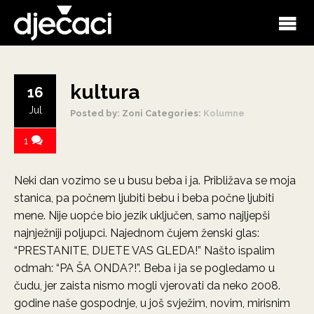
kultura
16
Jul
Posted by: Zoni
Categories:
Kolumne
1
Neki dan vozimo se u busu beba i ja. Približava se moja
stanica, pa počnem ljubiti bebu i beba počne ljubiti
mene. Nije uopće bio jezik uključen, samo najljepši
najnježniji poljupci. Najednom čujem ženski glas:
“PRESTANITE, DIJETE VAS GLEDA!” Našto ispalim
odmah: “PA ŠA ONDA?!”. Beba i ja se pogledamo u
čudu, jer zaista nismo mogli vjerovati da neko 2008.
godine naše gospodnje, u još svježim, novim, mirisnim