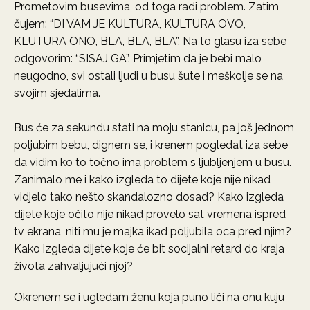
Prometovim busevima, od toga radi problem. Zatim
čujem: “DI VAM JE KULTURA, KULTURA OVO,
KLUTURA ONO, BLA, BLA, BLA”. Na to glasu iza sebe
odgovorim: “SISAJ GA”. Primjetim da je bebi malo
neugodno, svi ostali ljudi u busu šute i meškolje se na
svojim sjedalima.
Bus će za sekundu stati na moju stanicu, pa još jednom
poljubim bebu, dignem se, i krenem pogledat iza sebe
da vidim ko to točno ima problem s ljubljenjem u busu.
Zanimalo me i kako izgleda to dijete koje nije nikad
vidjelo tako nešto skandalozno dosad? Kako izgleda
dijete koje očito nije nikad provelo sat vremena ispred
tv ekrana, niti mu je majka ikad poljubila oca pred njim?
Kako izgleda dijete koje će bit socijalni retard do kraja
života zahvaljujući njoj?
Okrenem se i ugledam ženu koja puno liči na onu kuju