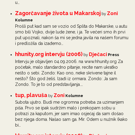
u…
Zagorčavanje života u Makarskoj
Zoni
by
Kolumne
Prošli put kad sam se vozio od Splita do Makarske, u autu
smo bili Vojko, dvije lude žene, i ja. Te večeri smo ih prvi
put upoznali, nakon ša mi se jedna javila na našem forumu
i predložila da izađemo…
hhunity.org intervju (2006)
Dječaci
by
Press
Intervju je objavljen 04.09.2006. na www.hhunity.org Za
početak, malo standardno pitanje, recite nam ukratko
nešto o sebi. Zondo: Kao ono, neke skrivene tajne il
nešto? Što god želiš. Izađi iz ormara. Zondo: Ja sam
Zondo. To je to od predstavljanja.…
tup, plavuša
Zoni
by
Kolumne
Subota ujutro. Budi me ogromna potreba za uzimanjem
piša. Prvo se ipak sudržim malo i prekopam sobu u
potrazi za kaputom, jer sam imao osjećaj da sam došao
bez njega doma. Našao sam ga. Mir. Odem u nužnik (kako
bi…