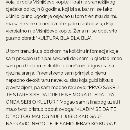
koja je rodila Višnjićevo kopile, i kraj nje sramežljivog
dječaka od kojih 8 godina, koji bi se, bar mi se tako
učinilo, puno ugodnije osjećao u tom trenutku da mu
majka ne viče na nepoznate ljude u autobusu, i koji
vjerojatno nije Višnjićevo kopile. Žena mi se opet vrlo
glasno obrati: “KULTURA BLA BLA BLA”.
U tom trenutku, s obzirom na količinu infomacija koje
sam prikupio u tih par sekundi dok sam ju gledao, imao
sam pred sobom nekoliko ponuđenih odgovora na
njezina sranja. Prvenstveno sam primjetio njenu
napadno dekoltiranu neveliku sisu koja gubi bitku s
gravitacijom, pa sam mogao reći ovo: “PRVO SAKRIJ
TE STARE SISE DA DIJETE NE MORA GLEDAT, PA
ONDA SERI O KULTURI”. Mogao sam istinabog uzeti i
malo tvrđi pristup poput ovoga: “KLADIM SE DA TE
OTAC TOG MALOG NIJE LJUBIO KAD GA JE
NAPRAVIO, NEGO TE JE SAMO JEBAO KO KURVU”.