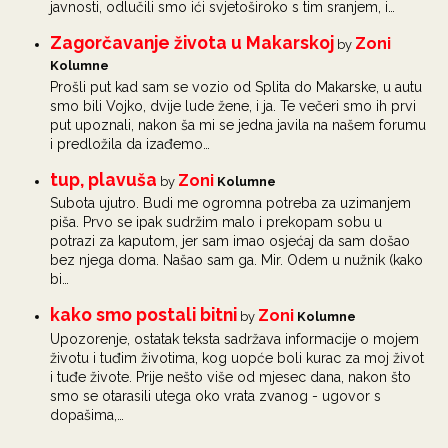
javnosti, odlučili smo ići svjetoširoko s tim sranjem, i…
Zagorčavanje života u Makarskoj
Zoni
by
Kolumne
Prošli put kad sam se vozio od Splita do Makarske, u autu
smo bili Vojko, dvije lude žene, i ja. Te večeri smo ih prvi
put upoznali, nakon ša mi se jedna javila na našem forumu
i predložila da izađemo…
tup, plavuša
Zoni
by
Kolumne
Subota ujutro. Budi me ogromna potreba za uzimanjem
piša. Prvo se ipak sudržim malo i prekopam sobu u
potrazi za kaputom, jer sam imao osjećaj da sam došao
bez njega doma. Našao sam ga. Mir. Odem u nužnik (kako
bi…
kako smo postali bitni
Zoni
by
Kolumne
Upozorenje, ostatak teksta sadržava informacije o mojem
životu i tuđim životima, kog uopće boli kurac za moj život
i tuđe živote. Prije nešto više od mjesec dana, nakon što
smo se otarasili utega oko vrata zvanog - ugovor s
dopašima,…