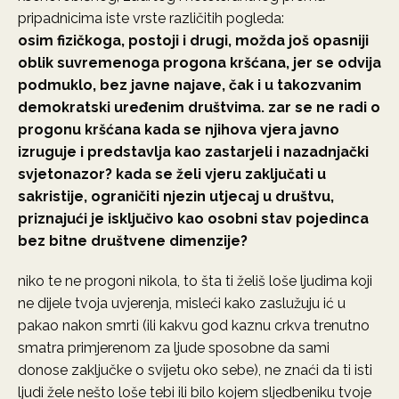
pripadnicima iste vrste različitih pogleda:
osim fizičkoga, postoji i drugi, možda još opasniji
oblik suvremenoga progona kršćana, jer se odvija
podmuklo, bez javne najave, čak i u takozvanim
demokratski uređenim društvima. zar se ne radi o
progonu kršćana kada se njihova vjera javno
izruguje i predstavlja kao zastarjeli i nazadnjački
svjetonazor? kada se želi vjeru zaključati u
sakristije, ograničiti njezin utjecaj u društvu,
priznajući je isključivo kao osobni stav pojedinca
bez bitne društvene dimenzije?
niko te ne progoni nikola, to šta ti želiš loše ljudima koji
ne dijele tvoja uvjerenja, misleći kako zaslužuju ić u
pakao nakon smrti (ili kakvu god kaznu crkva trenutno
smatra primjerenom za ljude sposobne da sami
donose zaključke o svijetu oko sebe), ne znaći da ti isti
ljudi žele nešto loše tebi ili bilo kojem sljedbeniku tvoje