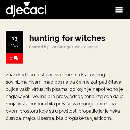
hunting for witches
13
May
Posted by: Ivo
Categories:
Kolumne
0
znači kad sam ostavio svoj mejl na kraju ivinog
šovinizma nisam imao pojma da će me zatrpati čitava
bujica vaših virtualnih pisama, od kojih je, nepotrebno je
naglašavati, većina bila prosvjednog tona. izgleda da je
moja vrsta humora bila previše za mnoge obitelji na
ovom prostoru koje su u prošlosti propatile jer je neka
članica, majka ili sestra, bila proglašena vješticom.