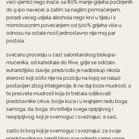
veći vjernici nego inače, sa 80% manje grijeha počinjenih
do 9 ipo navečer, a zatim sa naglim pomračenjem,
poradi većeg udjela alkohola nego krvi u tijelu i s
monstruoznim povećanjem od 500% grijeha više u
odnosu na ostale noći) jednostavno nije moj par
postola.
svečanu procesiju u čast salonitanskog biskupa-
mučenika, od katedrale do Rive, gdje se održalo
euharistijsko slavlje, predvodio je nadbiskup nikola
eterović koji očito nije na poziciju na kojoj se nalazi
postavljen zbog inteligencije, ili ne daj bože mudrosti, o
te presvete mudrosti koja bi trebala odlikovati
predstavnike crkve, božje kuće i u krajnjem redu boga
samoga. da, boga, stvoritelja svega opipljivog i
neopipljivog, koji je svemoguć i sveznajuć. e sad…
zašto bi bog koji je svemoguć i sveznajuć za svoje
predstavnike na zemlji birao sve odreda same vrsne