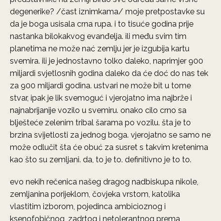
degenerike? /čast iznimkama/ moje pretpostavke su
da je boga usisala crna rupa. i to tisuće godina prije
nastanka bilokakvog evanđelja. ili među svim tim
planetima ne može nać zemlju jer je izgubija kartu
svemira. ili je jednostavno tolko daleko, naprimjer 900
miljardi svjetlosnih godina daleko da će doć do nas tek
za 900 miljardi godina. ustvari ne može bit u tome
stvar, ipak je lik svemoguć i vjerojatno ima najbrže i
najnabrijanije vozilo u svemiru. onako cilo crno sa
blješteće zelenim tribal šarama po vozilu. šta je to
brzina svijetlosti za jednog boga. vjerojatno se samo ne
može odlučit šta će obuć za susret s takvim kretenima
kao što su zemljani. da, to je to. definitivno je to to.
evo nekih rečenica našeg dragog nadbiskupa nikole,
zemljanina porijeklom, čovjeka vrstom, katolika
vlastitim izborom, pojedinca ambicioznog i
ksenofobičnog, zadrtog i netolerantnog prema