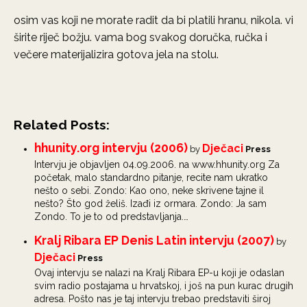
osim vas koji ne morate radit da bi platili hranu, nikola. vi
širite riječ božju. vama bog svakog doručka, ručka i
večere materijalizira gotova jela na stolu.
Related Posts:
hhunity.org intervju (2006)
Dječaci
by
Press
Intervju je objavljen 04.09.2006. na www.hhunity.org Za
početak, malo standardno pitanje, recite nam ukratko
nešto o sebi. Zondo: Kao ono, neke skrivene tajne il
nešto? Što god želiš. Izađi iz ormara. Zondo: Ja sam
Zondo. To je to od predstavljanja.…
Kralj Ribara EP Denis Latin intervju (2007)
by
Dječaci
Press
Ovaj intervju se nalazi na Kralj Ribara EP-u koji je odaslan
svim radio postajama u hrvatskoj, i još na pun kurac drugih
adresa. Pošto nas je taj intervju trebao predstaviti široj