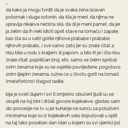
…
da kako ja mogu tvrdit da je svaka žena izravan
potomak i sluga sotonin, da šta je meni, da njima ne
upravlja nikakva nečista sila, da di je meni pamet, da jer
ja želim da ih neki idioti opet stave na lomaču i zapale,
kao šta su u vatri gorile njihove prababe i prababe
njihovih prababi… i sve samo zato jer su znale čitat a
nisu bile u rodu s kraljem. ili papom. a bilo ih je i šta nisu
znale čitat. popriličan broj. eto, samo se želim ispričat
svim ženama koje su se osjetile povrijeđene. pogotovo
onim lijepim ženama. ružne će u životu gorit na lomači
(metaforično) štagod radile.
bija je sveti dujam i svi ti smješno obučeni ljudi su se
okupili na toj bini i držali govore kojekakve. gledao sam
dio procesije na tv-u jer kuhanje na suncu sa poluživim
mrcinama koje su iz kojekakvih sela doputovali u split
na taj tako poseban dan (dan u kojem su svi vjernici još