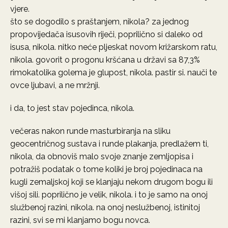
vjere.
što se dogodilo s praštanjem, nikola? za jednog
propovijedača isusovih riječi, poprilično si daleko od
isusa, nikola. nitko neće pljeskat novom križarskom ratu,
nikola. govorit o progonu kršćana u državi sa 87,3%
rimokatolika golema je glupost, nikola. pastir si. nauči te
ovce ljubavi, a ne mržnji.
i da, to jest stav pojedinca, nikola.
večeras nakon runde masturbiranja na sliku
geocentričnog sustava i runde plakanja, predlažem ti,
nikola, da obnoviš malo svoje znanje zemljopisa i
potražiš podatak o tome koliki je broj pojedinaca na
kugli zemaljskoj koji se klanjaju nekom drugom bogu ili
višoj sili. poprilično je velik, nikola. i to je samo na onoj
službenoj razini, nikola. na onoj neslužbenoj, istinitoj
razini, svi se mi klanjamo bogu novca.