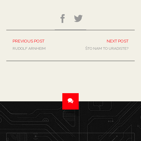
PREVIOUS POST
NEXT POST
RUDOLF ARNHEIM
ŠTO NAM TO URADISTE?