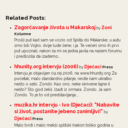
Related Posts:
Zagorčavanje života u Makarskoj
Zoni
by
Kolumne
Prošli put kad sam se vozio od Splita do Makarske, u autu
smo bili Vojko, dvije lude žene, i ja. Te večeri smo ih prvi
put upoznali, nakon ša mi se jedna javila na našem forumu
i predložila da izađemo…
hhunity.org intervju (2006)
Dječaci
by
Press
Intervju je objavljen 04.09.2006. na www.hhunity.org Za
početak, malo standardno pitanje, recite nam ukratko
nešto o sebi. Zondo: Kao ono, neke skrivene tajne il
nešto? Što god želiš. Izađi iz ormara. Zondo: Ja sam
Zondo. To je to od predstavljanja.…
muzika.hr intervju - Ivo (Dječaci): "Nabavite
si život, postanite jebeno zanimljivi!"
by
Dječaci
Press
Malo tvrđi i malo mekši splitski (nakon toliko godina u