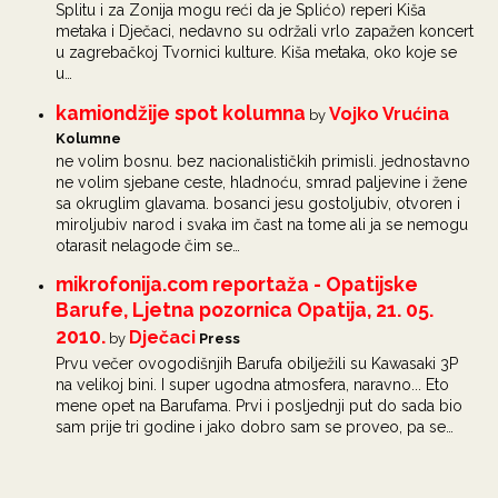
Splitu i za Zonija mogu reći da je Splićo) reperi Kiša
metaka i Dječaci, nedavno su održali vrlo zapažen koncert
u zagrebačkoj Tvornici kulture. Kiša metaka, oko koje se
u…
kamiondžije spot kolumna
Vojko Vrućina
by
Kolumne
ne volim bosnu. bez nacionalističkih primisli. jednostavno
ne volim sjebane ceste, hladnoću, smrad paljevine i žene
sa okruglim glavama. bosanci jesu gostoljubiv, otvoren i
miroljubiv narod i svaka im čast na tome ali ja se nemogu
otarasit nelagode čim se…
mikrofonija.com reportaža - Opatijske
Barufe, Ljetna pozornica Opatija, 21. 05.
2010.
Dječaci
by
Press
Prvu večer ovogodišnjih Barufa obilježili su Kawasaki 3P
na velikoj bini. I super ugodna atmosfera, naravno... Eto
mene opet na Barufama. Prvi i posljednji put do sada bio
sam prije tri godine i jako dobro sam se proveo, pa se…