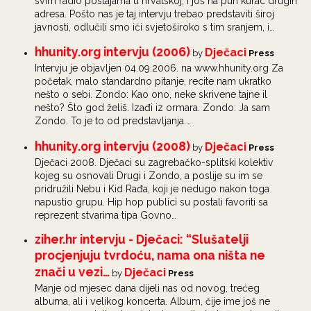
svim radio postajama u hrvatskoj, i još na pun kurac drugih
adresa. Pošto nas je taj intervju trebao predstaviti široj
javnosti, odlučili smo ići svjetoširoko s tim sranjem, i…
hhunity.org intervju (2006)
Dječaci
by
Press
Intervju je objavljen 04.09.2006. na www.hhunity.org Za
početak, malo standardno pitanje, recite nam ukratko
nešto o sebi. Zondo: Kao ono, neke skrivene tajne il
nešto? Što god želiš. Izađi iz ormara. Zondo: Ja sam
Zondo. To je to od predstavljanja.…
hhunity.org intervju (2008)
Dječaci
by
Press
Dječaci 2008. Dječaci su zagrebačko-splitski kolektiv
kojeg su osnovali Drugi i Zondo, a poslije su im se
pridružili Nebu i Kid Rađa, koji je nedugo nakon toga
napustio grupu. Hip hop publici su postali favoriti sa
reprezent stvarima tipa Govno…
ziher.hr intervju - Dječaci: “Slušatelji
procjenjuju tvrdoću, nama ona ništa ne
znači u vezi…
Dječaci
by
Press
Manje od mjesec dana dijeli nas od novog, trećeg
albuma, ali i velikog koncerta. Album, čije ime još ne