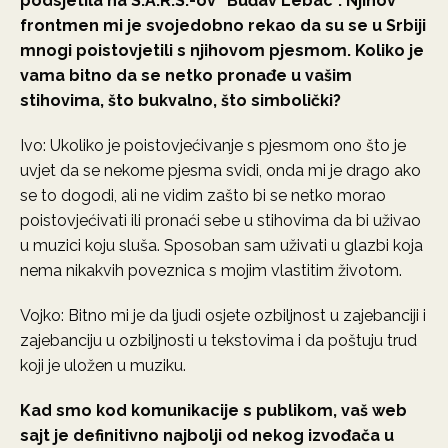
podsjetila na S.A.R.S.-ov “Buđav Lebac”. Njihov
frontmen mi je svojedobno rekao da su se u Srbiji
mnogi poistovjetili s njihovom pjesmom. Koliko je
vama bitno da se netko pronađe u vašim
stihovima, što bukvalno, što simbolički?
Ivo: Ukoliko je poistovjećivanje s pjesmom ono što je
uvjet da se nekome pjesma svidi, onda mi je drago ako
se to dogodi, ali ne vidim zašto bi se netko morao
poistovjećivati ili pronaći sebe u stihovima da bi uživao
u muzici koju sluša. Sposoban sam uživati u glazbi koja
nema nikakvih poveznica s mojim vlastitim životom.
Vojko: Bitno mi je da ljudi osjete ozbiljnost u zajebanciji i
zajebanciju u ozbiljnosti u tekstovima i da poštuju trud
koji je uložen u muziku.
Kad smo kod komunikacije s publikom, vaš web
sajt je definitivno najbolji od nekog izvođača u