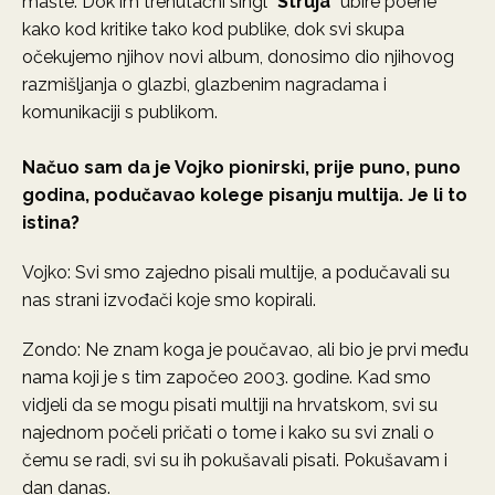
mašte. Dok im trenutačni singl “
Struja
” ubire poene
kako kod kritike tako kod publike, dok svi skupa
očekujemo njihov novi album, donosimo dio njihovog
razmišljanja o glazbi, glazbenim nagradama i
komunikaciji s publikom.
Načuo sam da je Vojko pionirski, prije puno, puno
godina, podučavao kolege pisanju multija. Je li to
istina?
Vojko: Svi smo zajedno pisali multije, a podučavali su
nas strani izvođači koje smo kopirali.
Zondo: Ne znam koga je poučavao, ali bio je prvi među
nama koji je s tim započeo 2003. godine. Kad smo
vidjeli da se mogu pisati multiji na hrvatskom, svi su
najednom počeli pričati o tome i kako su svi znali o
čemu se radi, svi su ih pokušavali pisati. Pokušavam i
dan danas.