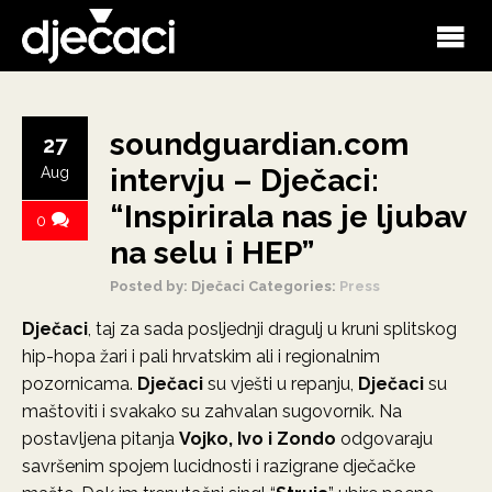
soundguardian.com
27
intervju – Dječaci:
Aug
“Inspirirala nas je ljubav
0
na selu i HEP”
Posted by: Dječaci
Categories:
Press
Dječaci
, taj za sada posljednji dragulj u kruni splitskog
hip-hopa žari i pali hrvatskim ali i regionalnim
pozornicama.
Dječaci
su vješti u repanju,
Dječaci
su
maštoviti i svakako su zahvalan sugovornik. Na
postavljena pitanja
Vojko, Ivo i Zondo
odgovaraju
savršenim spojem lucidnosti i razigrane dječačke