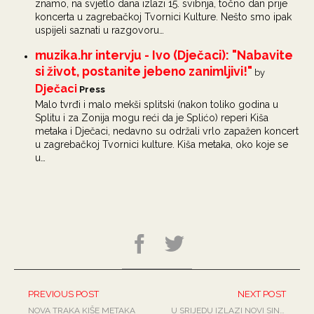
znamo, na svjetlo dana izlazi 15. svibnja, točno dan prije
koncerta u zagrebačkoj Tvornici Kulture. Nešto smo ipak
uspijeli saznati u razgovoru…
muzika.hr intervju - Ivo (Dječaci): "Nabavite
si život, postanite jebeno zanimljivi!"
by
Dječaci
Press
Malo tvrđi i malo mekši splitski (nakon toliko godina u
Splitu i za Zonija mogu reći da je Splićo) reperi Kiša
metaka i Dječaci, nedavno su održali vrlo zapažen koncert
u zagrebačkoj Tvornici kulture. Kiša metaka, oko koje se
u…
PREVIOUS POST
NEXT POST
NOVA TRAKA KIŠE METAKA
U SRIJEDU IZLAZI NOVI SINGL