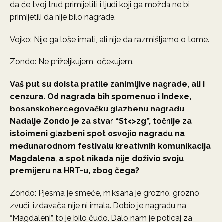
da će tvoj trud primijetiti i ljudi koji ga možda ne bi
primijetili da nije bilo nagrade.
Vojko: Nije ga loše imati, ali nije da razmišljamo o tome.
Zondo: Ne priželjkujem, očekujem.
Vaš put su doista pratile zanimljive nagrade, ali i
cenzura. Od nagrada bih spomenuo i Indexe,
bosanskohercegovačku glazbenu nagradu.
Nadalje Zondo je za stvar “St<>zg”, točnije za
istoimeni glazbeni spot osvojio nagradu na
međunarodnom festivalu kreativnih komunikacija
Magdalena, a spot nikada nije doživio svoju
premijeru na HRT-u, zbog čega?
Zondo: Pjesma je smeće, miksana je grozno, grozno
zvuči, izdavača nije ni imala. Dobio je nagradu na
“Magdaleni”, to je bilo čudo. Dalo nam je poticaj za