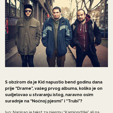
S obzirom da je Kid napustio bend godinu dana
prije “Drame”, vašeg prvog albuma, koliko je on
sudjelovao u stvaranju istog, naravno osim
suradnje na “Noćnoj pjesmi” i “Trubi”?
Ivo: Napisao je tekst za pjesmu “Kamiondžije” ali na