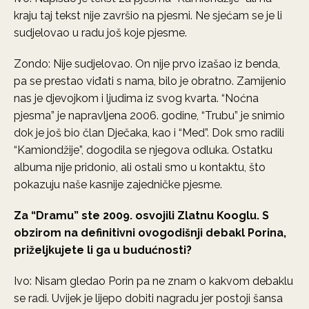
kraju taj tekst nije završio na pjesmi. Ne sjećam se je li
sudjelovao u radu još koje pjesme.
Zondo: Nije sudjelovao. On nije prvo izašao iz benda,
pa se prestao viđati s nama, bilo je obratno. Zamijenio
nas je djevojkom i ljudima iz svog kvarta. “Noćna
pjesma” je napravljena 2006. godine, “Trubu” je snimio
dok je još bio član Dječaka, kao i “Med”. Dok smo radili
“Kamiondžije”, dogodila se njegova odluka. Ostatku
albuma nije pridonio, ali ostali smo u kontaktu, što
pokazuju naše kasnije zajedničke pjesme.
Za “Dramu” ste 2009. osvojili Zlatnu Kooglu. S
obzirom na definitivni ovogodišnji debakl Porina,
priželjkujete li ga u budućnosti?
Ivo: Nisam gledao Porin pa ne znam o kakvom debaklu
se radi. Uvijek je lijepo dobiti nagradu jer postoji šansa