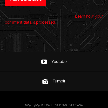
This site uses Akismet to reduce spam.
Learn how your
comment data is processed.
Youtube
Tumblr
2005. - 3005. DJEČACI. SVA PRAVA PRIDRŽANA.