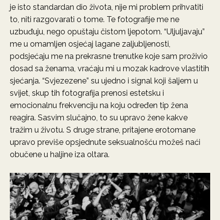
je isto standardan dio života, nije mi problem prihvatiti
to, niti razgovarati o tome. Te fotografije me ne
uzbuđuju, nego opuštaju čistom ljepotom. “Uljuljavaju”
me u omamljen osjećaj lagane zaljubljenosti,
podsjećaju me na prekrasne trenutke koje sam proživio
dosad sa ženama, vraćaju mi u mozak kadrove vlastitih
sjećanja. “Svjezezene” su ujedno i signal koji šaljem u
svijet, skup tih fotografija prenosi estetsku i
emocionalnu frekvenciju na koju određen tip žena
reagira. Sasvim slučajno, to su upravo žene kakve
tražim u životu. S druge strane, pritajene erotomane
upravo previše opsjednute seksualnošću možeš naći
obučene u haljine iza oltara.