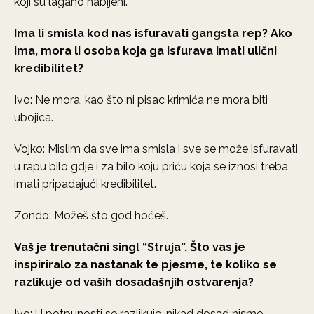
koji su lagano nabijeni.
Ima li smisla kod nas isfuravati gangsta rep? Ako
ima, mora li osoba koja ga isfurava imati ulični
kredibilitet?
Ivo: Ne mora, kao što ni pisac krimića ne mora biti
ubojica.
Vojko: Mislim da sve ima smisla i sve se može isfuravati
u rapu bilo gdje i za bilo koju priču koja se iznosi treba
imati pripadajući kredibilitet.
Zondo: Možeš što god hoćeš.
Vaš je trenutačni singl “Struja”. Što vas je
inspiriralo za nastanak te pjesme, te koliko se
razlikuje od vaših dosadašnjih ostvarenja?
Ivo: U potpunosti se razlikuje, nikad dosad nismo