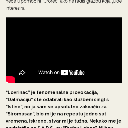
neće ti pomoć ni “Crorec” ako ne radiš glazbu koja ljude
interesira.
“Lovrinac” je fenomenalna provokacija,
“Dalmaciju” ste odabrali kao službeni singl s
“Istine”, no ja sam se apsolutno zakvačio za
“Siromasan”, bio mi je na repeatu jedno sat
vremena. Iskreno, stvar mi je tužna. Nekako me je