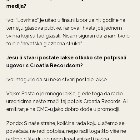
medija?
Ivo: “Lovrinac” je ušao u finalni izbor za hit godine na
temelju glasova publike, fanova i hvala još jednom
svima koji su tad glasali. Nisam siguran da znam tko bi
to bio ”hrvatska glazbena struka”.
Jesu li stvari postale lakše otkako ste potpisali
ugovor s Croatia Recordsom?
Ivo: moguće da su neke stvari postale lakše.
Vojko: Postalo je mnogo lakše, glede toga da radio
urednicima nešto znači taj potpis Croatia Records. A i
emitiranje na CMC-u jako dobro dođe u promociji.
Zondo: S naše strane, količina rada koju ulažemo se i
povećala, ne radi potpisa, nego radi toga što više ne
radimo ništa drugo nego kreativni rad i razina