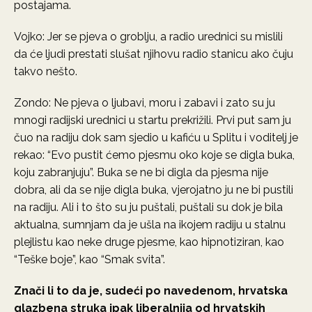
postajama.
Vojko: Jer se pjeva o groblju, a radio urednici su mislili
da će ljudi prestati slušat njihovu radio stanicu ako čuju
takvo nešto.
Zondo: Ne pjeva o ljubavi, moru i zabavi i zato su ju
mnogi radijski urednici u startu prekrižili. Prvi put sam ju
čuo na radiju dok sam sjedio u kafiću u Splitu i voditelj je
rekao: “Evo pustit ćemo pjesmu oko koje se digla buka,
koju zabranjuju”. Buka se ne bi digla da pjesma nije
dobra, ali da se nije digla buka, vjerojatno ju ne bi pustili
na radiju. Ali i to što su ju puštali, puštali su dok je bila
aktualna, sumnjam da je ušla na ikojem radiju u stalnu
plejlistu kao neke druge pjesme, kao hipnotiziran, kao
“Teške boje”, kao “Smak svita”.
Znači li to da je, sudeći po navedenom, hrvatska
glazbena struka ipak liberalnija od hrvatskih