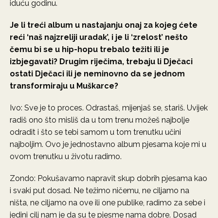
iduću godinu.
Je li treći album u nastajanju onaj za kojeg ćete
reći ‘naš najzreliji uradak’, i je li ‘zrelost’ nešto
čemu bi se u hip-hopu trebalo težiti ili je
izbjegavati? Drugim riječima, trebaju li Dječaci
ostati Dječaci ili je neminovno da se jednom
transformiraju u Muškarce?
Ivo: Sve je to proces. Odrastaš, mijenjaš se, stariš. Uvijek
radiš ono što misliš da u tom trenu možeš najbolje
odradit i što se tebi samom u tom trenutku učini
najboljim. Ovo je jednostavno album pjesama koje mi u
ovom trenutku u životu radimo.
Zondo: Pokušavamo napravit skup dobrih pjesama kao
i svaki put dosad. Ne težimo ničemu, ne ciljamo na
ništa, ne ciljamo na ove ili one publike, radimo za sebe i
jedini cilj nam je da su te pjesme nama dobre. Dosad