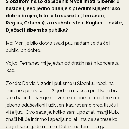
S obzirom na to da ŠibenikIN voli imati ‘Šibenik’ u
naslovu, evo jedno pitanje s predumišljajem: ako
dobro brojim, bilo je tri susreta (Terraneo,
Regius, Crtaona), a u subotu ste u Kuglani – dakle,
Dječaci i šibenska publika?
Ivo: Meni je bilo dobro svaki put, nadam se da će i
publici bit dobro.
Vojko: Terrraneo mi je jedan od dražih naših koncerata
ikad.
Zondo: Da vidiš, zadnji put smo u Šibeniku repali na
Terraneu prije više od 2 godine i reakcija publike je bila
k’o u bajci. To nam je bio vrh te godine i generalno smo
jebeno oduševljeni i uživljeni kad repamo pred tisuću i
više ljudi. Ovo sada je, koliko sam upoznat, manji klub,
znači bit će intimno i specijalno, al’ ima da se trese ko
da je tisuću ljudi u njemu. Dolazimo tamo da ga