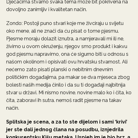
Dječacima stvarno svaka tema može bit pokrivena na
dovoljno zanimljiv i kvalitetan način.
Zondo: Postoji puno stvari koje me živciraju u svijetu
oko mene, ali ne znači da ću pisat o tome pjesmu.
Pjesme moraju dolazit iznutra, a namjeravali mi ili ne,
živimo u ovom okruženju, njegov smo produkt i kakvu
god pjesmu napravimo, ona će sigurno biti u odnosu s
našom okolinom i opisivati ovu hrvatsku stvarnost. Ali
nećemo zato pisati planski o nebitnim dnevnim
političkim događajima, pa makar se dva mjeseca zbog
bolesti naših medija činilo i da su ti događaji najbitnija
stvar u državi. Mi nismo novine. novine malo ko i čita, ko
čita, zaboravi ih sutra. nemoš radit pjesme na takav
način.
Splitska je scena, a za to ste dijelom i sami ‘krivi’
jer ste dali jednog člana na posudbu, iznjedrila
konkurentsku Kišu metaka. Uspjeh im je bio brz, a