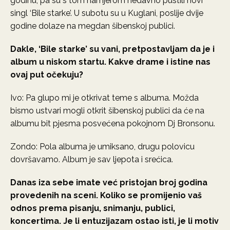
godinu, pa su s tom namjerom nedavno pustili novi
singl ‘Bile starke’. U subotu su u Kuglani, poslije dvije
godine dolaze na megdan šibenskoj publici.
Dakle, ‘Bile starke’ su vani, pretpostavljam da je i
album u niskom startu. Kakve drame i istine nas
ovaj put očekuju?
Ivo: Pa glupo mi je otkrivat teme s albuma. Možda
bismo ustvari mogli otkrit šibenskoj publici da će na
albumu bit pjesma posvećena pokojnom Dj Bronsonu.
Zondo: Pola albuma je umiksano, drugu polovicu
dovršavamo. Album je sav ljepota i srećica.
Danas iza sebe imate već pristojan broj godina
provedenih na sceni. Koliko se promijenio vaš
odnos prema pisanju, snimanju, publici,
koncertima. Je li entuzijazam ostao isti, je li motiv