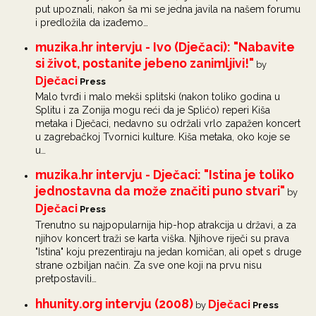
put upoznali, nakon ša mi se jedna javila na našem forumu
i predložila da izađemo…
muzika.hr intervju - Ivo (Dječaci): "Nabavite
si život, postanite jebeno zanimljivi!"
by
Dječaci
Press
Malo tvrđi i malo mekši splitski (nakon toliko godina u
Splitu i za Zonija mogu reći da je Splićo) reperi Kiša
metaka i Dječaci, nedavno su održali vrlo zapažen koncert
u zagrebačkoj Tvornici kulture. Kiša metaka, oko koje se
u…
muzika.hr intervju - Dječaci: "Istina je toliko
jednostavna da može značiti puno stvari"
by
Dječaci
Press
Trenutno su najpopularnija hip-hop atrakcija u državi, a za
njihov koncert traži se karta viška. Njihove riječi su prava
"Istina" koju prezentiraju na jedan komičan, ali opet s druge
strane ozbiljan način. Za sve one koji na prvu nisu
pretpostavili…
hhunity.org intervju (2008)
Dječaci
by
Press