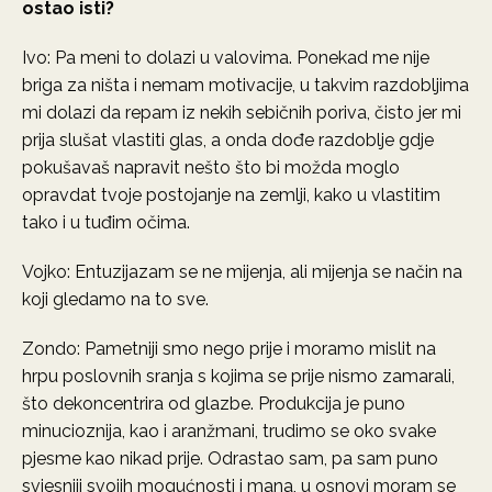
ostao isti?
Ivo: Pa meni to dolazi u valovima. Ponekad me nije
briga za ništa i nemam motivacije, u takvim razdobljima
mi dolazi da repam iz nekih sebičnih poriva, čisto jer mi
prija slušat vlastiti glas, a onda dođe razdoblje gdje
pokušavaš napravit nešto što bi možda moglo
opravdat tvoje postojanje na zemlji, kako u vlastitim
tako i u tuđim očima.
Vojko: Entuzijazam se ne mijenja, ali mijenja se način na
koji gledamo na to sve.
Zondo: Pametniji smo nego prije i moramo mislit na
hrpu poslovnih sranja s kojima se prije nismo zamarali,
što dekoncentrira od glazbe. Produkcija je puno
minucioznija, kao i aranžmani, trudimo se oko svake
pjesme kao nikad prije. Odrastao sam, pa sam puno
svjesniji svojih mogućnosti i mana, u osnovi moram se