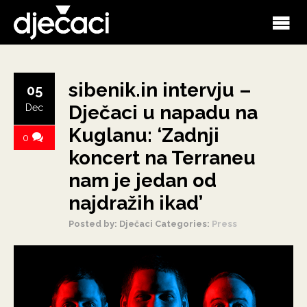
sibenik.in intervju –
05
Dječaci u napadu na
Dec
Kuglanu: ‘Zadnji
0
koncert na Terraneu
nam je jedan od
najdražih ikad’
Posted by: Dječaci
Categories:
Press