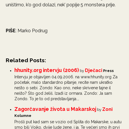
uništimo, k’o god dolazi, nek’ popije 5 monstera prije.
PIŠE
: Marko Podrug
Related Posts:
hhunity.org intervju (2006)
Dječaci
by
Press
Intervju je objavljen 04.09.2006. na www.hhunity.org Za
početak, malo standardno pitanje, recite nam ukratko
nešto o sebi. Zondo: Kao ono, neke skrivene tajne il
nešto? Što god želiš. Izađi iz ormara. Zondo: Ja sam
Zondo. To je to od predstavljanja.…
Zagorčavanje života u Makarskoj
Zoni
by
Kolumne
Prošli put kad sam se vozio od Splita do Makarske, u autu
smo bili Vojko, dvije lude žene, i ja. Te večeri smo ih prvi