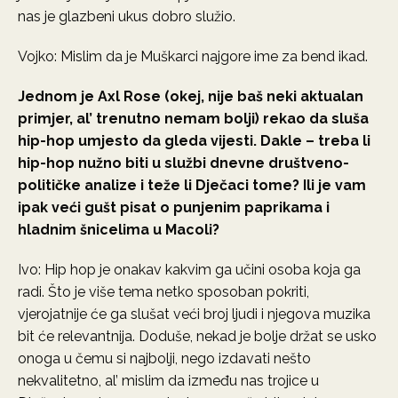
nas je glazbeni ukus dobro služio.
Vojko: Mislim da je Muškarci najgore ime za bend ikad.
Jednom je Axl Rose (okej, nije baš neki aktualan
primjer, al’ trenutno nemam bolji) rekao da sluša
hip-hop umjesto da gleda vijesti. Dakle – treba li
hip-hop nužno biti u službi dnevne društveno-
političke analize i teže li Dječaci tome? Ili je vam
ipak veći gušt pisat o punjenim paprikama i
hladnim šnicelima u Macoli?
Ivo: Hip hop je onakav kakvim ga učini osoba koja ga
radi. Što je više tema netko sposoban pokriti,
vjerojatnije će ga slušat veći broj ljudi i njegova muzika
bit će relevantnija. Doduše, nekad je bolje držat se usko
onoga u čemu si najbolji, nego izdavati nešto
nekvalitetno, al’ mislim da između nas trojice u