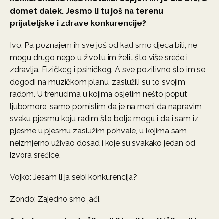
domet dalek. Jesmo li tu još na terenu
prijateljske i zdrave konkurencije?
Ivo: Pa poznajem ih sve još od kad smo djeca bili, ne
mogu drugo nego u životu im želit što više sreće i
zdravlja. Fizičkog i psihičkog. A sve pozitivno što im se
dogodi na muzičkom planu, zaslužili su to svojim
radom. U trenucima u kojima osjetim nešto poput
ljubomore, samo pomislim da je na meni da napravim
svaku pjesmu koju radim što bolje mogu i da i sam iz
pjesme u pjesmu zaslužim pohvale, u kojima sam
neizmjerno uživao dosad i koje su svakako jedan od
izvora srećice.
Vojko: Jesam li ja sebi konkurencija?
Zondo: Zajedno smo jači.