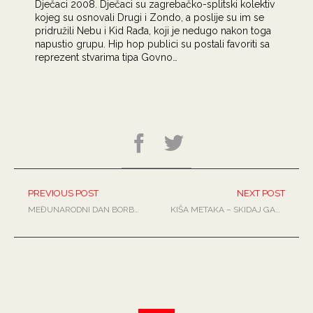
Dječaci 2008. Dječaci su zagrebačko-splitski kolektiv
kojeg su osnovali Drugi i Zondo, a poslije su im se
pridružili Nebu i Kid Rađa, koji je nedugo nakon toga
napustio grupu. Hip hop publici su postali favoriti sa
reprezent stvarima tipa Govno…
PREVIOUS POST
NEXT POST
MEĐUNARODNI DAN BORBE PROTIV NASILJA NAD ŽENAMA
KIŠA METAKA – SKIDAJ GAĆE (VIDEO)