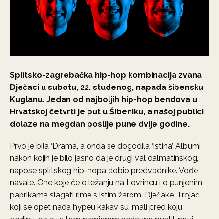
Splitsko-zagrebačka hip-hop kombinacija zvana
Dječaci u subotu, 22. studenog, napada šibensku
Kuglanu. Jedan od najboljih hip-hop bendova u
Hrvatskoj četvrti je put u Šibeniku, a našoj publici
dolaze na megdan poslije pune dvije godine.
Prvo je bila ‘Drama’, a onda se dogodila ‘Istina’. Albumi
nakon kojih je bilo jasno da je drugi val dalmatinskog,
napose splitskog hip-hopa dobio predvodnike. Vođe
navale. One koje će o ležanju na Lovrincu i o punjenim
paprikama slagati rime s istim žarom. Dječake. Trojac
koji se opet nada hypeu kakav su imali pred koju