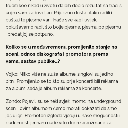
truditi koo nikad u životu da bih dobio rezultat na traci s
kojim sam zadovoljan. Prije smo dosta olako radili i
puštali te pjesme van. Inače sve kao i uvijek,
pokušavamo radit što bolje pjesme, pjesmu po pjesmu
i predat joj se potpuno.
Koliko se u međuvremenu promijenilo stanje na
sceni, odnos diskografa i promotora prema
vama, sastav publike…?
Vojko: Nitko više ne sluša albume, singlovi su jedino
bitni. Promijenilo se to što su prije koncerti bili reklama
za album, sada je album reklama za koncerte.
Zondo: Pojavili su se neki svježi momci na underground
sceni i ovim albumom ćemo morati dokazati da smo
još u igri. Promotori izgleda vjeruju u naše mogućnosti i
budućnost, jer nam nude vrlo dobre aranžmane za