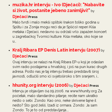
muzika.hr intervju - Ivo (Dječaci): "Nabavite
si život, postanite jebeno zanimljivi!"
by
Dječaci
Press
Malo tvrđi i malo mekši splitski (nakon toliko godina u
Splitu i za Zonija mogu reći da je Splićo) reperi Kiša
metaka i Dječaci, nedavno su održali vrlo zapažen koncert
u zagrebačkoj Tvornici kulture. Kiša metaka, oko koje se
u…
Kralj Ribara EP Denis Latin intervju (2007)
by
Dječaci
Press
Ovaj intervju se nalazi na Kralj Ribara EP-u koji je odaslan
svim radio postajama u hrvatskoj, i još na pun kurac drugih
adresa. Pošto nas je taj intervju trebao predstaviti široj
javnosti, odlučili smo ići svjetoširoko s tim sranjem, i…
hhunity.org intervju (2006)
Dječaci
by
Press
Intervju je objavljen 04.09.2006. na www.hhunity.org Za
početak, malo standardno pitanje, recite nam ukratko
nešto o sebi. Zondo: Kao ono, neke skrivene tajne il
nešto? Što god želiš. Izađi iz ormara. Zondo: Ja sam
Zondo. To je to od predstavljanja.…