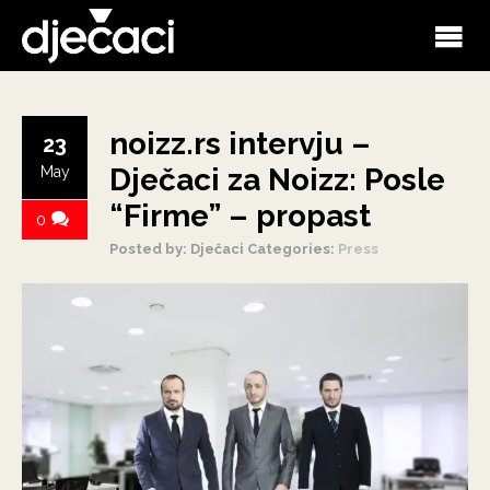
noizz.rs intervju –
23
Dječaci za Noizz: Posle
May
“Firme” – propast
0
Posted by: Dječaci
Categories:
Press