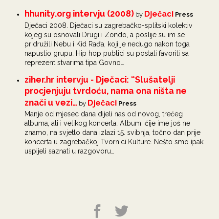
hhunity.org intervju (2008)
Dječaci
by
Press
Dječaci 2008. Dječaci su zagrebačko-splitski kolektiv
kojeg su osnovali Drugi i Zondo, a poslije su im se
pridružili Nebu i Kid Rađa, koji je nedugo nakon toga
napustio grupu. Hip hop publici su postali favoriti sa
reprezent stvarima tipa Govno…
ziher.hr intervju - Dječaci: “Slušatelji
procjenjuju tvrdoću, nama ona ništa ne
znači u vezi…
Dječaci
by
Press
Manje od mjesec dana dijeli nas od novog, trećeg
albuma, ali i velikog koncerta. Album, čije ime još ne
znamo, na svjetlo dana izlazi 15. svibnja, točno dan prije
koncerta u zagrebačkoj Tvornici Kulture. Nešto smo ipak
uspijeli saznati u razgovoru…