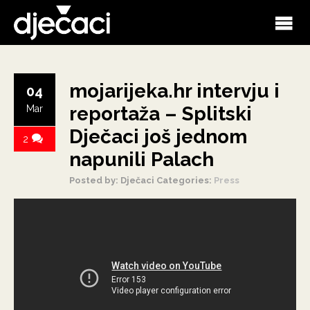
mojarijeka.hr intervju i
04
reportaža – Splitski
Mar
Dječaci još jednom
2
napunili Palach
Posted by: Dječaci
Categories:
Press