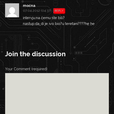
moćna
07.04.2012 (04:37)
REPLY
intervju:na čemu ste bili?
nastup:da¸di je ivo bio?u teretani????he he
Join the discussion
Your Comment (required)