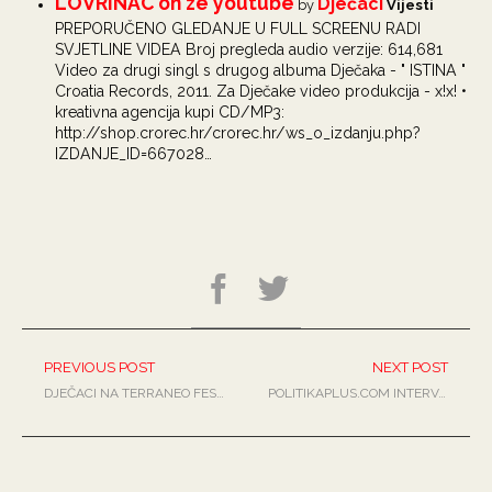
LOVRINAC on ze youtube
Dječaci
by
Vijesti
PREPORUČENO GLEDANJE U FULL SCREENU RADI
SVJETLINE VIDEA Broj pregleda audio verzije: 614,681
Video za drugi singl s drugog albuma Dječaka - " ISTINA "
Croatia Records, 2011. Za Dječake video produkcija - x!x! •
kreativna agencija kupi CD/MP3:
http://shop.crorec.hr/crorec.hr/ws_o_izdanju.php?
IZDANJE_ID=667028…
PREVIOUS POST
NEXT POST
DJEČACI NA TERRANEO FESTIVALU
POLITIKAPLUS.COM INTERVJU – DJEČACI: NIJE NAM CILJ ZABAVITI PUBLIKU, LOGIČNIJE NAM JE DA ONA ZABAVLJA NAS!