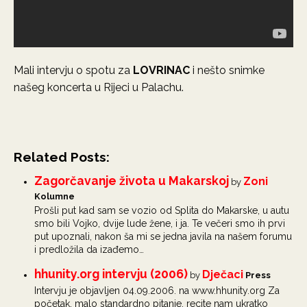
Mali intervju o spotu za
LOVRINAC
i nešto snimke
našeg koncerta u Rijeci u Palachu.
Related Posts:
Zagorčavanje života u Makarskoj
Zoni
by
Kolumne
Prošli put kad sam se vozio od Splita do Makarske, u autu
smo bili Vojko, dvije lude žene, i ja. Te večeri smo ih prvi
put upoznali, nakon ša mi se jedna javila na našem forumu
i predložila da izađemo…
hhunity.org intervju (2006)
Dječaci
by
Press
Intervju je objavljen 04.09.2006. na www.hhunity.org Za
početak, malo standardno pitanje, recite nam ukratko