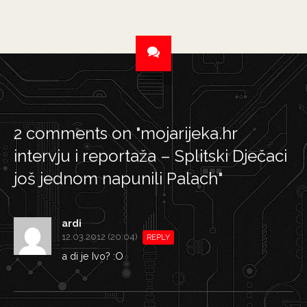
2 comments on "
mojarijeka.hr
intervju i reportaža – Splitski Dječaci
još jednom napunili Palach
"
ardi
12.03.2012 (20:04)
REPLY
a di je Ivo? :O