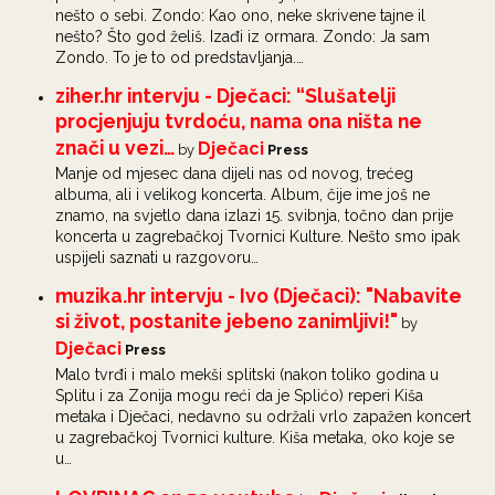
nešto o sebi. Zondo: Kao ono, neke skrivene tajne il
nešto? Što god želiš. Izađi iz ormara. Zondo: Ja sam
Zondo. To je to od predstavljanja.…
ziher.hr intervju - Dječaci: “Slušatelji
procjenjuju tvrdoću, nama ona ništa ne
znači u vezi…
Dječaci
by
Press
Manje od mjesec dana dijeli nas od novog, trećeg
albuma, ali i velikog koncerta. Album, čije ime još ne
znamo, na svjetlo dana izlazi 15. svibnja, točno dan prije
koncerta u zagrebačkoj Tvornici Kulture. Nešto smo ipak
uspijeli saznati u razgovoru…
muzika.hr intervju - Ivo (Dječaci): "Nabavite
si život, postanite jebeno zanimljivi!"
by
Dječaci
Press
Malo tvrđi i malo mekši splitski (nakon toliko godina u
Splitu i za Zonija mogu reći da je Splićo) reperi Kiša
metaka i Dječaci, nedavno su održali vrlo zapažen koncert
u zagrebačkoj Tvornici kulture. Kiša metaka, oko koje se
u…