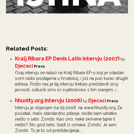
Related Posts:
Kralj Ribara EP Denis Latin intervju (2007)
by
Dječaci
Press
Ovaj intervju se nalazi na Kralj Ribara EP-u koji je odaslan
svim radio postajama u hrvatskoj, i još na pun kurac drugih
adresa. Pošto nas je taj intervju trebao predstaviti široj
javnosti, odlučili smo ići svjetoširoko s tim sranjem, i…
hhunity.org intervju (2006)
Dječaci
by
Press
Intervju je objavljen 04.09.2006. na www.hhunity.org Za
početak, malo standardno pitanje, recite nam ukratko
nešto o sebi. Zondo: Kao ono, neke skrivene tajne il
nešto? Što god želiš. Izađi iz ormara. Zondo: Ja sam
Zondo. To je to od predstavljanja.…