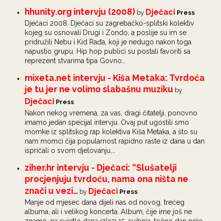
hhunity.org intervju (2008)
Dječaci
by
Press
Dječaci 2008. Dječaci su zagrebačko-splitski kolektiv
kojeg su osnovali Drugi i Zondo, a poslije su im se
pridružili Nebu i Kid Rađa, koji je nedugo nakon toga
napustio grupu. Hip hop publici su postali favoriti sa
reprezent stvarima tipa Govno…
mixeta.net intervju - Kiša Metaka: Tvrdoća
je tu jer ne volimo slabašnu muziku
by
Dječaci
Press
Nakon nekog vremena, za vas, dragi čitatelji, ponovno
imamo jedan specijal intervju. Ovaj put ugostili smo
momke iz splitskog rap kolektiva Kiša Metaka, a što su
nam momci čija popularnost rapidno raste iz dana u dan
ispričali o svom djelovanju,…
ziher.hr intervju - Dječaci: “Slušatelji
procjenjuju tvrdoću, nama ona ništa ne
znači u vezi…
Dječaci
by
Press
Manje od mjesec dana dijeli nas od novog, trećeg
albuma, ali i velikog koncerta. Album, čije ime još ne