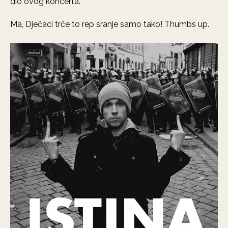
dio ovog koncerta.
Ma, Dječaci trče to rep sranje samo tako! Thumbs up.