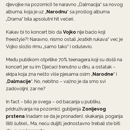
djevojke na pozornici) te naravno „Dalmacija“ sa novog
albuma, koja je uz „
Narodnu
“ sa prošlog albuma
„Drama“ bila apsolutni hit večeri.
Kakav bi to koncert bio da
Vojko
nije bacio koji
freestyle?! Naravno, nismo ostali „kratkih rukava“ već je
Vojko složio rimu „samo tako“ i oduševio.
Među publikom otprilike 70% teenagera koji su došli na
koncert jer su im Dječaci trenutno u điru, a ostatak –
ekipa koja zna nešto više pjesama osim „
Narodne
“ i
„
Dalmacije
“. No, nebitno – važno je da smo svi
zadovoljni, zar ne?
In fact – bilo je svega – od bacanja u publiku,
pridruživanja na pozornici, gubljenja
Zonijevog
prstena
(nadam se da je pronađen), skakanja, poganja
(iliti šutke)… Ma, neću duljiti, jednostavno trebali ste biti