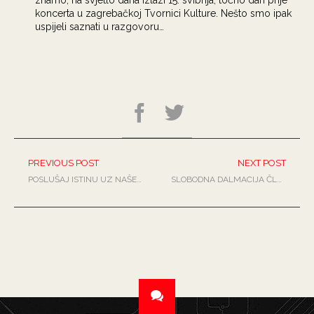
znamo, na svjetlo dana izlazi 15. svibnja, točno dan prije
koncerta u zagrebačkoj Tvornici Kulture. Nešto smo ipak
uspijeli saznati u razgovoru…
PREVIOUS POST
NEXT POST
POSLUŠAJ ISTINU UZ NAŠE KOMENTARE I FREESTYLE
SLOBODNA DALMACIJA ČLANAK – ‘LOVRINAC’ PJESMA KOJA PLAŠI GLAZBENE UREDNIKE