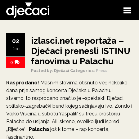
izlasci.net reportaža –
02
Dječaci prenesli ISTINU
Dec
fanovima u Palachu
0
Posted by: Dječaci
Categories:
Press
Rasprodano!
Masnim slovima otisnuto već nekoliko
dana prije samog koncerta Dječaka u Palachu. I
stvarno, to rasprodano značilo je –spektakl! Dječaci,
splitsko-zagrebački bend kojeg sačinjavaju Ivo, Zondo i
Vojko Vrućina u subotu ‘raspalili’ su treću prostoriju
Palacha do usijanja. Ali iskreno, ovoliko ljudi ispred
„Riječke“ i
Palacha
još k tome – rap koncerta,
fascinantno.