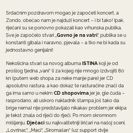
Srdačnim pozdravom mogao je započeti koncert, a
Zondo, obećao nam je najduži koncert – i bi tako! Ipak,
riječani su se ponovno pokazali kao vrhunska publika.
Sve je započelo stvari „
Govno je na vatri
“, publika se u
konstanti gibala i naravno, pjevala – a tko ne bi kada su
jednostavno genijalni!
Nekolicina stvari sa novog albuma
ISTINA
koji je od
prošlog tjedna „vani“ (i za kojeg nije mnogo izdvojiti 80
kn (putem web shopa za neke manje pare) jer CD
apsolutno rastura, a kao dokaz te rasturačine znači da
ga ima samo u nekim
CD shopovima
jer je, gle čuda –
rasprodano, ali uskoro nakladnik štampa još tako da
brige nema) nije predstavljalo nikakav problem jer ekipa
je tekst znala od riječi do riječi. Po mom skromnom
mišljenju,
Dječaci
su najkvalitetniji liričari na našoj sceni.
„Lovrinac“, „Maci“, „Siromašan“ (uz support dvije