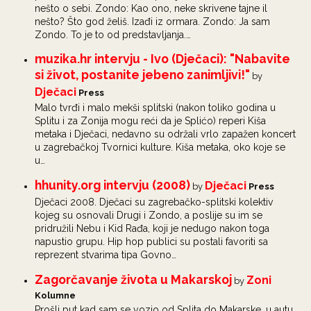
nešto o sebi. Zondo: Kao ono, neke skrivene tajne il
nešto? Što god želiš. Izađi iz ormara. Zondo: Ja sam
Zondo. To je to od predstavljanja.…
muzika.hr intervju - Ivo (Dječaci): "Nabavite
si život, postanite jebeno zanimljivi!"
by
Dječaci
Press
Malo tvrđi i malo mekši splitski (nakon toliko godina u
Splitu i za Zonija mogu reći da je Splićo) reperi Kiša
metaka i Dječaci, nedavno su održali vrlo zapažen koncert
u zagrebačkoj Tvornici kulture. Kiša metaka, oko koje se
u…
hhunity.org intervju (2008)
Dječaci
by
Press
Dječaci 2008. Dječaci su zagrebačko-splitski kolektiv
kojeg su osnovali Drugi i Zondo, a poslije su im se
pridružili Nebu i Kid Rađa, koji je nedugo nakon toga
napustio grupu. Hip hop publici su postali favoriti sa
reprezent stvarima tipa Govno…
Zagorčavanje života u Makarskoj
Zoni
by
Kolumne
Prošli put kad sam se vozio od Splita do Makarske, u autu