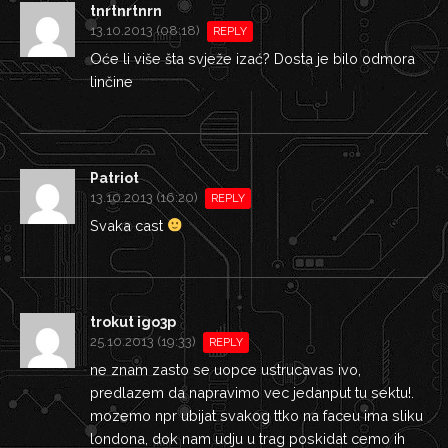
tnrtnrtnrn
13.10.2013 (08:18)
REPLY
Oće li više šta svježe izać? Dosta je bilo odmora
linčine
Patriot
13.10.2013 (16:20)
REPLY
Svaka cast
trokut igo3p
25.10.2013 (19:33)
REPLY
ne znam zasto se uopce ustrucavas ivo,
predlazem da napravimo vec jedanput tu sektu!.
mozemo npr ubijat svakog ttko na faceu ima sliku
londona, dok nam udju u trag poskidat cemo ih