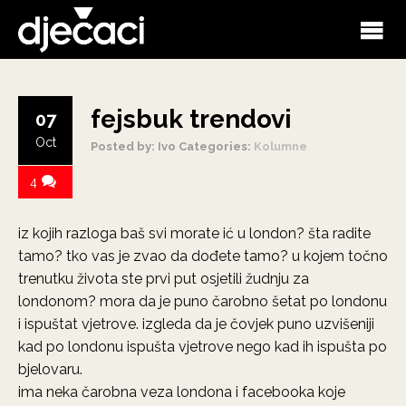
fejsbuk trendovi
07
Oct
Posted by: Ivo
Categories:
Kolumne
4
iz kojih razloga baš svi morate ić u london? šta radite
tamo? tko vas je zvao da dođete tamo? u kojem točno
trenutku života ste prvi put osjetili žudnju za
londonom? mora da je puno čarobno šetat po londonu
i ispuštat vjetrove. izgleda da je čovjek puno uzvišeniji
kad po londonu ispušta vjetrove nego kad ih ispušta po
bjelovaru.
ima neka čarobna veza londona i facebooka koje