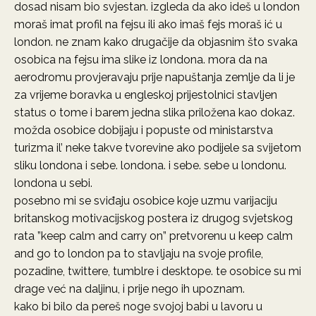
dosad nisam bio svjestan. izgleda da ako ideš u london
moraš imat profil na fejsu ili ako imaš fejs moraš ić u
london. ne znam kako drugačije da objasnim što svaka
osobica na fejsu ima slike iz londona. mora da na
aerodromu provjeravaju prije napuštanja zemlje da li je
za vrijeme boravka u engleskoj prijestolnici stavljen
status o tome i barem jedna slika priložena kao dokaz.
možda osobice dobijaju i popuste od ministarstva
turizma il’ neke takve tvorevine ako podijele sa svijetom
sliku londona i sebe. londona. i sebe. sebe u londonu.
londona u sebi.
posebno mi se sviđaju osobice koje uzmu varijaciju
britanskog motivacijskog postera iz drugog svjetskog
rata ”keep calm and carry on” pretvorenu u keep calm
and go to london pa to stavljaju na svoje profile,
pozadine, twittere, tumblre i desktope. te osobice su mi
drage već na daljinu, i prije nego ih upoznam.
kako bi bilo da pereš noge svojoj babi u lavoru u