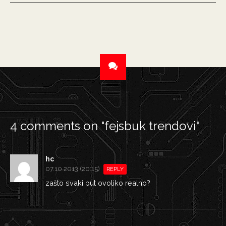
4 comments on "
fejsbuk trendovi
"
hc
07.10.2013 (20:15)
REPLY
zašto svaki put ovoliko realno?