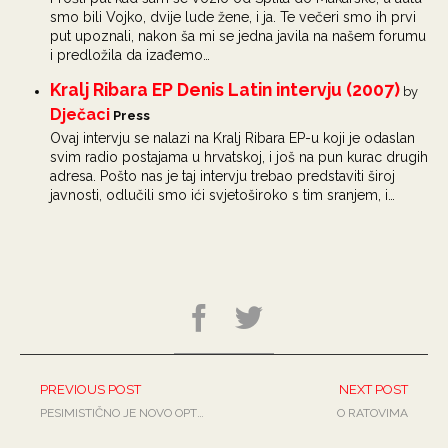
smo bili Vojko, dvije lude žene, i ja. Te večeri smo ih prvi
put upoznali, nakon ša mi se jedna javila na našem forumu
i predložila da izađemo…
Kralj Ribara EP Denis Latin intervju (2007)
by
Dječaci
Press
Ovaj intervju se nalazi na Kralj Ribara EP-u koji je odaslan
svim radio postajama u hrvatskoj, i još na pun kurac drugih
adresa. Pošto nas je taj intervju trebao predstaviti široj
javnosti, odlučili smo ići svjetoširoko s tim sranjem, i…
PREVIOUS POST
NEXT POST
PESIMISTIČNO JE NOVO OPTIMISTIČNO
O RATOVIMA