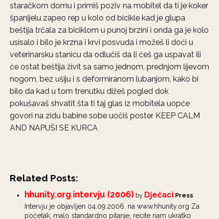
staračkom domu i primiš poziv na mobitel da ti je koker
španijelu zapeo rep u kolo od bicikle kad je glupa
beštija trčala za biciklom u punoj brzini i onda ga je kolo
usisalo i bilo je krzna i krvi posvuda i možeš li doći u
veterinarsku stanicu da odlučiš da li ćeš ga uspavat ili
će ostat beštija živit sa samo jednom, prednjom lijevom
nogom, bez ušiju i s deformiranom lubanjom, kako bi
bilo da kad u tom trenutku dižeš pogled dok
pokušavaš shvatit šta ti taj glas iz mobitela uopće
govori na zidu babine sobe uočiš poster KEEP CALM
AND NAPUŠI SE KURCA
Related Posts:
hhunity.org intervju (2006)
Dječaci
by
Press
Intervju je objavljen 04.09.2006. na www.hhunity.org Za
početak, malo standardno pitanje, recite nam ukratko