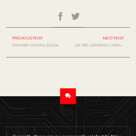
PREVIOUS POST
NEXT POST
DOCIMER I KRATKA ZGODA
JAY DEE, ODMARAO U MIRU…