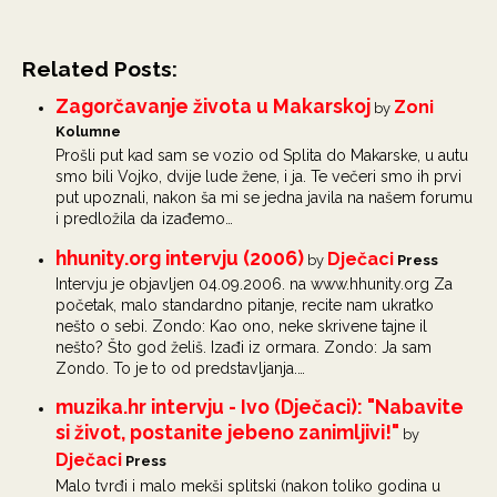
Related Posts:
Zagorčavanje života u Makarskoj
Zoni
by
Kolumne
Prošli put kad sam se vozio od Splita do Makarske, u autu
smo bili Vojko, dvije lude žene, i ja. Te večeri smo ih prvi
put upoznali, nakon ša mi se jedna javila na našem forumu
i predložila da izađemo…
hhunity.org intervju (2006)
Dječaci
by
Press
Intervju je objavljen 04.09.2006. na www.hhunity.org Za
početak, malo standardno pitanje, recite nam ukratko
nešto o sebi. Zondo: Kao ono, neke skrivene tajne il
nešto? Što god želiš. Izađi iz ormara. Zondo: Ja sam
Zondo. To je to od predstavljanja.…
muzika.hr intervju - Ivo (Dječaci): "Nabavite
si život, postanite jebeno zanimljivi!"
by
Dječaci
Press
Malo tvrđi i malo mekši splitski (nakon toliko godina u