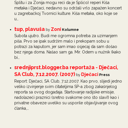
Splitu i za Zonija mogu reći da je Splićo) reperi Kiša
metaka i Dječaci, nedavno su održali vrlo zapažen koncert
u zagrebačkoj Tvornici kulture. Kiša metaka, oko koje se
u…
tup, plavuša
Zoni
by
Kolumne
Subota ujutro. Budi me ogromna potreba za uzimanjem
piša. Prvo se ipak sudržim malo i prekopam sobu u
potrazi za kaputom, jer sam imao osjećaj da sam došao
bez njega doma. Našao sam ga. Mir. Odem u nužnik (kako
bi…
srednjiprst.blogger.ba reportaža - Dječaci,
SA Club, 7.12.2007. (2007)
Dječaci
by
Press
Report: Dječaci, SA Club, 7.12.2007. Kao prvo, slijedi jedno
veliko izvinjenje svim čitateljima SP-a zbog zakašnjelog
reporta sa ovog događaja. Startovanje radijske emisije,
nadolazeći praznici (sretno svakome ono što slavi!) kao i
privatne obaveze uveliko su usporile objavljivanje ovog
članka,…