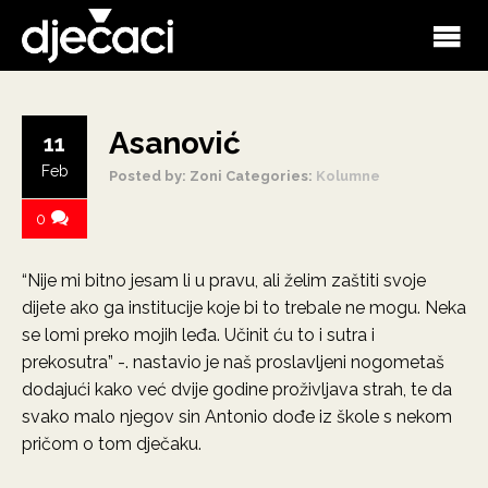
Asanović
11
Feb
Posted by: Zoni
Categories:
Kolumne
0
“Nije mi bitno jesam li u pravu, ali želim zaštiti svoje
dijete ako ga institucije koje bi to trebale ne mogu. Neka
se lomi preko mojih leđa. Učinit ću to i sutra i
prekosutra” -. nastavio je naš proslavljeni nogometaš
dodajući kako već dvije godine proživljava strah, te da
svako malo njegov sin Antonio dođe iz škole s nekom
pričom o tom dječaku.